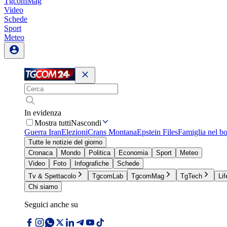
TgcomMag
Video
Schede
Sport
Meteo
In evidenza
Mostra tutti
Nascondi
Guerra Iran
Elezioni
Crans Montana
Epstein Files
Famiglia nel b
Tutte le notizie del giorno
Cronaca
Mondo
Politica
Economia
Sport
Meteo
Video
Foto
Infografiche
Schede
Tv & Spettacolo
TgcomLab
TgcomMag
TgTech
Lif
Chi siamo
Seguici anche su