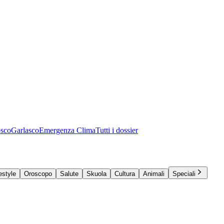
osco
Garlasco
Emergenza Clima
Tutti i dossier
estyle
Oroscopo
Salute
Skuola
Cultura
Animali
Speciali