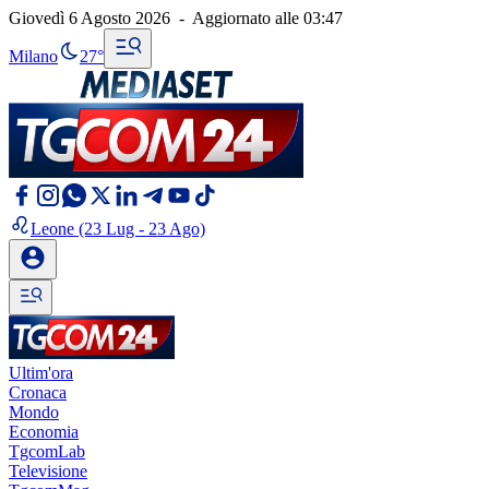
Giovedì 6 Agosto 2026
-
Aggiornato alle
03:47
Milano
27°
Leone
(23 Lug - 23 Ago)
Ultim'ora
Cronaca
Mondo
Economia
TgcomLab
Televisione