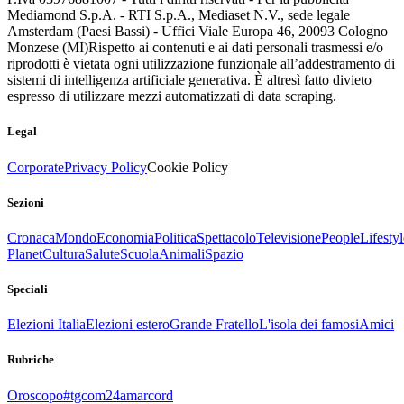
Mediamond S.p.A. - RTI S.p.A., Mediaset N.V., sede legale
Amsterdam (Paesi Bassi) - Uffici Viale Europa 46, 20093 Cologno
Monzese (MI)
Rispetto ai contenuti e ai dati personali trasmessi e/o
riprodotti è vietata ogni utilizzazione funzionale all’addestramento di
sistemi di intelligenza artificiale generativa. È altresì fatto divieto
espresso di utilizzare mezzi automatizzati di data scraping.
Legal
Corporate
Privacy Policy
Cookie Policy
Sezioni
Cronaca
Mondo
Economia
Politica
Spettacolo
Televisione
People
Lifestyl
Planet
Cultura
Salute
Scuola
Animali
Spazio
Speciali
Elezioni Italia
Elezioni estero
Grande Fratello
L'isola dei famosi
Amici
Rubriche
Oroscopo
#tgcom24amarcord