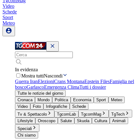
TgcomMag
Video
Schede
Sport
Meteo
In evidenza
Mostra tutti
Nascondi
Guerra Iran
Elezioni
Crans Montana
Epstein Files
Famiglia nel
bosco
Garlasco
Emergenza Clima
Tutti i dossier
Tutte le notizie del giorno
Cronaca
Mondo
Politica
Economia
Sport
Meteo
Video
Foto
Infografiche
Schede
Tv & Spettacolo
TgcomLab
TgcomMag
TgTech
Lifestyle
Oroscopo
Salute
Skuola
Cultura
Animali
Speciali
Chi siamo