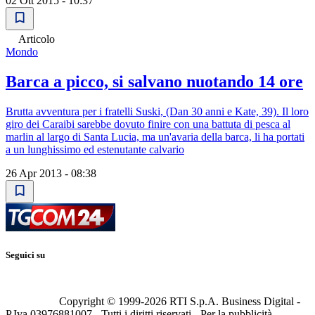
02 Ott 2015 - 10:37
Articolo
Mondo
Barca a picco, si salvano nuotando 14 ore
Brutta avventura per i fratelli Suski, (Dan 30 anni e Kate, 39). Il loro
giro dei Caraibi sarebbe dovuto finire con una battuta di pesca al
marlin al largo di Santa Lucia, ma un'avaria della barca, li ha portati
a un lunghissimo ed estenutante calvario
26 Apr 2013 - 08:38
Seguici su
Copyright © 1999-
2026
RTI S.p.A. Business Digital -
P.Iva 03976881007 - Tutti i diritti riservati - Per la pubblicità