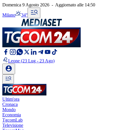
Domenica 9 Agosto 2026
-
Aggiornato alle
14:50
Milano
34°
Leone
(23 Lug - 23 Ago)
Ultim'ora
Cronaca
Mondo
Economia
TgcomLab
Televisione