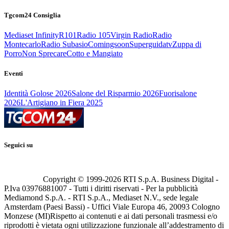
Tgcom24 Consiglia
Mediaset Infinity
R101
Radio 105
Virgin Radio
Radio
Montecarlo
Radio Subasio
Comingsoon
Superguidatv
Zuppa di
Porro
Non Sprecare
Cotto e Mangiato
Eventi
Identità Golose 2026
Salone del Risparmio 2026
Fuorisalone
2026
L'Artigiano in Fiera 2025
Seguici su
Copyright © 1999-
2026
RTI S.p.A. Business Digital -
P.Iva 03976881007 - Tutti i diritti riservati - Per la pubblicità
Mediamond S.p.A. - RTI S.p.A., Mediaset N.V., sede legale
Amsterdam (Paesi Bassi) - Uffici Viale Europa 46, 20093 Cologno
Monzese (MI)
Rispetto ai contenuti e ai dati personali trasmessi e/o
riprodotti è vietata ogni utilizzazione funzionale all’addestramento di