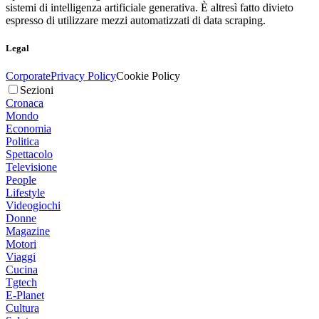
sistemi di intelligenza artificiale generativa. È altresì fatto divieto
espresso di utilizzare mezzi automatizzati di data scraping.
Legal
Corporate
Privacy Policy
Cookie Policy
Sezioni
Cronaca
Mondo
Economia
Politica
Spettacolo
Televisione
People
Lifestyle
Videogiochi
Donne
Magazine
Motori
Viaggi
Cucina
Tgtech
E-Planet
Cultura