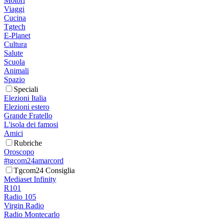
Motori
Viaggi
Cucina
Tgtech
E-Planet
Cultura
Salute
Scuola
Animali
Spazio
Speciali
Elezioni Italia
Elezioni estero
Grande Fratello
L'isola dei famosi
Amici
Rubriche
Oroscopo
#tgcom24amarcord
Tgcom24 Consiglia
Mediaset Infinity
R101
Radio 105
Virgin Radio
Radio Montecarlo