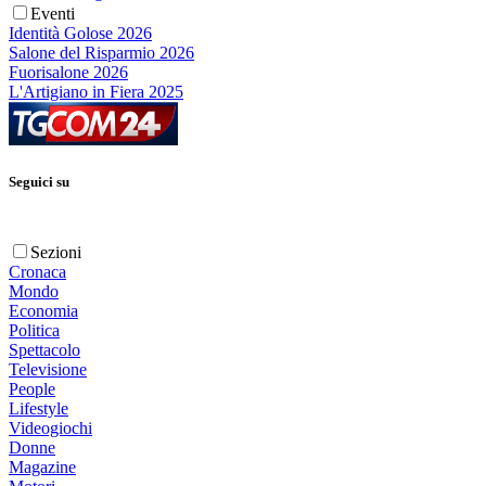
Eventi
Identità Golose 2026
Salone del Risparmio 2026
Fuorisalone 2026
L'Artigiano in Fiera 2025
Seguici su
Sezioni
Cronaca
Mondo
Economia
Politica
Spettacolo
Televisione
People
Lifestyle
Videogiochi
Donne
Magazine