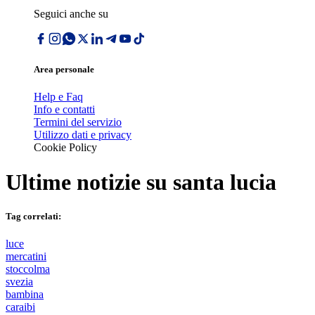
Seguici anche su
Area personale
Help e Faq
Info e contatti
Termini del servizio
Utilizzo dati e privacy
Cookie Policy
Ultime notizie su
santa lucia
Tag correlati:
luce
mercatini
stoccolma
svezia
bambina
caraibi