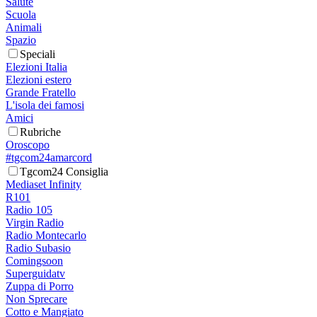
Salute
Scuola
Animali
Spazio
Speciali
Elezioni Italia
Elezioni estero
Grande Fratello
L'isola dei famosi
Amici
Rubriche
Oroscopo
#tgcom24amarcord
Tgcom24 Consiglia
Mediaset Infinity
R101
Radio 105
Virgin Radio
Radio Montecarlo
Radio Subasio
Comingsoon
Superguidatv
Zuppa di Porro
Non Sprecare
Cotto e Mangiato