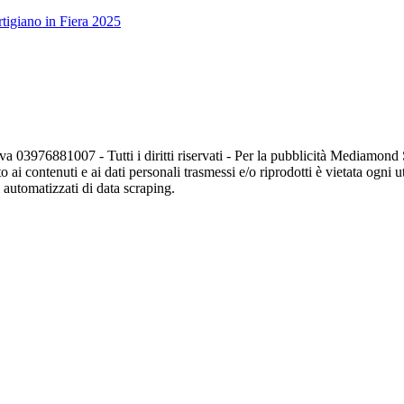
tigiano in Fiera 2025
va 03976881007 - Tutti i diritti riservati - Per la pubblicità Mediamon
o ai contenuti e ai dati personali trasmessi e/o riprodotti è vietata ogni 
zi automatizzati di data scraping.