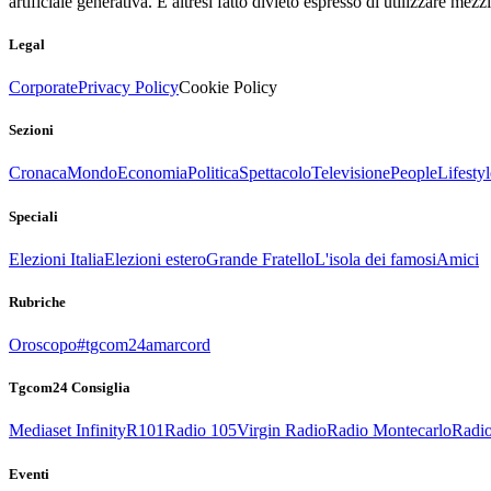
artificiale generativa. È altresì fatto divieto espresso di utilizzare mez
Legal
Corporate
Privacy Policy
Cookie Policy
Sezioni
Cronaca
Mondo
Economia
Politica
Spettacolo
Televisione
People
Lifestyl
Speciali
Elezioni Italia
Elezioni estero
Grande Fratello
L'isola dei famosi
Amici
Rubriche
Oroscopo
#tgcom24amarcord
Tgcom24 Consiglia
Mediaset Infinity
R101
Radio 105
Virgin Radio
Radio Montecarlo
Radio
Eventi