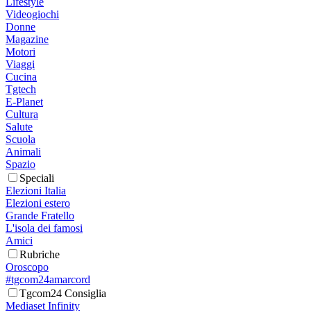
Lifestyle
Videogiochi
Donne
Magazine
Motori
Viaggi
Cucina
Tgtech
E-Planet
Cultura
Salute
Scuola
Animali
Spazio
Speciali
Elezioni Italia
Elezioni estero
Grande Fratello
L'isola dei famosi
Amici
Rubriche
Oroscopo
#tgcom24amarcord
Tgcom24 Consiglia
Mediaset Infinity