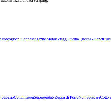
zi automatizzati di data scraping.
e
Videogiochi
Donne
Magazine
Motori
Viaggi
Cucina
Tgtech
E-Planet
Cult
 Subasio
Comingsoon
Superguidatv
Zuppa di Porro
Non Sprecare
Cotto 