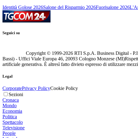
Identità Golose 2026
Salone del Risparmio 2026
Fuorisalone 2026
L'Ar
Seguici su
Copyright © 1999-
2026
RTI S.p.A. Business Digital - P.I
Bassi) - Uffici Viale Europa 46, 20093 Cologno Monzese (MI)
Rispett
artificiale generativa. È altresì fatto divieto espresso di utilizzare mez
Legal
Corporate
Privacy Policy
Cookie Policy
Sezioni
Cronaca
Mondo
Economia
Politica
Spettacolo
Televisione
People