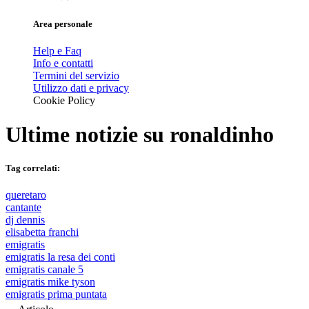
Area personale
Help e Faq
Info e contatti
Termini del servizio
Utilizzo dati e privacy
Cookie Policy
Ultime notizie su
ronaldinho
Tag correlati:
queretaro
cantante
dj dennis
elisabetta franchi
emigratis
emigratis la resa dei conti
emigratis canale 5
emigratis mike tyson
emigratis prima puntata