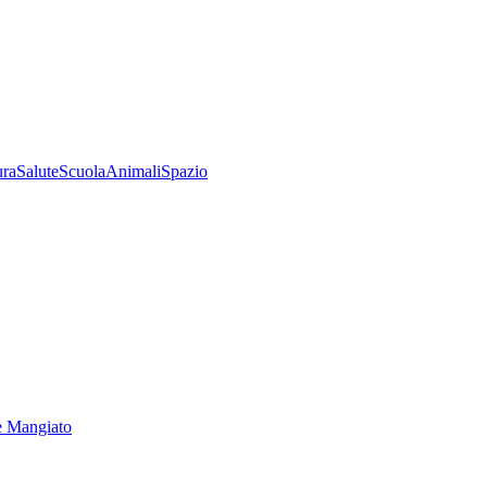
ura
Salute
Scuola
Animali
Spazio
e Mangiato