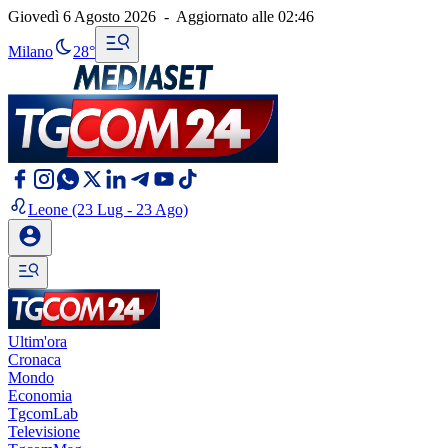
Giovedì 6 Agosto 2026
-
Aggiornato alle
02:46
Milano
28°
Leone
(23 Lug - 23 Ago)
Ultim'ora
Cronaca
Mondo
Economia
TgcomLab
Televisione