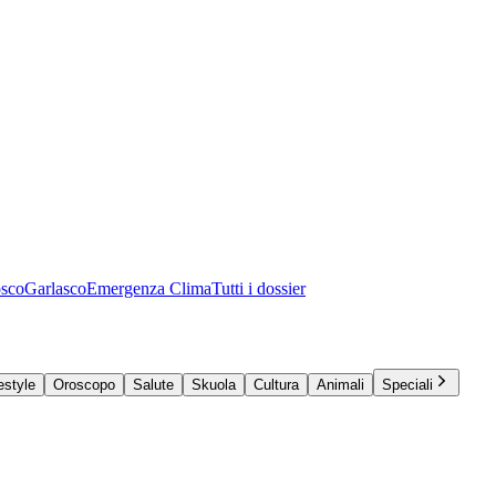
osco
Garlasco
Emergenza Clima
Tutti i dossier
estyle
Oroscopo
Salute
Skuola
Cultura
Animali
Speciali