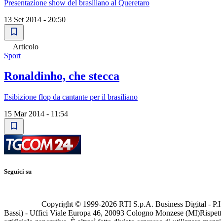
Presentazione show del brasiliano al Queretaro
13 Set 2014 - 20:50
Articolo
Sport
Ronaldinho, che stecca
Esibizione flop da cantante per il brasiliano
15 Mar 2014 - 11:54
Seguici su
Copyright © 1999-
2026
RTI S.p.A. Business Digital - P.I
Bassi) - Uffici Viale Europa 46, 20093 Cologno Monzese (MI)
Rispett