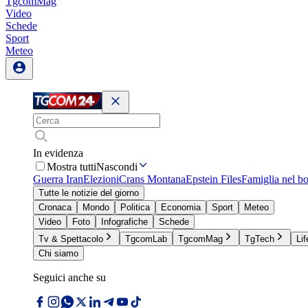
TgcomMag
Video
Schede
Sport
Meteo
In evidenza
Mostra tutti
Nascondi
Guerra Iran
Elezioni
Crans Montana
Epstein Files
Famiglia nel b
Tutte le notizie del giorno
Cronaca
Mondo
Politica
Economia
Sport
Meteo
Video
Foto
Infografiche
Schede
Tv & Spettacolo
TgcomLab
TgcomMag
TgTech
Lif
Chi siamo
Seguici anche su