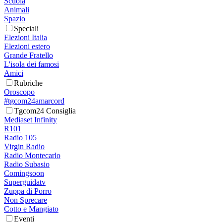
Scuola
Animali
Spazio
Speciali
Elezioni Italia
Elezioni estero
Grande Fratello
L'isola dei famosi
Amici
Rubriche
Oroscopo
#tgcom24amarcord
Tgcom24 Consiglia
Mediaset Infinity
R101
Radio 105
Virgin Radio
Radio Montecarlo
Radio Subasio
Comingsoon
Superguidatv
Zuppa di Porro
Non Sprecare
Cotto e Mangiato
Eventi