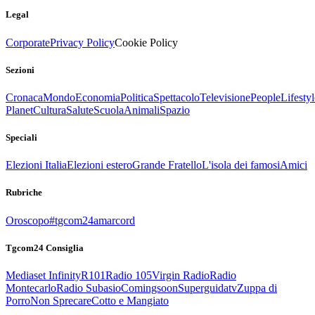
Legal
Corporate
Privacy Policy
Cookie Policy
Sezioni
Cronaca
Mondo
Economia
Politica
Spettacolo
Televisione
People
Lifestyl
Planet
Cultura
Salute
Scuola
Animali
Spazio
Speciali
Elezioni Italia
Elezioni estero
Grande Fratello
L'isola dei famosi
Amici
Rubriche
Oroscopo
#tgcom24amarcord
Tgcom24 Consiglia
Mediaset Infinity
R101
Radio 105
Virgin Radio
Radio
Montecarlo
Radio Subasio
Comingsoon
Superguidatv
Zuppa di
Porro
Non Sprecare
Cotto e Mangiato