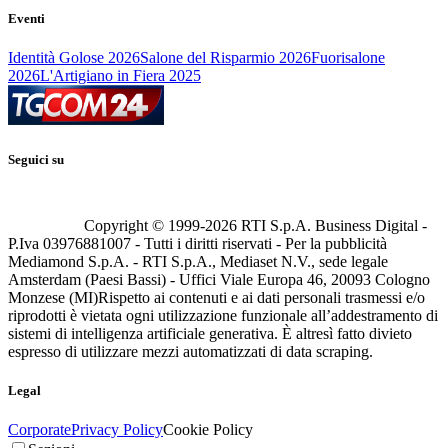
Eventi
Identità Golose 2026
Salone del Risparmio 2026
Fuorisalone
2026
L'Artigiano in Fiera 2025
Seguici su
Copyright © 1999-
2026
RTI S.p.A. Business Digital -
P.Iva 03976881007 - Tutti i diritti riservati - Per la pubblicità
Mediamond S.p.A. - RTI S.p.A., Mediaset N.V., sede legale
Amsterdam (Paesi Bassi) - Uffici Viale Europa 46, 20093 Cologno
Monzese (MI)
Rispetto ai contenuti e ai dati personali trasmessi e/o
riprodotti è vietata ogni utilizzazione funzionale all’addestramento di
sistemi di intelligenza artificiale generativa. È altresì fatto divieto
espresso di utilizzare mezzi automatizzati di data scraping.
Legal
Corporate
Privacy Policy
Cookie Policy