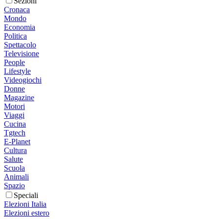
Sezioni
Cronaca
Mondo
Economia
Politica
Spettacolo
Televisione
People
Lifestyle
Videogiochi
Donne
Magazine
Motori
Viaggi
Cucina
Tgtech
E-Planet
Cultura
Salute
Scuola
Animali
Spazio
Speciali
Elezioni Italia
Elezioni estero