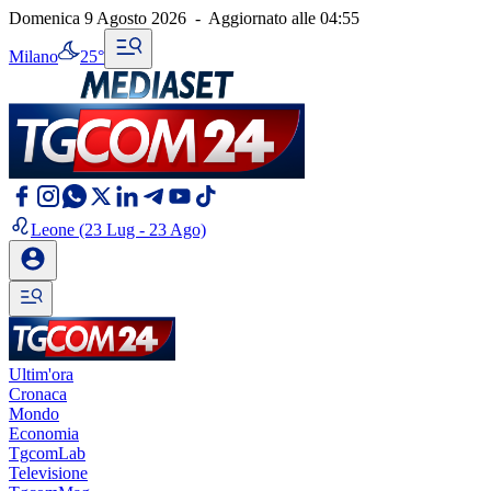
Domenica 9 Agosto 2026
-
Aggiornato alle
04:55
Milano
25°
Leone
(23 Lug - 23 Ago)
Ultim'ora
Cronaca
Mondo
Economia
TgcomLab
Televisione