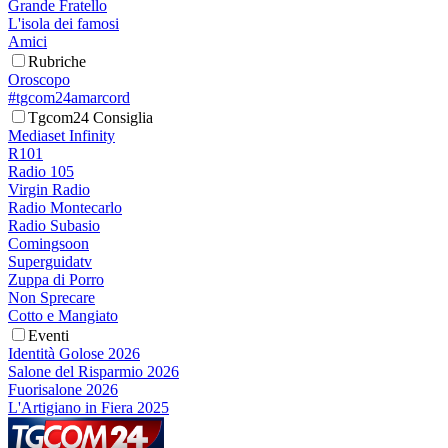
Grande Fratello
L'isola dei famosi
Amici
Rubriche
Oroscopo
#tgcom24amarcord
Tgcom24 Consiglia
Mediaset Infinity
R101
Radio 105
Virgin Radio
Radio Montecarlo
Radio Subasio
Comingsoon
Superguidatv
Zuppa di Porro
Non Sprecare
Cotto e Mangiato
Eventi
Identità Golose 2026
Salone del Risparmio 2026
Fuorisalone 2026
L'Artigiano in Fiera 2025