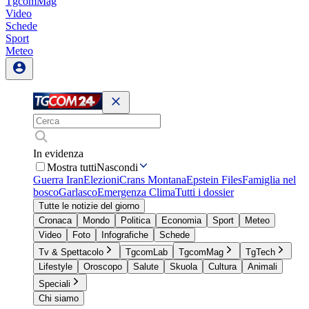
TgcomMag
Video
Schede
Sport
Meteo
In evidenza
Mostra tutti
Nascondi
Guerra Iran
Elezioni
Crans Montana
Epstein Files
Famiglia nel
bosco
Garlasco
Emergenza Clima
Tutti i dossier
Tutte le notizie del giorno
Cronaca
Mondo
Politica
Economia
Sport
Meteo
Video
Foto
Infografiche
Schede
Tv & Spettacolo
TgcomLab
TgcomMag
TgTech
Lifestyle
Oroscopo
Salute
Skuola
Cultura
Animali
Speciali
Chi siamo