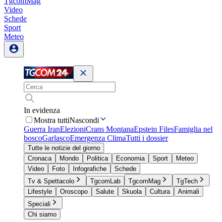
TgcomMag
Video
Schede
Sport
Meteo
In evidenza
Mostra tutti
Nascondi
Guerra Iran
Elezioni
Crans Montana
Epstein Files
Famiglia nel
bosco
Garlasco
Emergenza Clima
Tutti i dossier
Tutte le notizie del giorno
Cronaca
Mondo
Politica
Economia
Sport
Meteo
Video
Foto
Infografiche
Schede
Tv & Spettacolo
TgcomLab
TgcomMag
TgTech
Lifestyle
Oroscopo
Salute
Skuola
Cultura
Animali
Speciali
Chi siamo