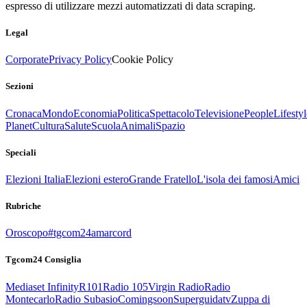
espresso di utilizzare mezzi automatizzati di data scraping.
Legal
Corporate
Privacy Policy
Cookie Policy
Sezioni
Cronaca
Mondo
Economia
Politica
Spettacolo
Televisione
People
Lifestyl
Planet
Cultura
Salute
Scuola
Animali
Spazio
Speciali
Elezioni Italia
Elezioni estero
Grande Fratello
L'isola dei famosi
Amici
Rubriche
Oroscopo
#tgcom24amarcord
Tgcom24 Consiglia
Mediaset Infinity
R101
Radio 105
Virgin Radio
Radio
Montecarlo
Radio Subasio
Comingsoon
Superguidatv
Zuppa di