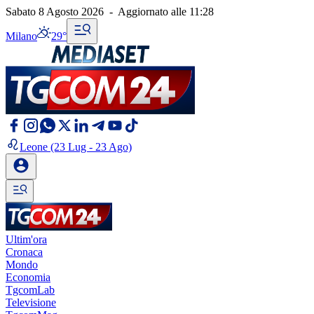
Sabato 8 Agosto 2026
-
Aggiornato alle
11:28
Milano
29°
Leone
(23 Lug - 23 Ago)
Ultim'ora
Cronaca
Mondo
Economia
TgcomLab
Televisione