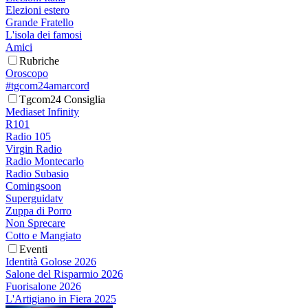
Elezioni estero
Grande Fratello
L'isola dei famosi
Amici
Rubriche
Oroscopo
#tgcom24amarcord
Tgcom24 Consiglia
Mediaset Infinity
R101
Radio 105
Virgin Radio
Radio Montecarlo
Radio Subasio
Comingsoon
Superguidatv
Zuppa di Porro
Non Sprecare
Cotto e Mangiato
Eventi
Identità Golose 2026
Salone del Risparmio 2026
Fuorisalone 2026
L'Artigiano in Fiera 2025