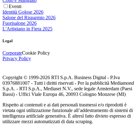
Cotto e Mangiato
Eventi
Identità Golose 2026
Salone del Risparmio 2026
Fuorisalone 2026
L'Artigiano in Fiera 2025
Legal
Corporate
Cookie Policy
Privacy Policy
Copyright © 1999-
2026
RTI S.p.A. Business Digital - P.Iva
03976881007 - Tutti i diritti riservati - Per la pubblicità Mediamond
S.p.A. - RTI S.p.A., Mediaset N.V., sede legale Amsterdam (Paesi
Bassi) - Uffici Viale Europa 46, 20093 Cologno Monzese (MI)
Rispetto ai contenuti e ai dati personali trasmessi e/o riprodotti è
vietata ogni utilizzazione funzionale all’addestramento di sistemi di
intelligenza artificiale generativa. È altresì fatto divieto espresso di
utilizzare mezzi automatizzati di data scraping.