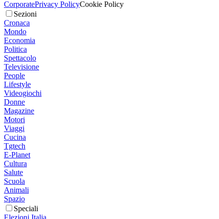
Corporate
Privacy Policy
Cookie Policy
Sezioni
Cronaca
Mondo
Economia
Politica
Spettacolo
Televisione
People
Lifestyle
Videogiochi
Donne
Magazine
Motori
Viaggi
Cucina
Tgtech
E-Planet
Cultura
Salute
Scuola
Animali
Spazio
Speciali
Elezioni Italia