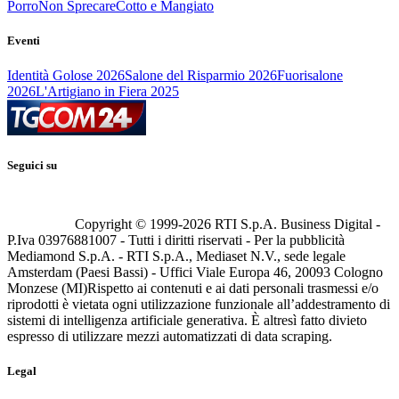
Porro
Non Sprecare
Cotto e Mangiato
Eventi
Identità Golose 2026
Salone del Risparmio 2026
Fuorisalone
2026
L'Artigiano in Fiera 2025
Seguici su
Copyright © 1999-
2026
RTI S.p.A. Business Digital -
P.Iva 03976881007 - Tutti i diritti riservati - Per la pubblicità
Mediamond S.p.A. - RTI S.p.A., Mediaset N.V., sede legale
Amsterdam (Paesi Bassi) - Uffici Viale Europa 46, 20093 Cologno
Monzese (MI)
Rispetto ai contenuti e ai dati personali trasmessi e/o
riprodotti è vietata ogni utilizzazione funzionale all’addestramento di
sistemi di intelligenza artificiale generativa. È altresì fatto divieto
espresso di utilizzare mezzi automatizzati di data scraping.
Legal