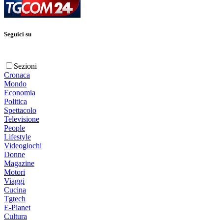
Seguici su
Sezioni
Cronaca
Mondo
Economia
Politica
Spettacolo
Televisione
People
Lifestyle
Videogiochi
Donne
Magazine
Motori
Viaggi
Cucina
Tgtech
E-Planet
Cultura