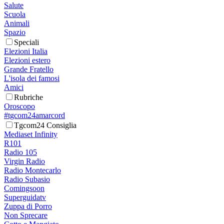
Salute
Scuola
Animali
Spazio
Speciali
Elezioni Italia
Elezioni estero
Grande Fratello
L'isola dei famosi
Amici
Rubriche
Oroscopo
#tgcom24amarcord
Tgcom24 Consiglia
Mediaset Infinity
R101
Radio 105
Virgin Radio
Radio Montecarlo
Radio Subasio
Comingsoon
Superguidatv
Zuppa di Porro
Non Sprecare