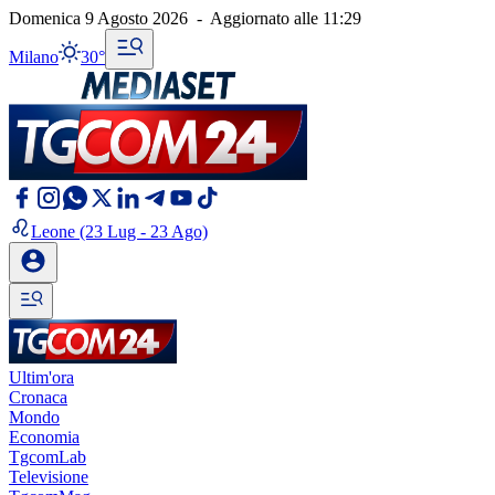
Domenica 9 Agosto 2026
-
Aggiornato alle
11:29
Milano
30°
Leone
(23 Lug - 23 Ago)
Ultim'ora
Cronaca
Mondo
Economia
TgcomLab
Televisione