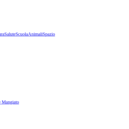
ura
Salute
Scuola
Animali
Spazio
e Mangiato