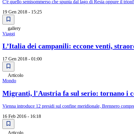
C'è quello semisommerso che spunta dal lago di Resia oppure il trionfo
19 Gen 2018 - 15:25
gallery
Viaggi
L’Italia dei campanili: eccone venti, straor
17 Gen 2018 - 01:00
Articolo
Mondo
Migranti, l'Austria fa sul serio: tornano i co
Vienna introduce 12 presidi sul confine meridionale, Brennero compres
16 Feb 2016 - 16:18
Articolo