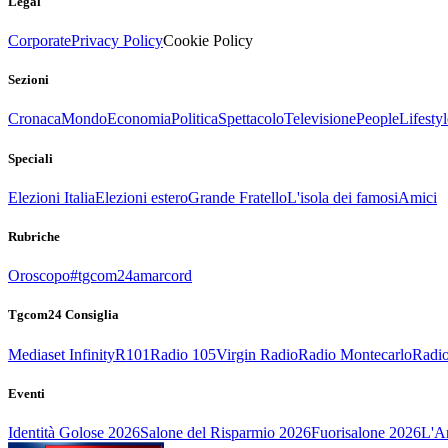
Legal
Corporate
Privacy Policy
Cookie Policy
Sezioni
Cronaca
Mondo
Economia
Politica
Spettacolo
Televisione
People
Lifestyl
Speciali
Elezioni Italia
Elezioni estero
Grande Fratello
L'isola dei famosi
Amici
Rubriche
Oroscopo
#tgcom24amarcord
Tgcom24 Consiglia
Mediaset Infinity
R101
Radio 105
Virgin Radio
Radio Montecarlo
Radio
Eventi
Identità Golose 2026
Salone del Risparmio 2026
Fuorisalone 2026
L'Ar