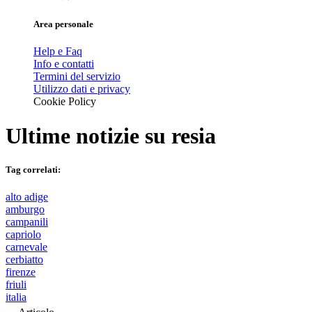
Area personale
Help e Faq
Info e contatti
Termini del servizio
Utilizzo dati e privacy
Cookie Policy
Ultime notizie su
resia
Tag correlati:
alto adige
amburgo
campanili
capriolo
carnevale
cerbiatto
firenze
friuli
italia