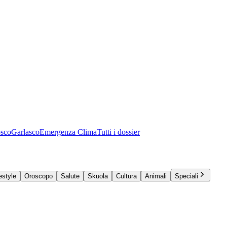
osco
Garlasco
Emergenza Clima
Tutti i dossier
estyle
Oroscopo
Salute
Skuola
Cultura
Animali
Speciali