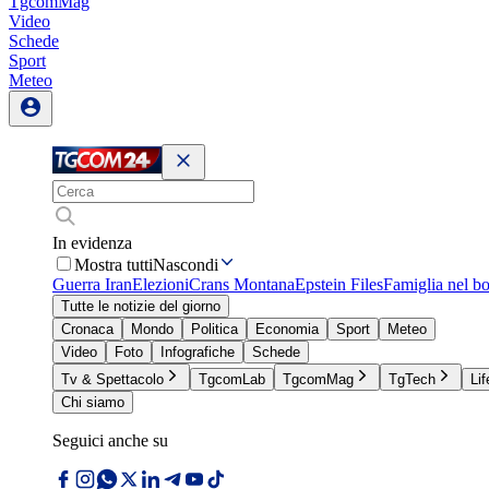
TgcomMag
Video
Schede
Sport
Meteo
In evidenza
Mostra tutti
Nascondi
Guerra Iran
Elezioni
Crans Montana
Epstein Files
Famiglia nel b
Tutte le notizie del giorno
Cronaca
Mondo
Politica
Economia
Sport
Meteo
Video
Foto
Infografiche
Schede
Tv & Spettacolo
TgcomLab
TgcomMag
TgTech
Lif
Chi siamo
Seguici anche su