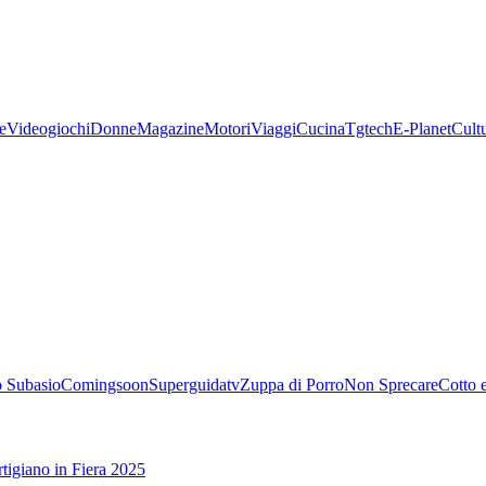
e
Videogiochi
Donne
Magazine
Motori
Viaggi
Cucina
Tgtech
E-Planet
Cult
 Subasio
Comingsoon
Superguidatv
Zuppa di Porro
Non Sprecare
Cotto 
tigiano in Fiera 2025