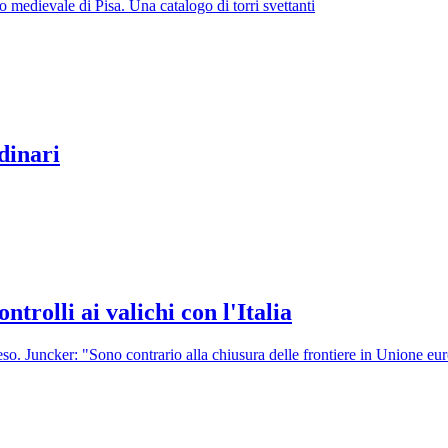
 medievale di Pisa. Una catalogo di torri svettanti
dinari
ntrolli ai valichi con l'Italia
o. Juncker: "Sono contrario alla chiusura delle frontiere in Unione eu