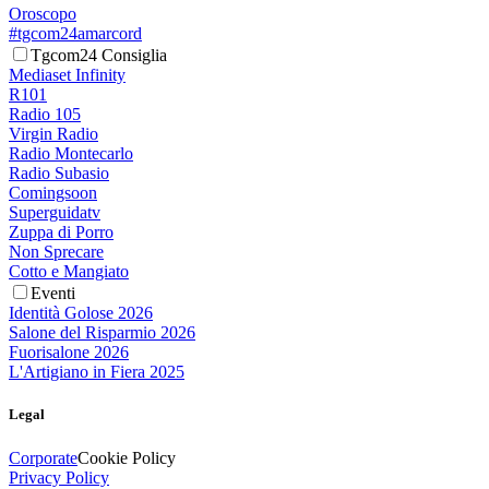
Oroscopo
#tgcom24amarcord
Tgcom24 Consiglia
Mediaset Infinity
R101
Radio 105
Virgin Radio
Radio Montecarlo
Radio Subasio
Comingsoon
Superguidatv
Zuppa di Porro
Non Sprecare
Cotto e Mangiato
Eventi
Identità Golose 2026
Salone del Risparmio 2026
Fuorisalone 2026
L'Artigiano in Fiera 2025
Legal
Corporate
Cookie Policy
Privacy Policy