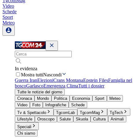
TgcomMag
Video
Schede
Sport
Meteo
In evidenza
Mostra tutti
Nascondi
Guerra Iran
Elezioni
Crans Montana
Epstein Files
Famiglia nel
bosco
Garlasco
Emergenza Clima
Tutti i dossier
Tutte le notizie del giorno
Cronaca
Mondo
Politica
Economia
Sport
Meteo
Video
Foto
Infografiche
Schede
Tv & Spettacolo
TgcomLab
TgcomMag
TgTech
Lifestyle
Oroscopo
Salute
Skuola
Cultura
Animali
Speciali
Chi siamo