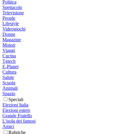
Politica
Spettacolo
Televisione
People
Lifestyle
Videogiochi
Donne
Magazine
Motori
Viaggi
Cucina
Tgtech
E-Planet
Cultura
Salute
Scuola
Animali
Spazio
Speciali
Elezioni Italia
Elezioni estero
Grande Fratello
L'isola dei famosi
Amici
Rubriche