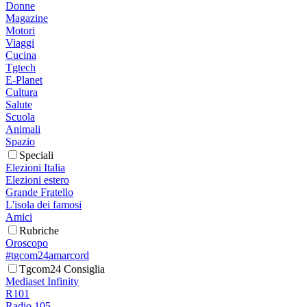
Donne
Magazine
Motori
Viaggi
Cucina
Tgtech
E-Planet
Cultura
Salute
Scuola
Animali
Spazio
Speciali
Elezioni Italia
Elezioni estero
Grande Fratello
L'isola dei famosi
Amici
Rubriche
Oroscopo
#tgcom24amarcord
Tgcom24 Consiglia
Mediaset Infinity
R101
Radio 105