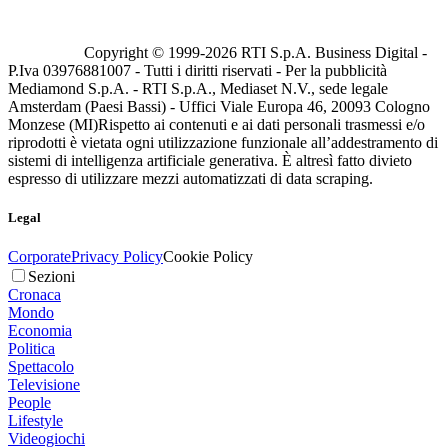
Copyright © 1999-
2026
RTI S.p.A. Business Digital -
P.Iva 03976881007 - Tutti i diritti riservati - Per la pubblicità
Mediamond S.p.A. - RTI S.p.A., Mediaset N.V., sede legale
Amsterdam (Paesi Bassi) - Uffici Viale Europa 46, 20093 Cologno
Monzese (MI)
Rispetto ai contenuti e ai dati personali trasmessi e/o
riprodotti è vietata ogni utilizzazione funzionale all’addestramento di
sistemi di intelligenza artificiale generativa. È altresì fatto divieto
espresso di utilizzare mezzi automatizzati di data scraping.
Legal
Corporate
Privacy Policy
Cookie Policy
Sezioni
Cronaca
Mondo
Economia
Politica
Spettacolo
Televisione
People
Lifestyle
Videogiochi