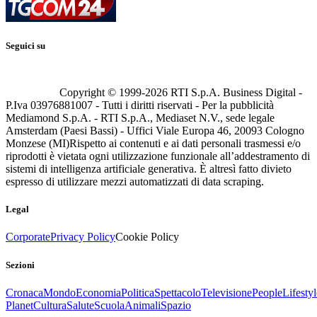
Seguici su
Copyright © 1999-
2026
RTI S.p.A. Business Digital -
P.Iva 03976881007 - Tutti i diritti riservati - Per la pubblicità
Mediamond S.p.A. - RTI S.p.A., Mediaset N.V., sede legale
Amsterdam (Paesi Bassi) - Uffici Viale Europa 46, 20093 Cologno
Monzese (MI)
Rispetto ai contenuti e ai dati personali trasmessi e/o
riprodotti è vietata ogni utilizzazione funzionale all’addestramento di
sistemi di intelligenza artificiale generativa. È altresì fatto divieto
espresso di utilizzare mezzi automatizzati di data scraping.
Legal
Corporate
Privacy Policy
Cookie Policy
Sezioni
Cronaca
Mondo
Economia
Politica
Spettacolo
Televisione
People
Lifestyl
Planet
Cultura
Salute
Scuola
Animali
Spazio