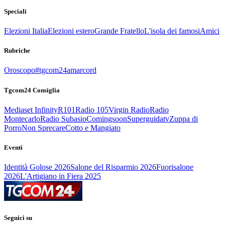
Speciali
Elezioni Italia
Elezioni estero
Grande Fratello
L'isola dei famosi
Amici
Rubriche
Oroscopo
#tgcom24amarcord
Tgcom24 Consiglia
Mediaset Infinity
R101
Radio 105
Virgin Radio
Radio
Montecarlo
Radio Subasio
Comingsoon
Superguidatv
Zuppa di
Porro
Non Sprecare
Cotto e Mangiato
Eventi
Identità Golose 2026
Salone del Risparmio 2026
Fuorisalone
2026
L'Artigiano in Fiera 2025
Seguici su