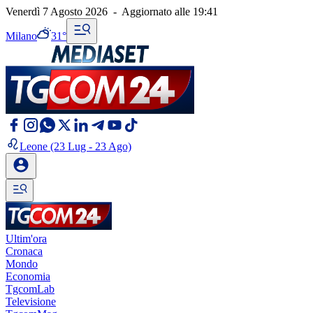
Venerdì 7 Agosto 2026
-
Aggiornato alle
19:41
Milano
31°
Leone
(23 Lug - 23 Ago)
Ultim'ora
Cronaca
Mondo
Economia
TgcomLab
Televisione