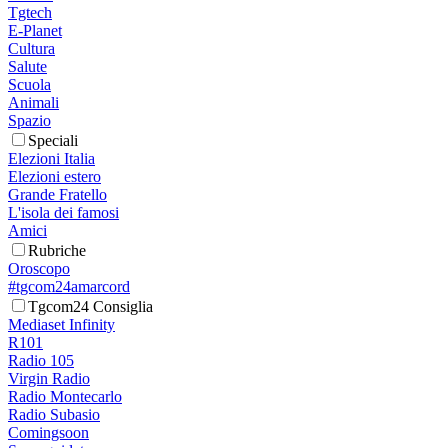
Tgtech
E-Planet
Cultura
Salute
Scuola
Animali
Spazio
Speciali
Elezioni Italia
Elezioni estero
Grande Fratello
L'isola dei famosi
Amici
Rubriche
Oroscopo
#tgcom24amarcord
Tgcom24 Consiglia
Mediaset Infinity
R101
Radio 105
Virgin Radio
Radio Montecarlo
Radio Subasio
Comingsoon