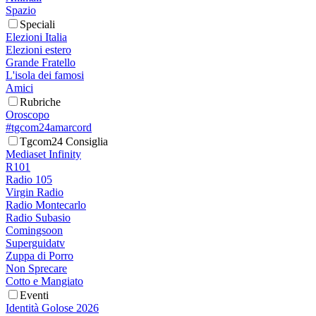
Spazio
Speciali
Elezioni Italia
Elezioni estero
Grande Fratello
L'isola dei famosi
Amici
Rubriche
Oroscopo
#tgcom24amarcord
Tgcom24 Consiglia
Mediaset Infinity
R101
Radio 105
Virgin Radio
Radio Montecarlo
Radio Subasio
Comingsoon
Superguidatv
Zuppa di Porro
Non Sprecare
Cotto e Mangiato
Eventi
Identità Golose 2026