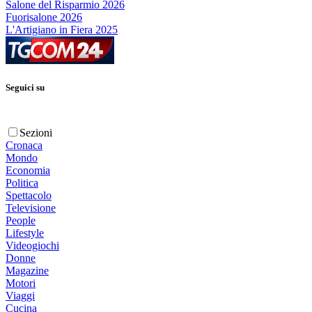
Salone del Risparmio 2026
Fuorisalone 2026
L'Artigiano in Fiera 2025
Seguici su
Sezioni
Cronaca
Mondo
Economia
Politica
Spettacolo
Televisione
People
Lifestyle
Videogiochi
Donne
Magazine
Motori
Viaggi
Cucina