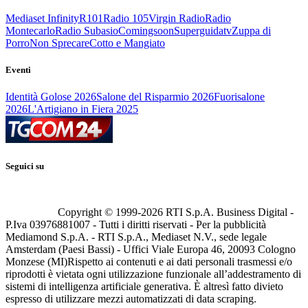
Mediaset Infinity
R101
Radio 105
Virgin Radio
Radio
Montecarlo
Radio Subasio
Comingsoon
Superguidatv
Zuppa di
Porro
Non Sprecare
Cotto e Mangiato
Eventi
Identità Golose 2026
Salone del Risparmio 2026
Fuorisalone
2026
L'Artigiano in Fiera 2025
Seguici su
Copyright © 1999-
2026
RTI S.p.A. Business Digital -
P.Iva 03976881007 - Tutti i diritti riservati - Per la pubblicità
Mediamond S.p.A. - RTI S.p.A., Mediaset N.V., sede legale
Amsterdam (Paesi Bassi) - Uffici Viale Europa 46, 20093 Cologno
Monzese (MI)
Rispetto ai contenuti e ai dati personali trasmessi e/o
riprodotti è vietata ogni utilizzazione funzionale all’addestramento di
sistemi di intelligenza artificiale generativa. È altresì fatto divieto
espresso di utilizzare mezzi automatizzati di data scraping.