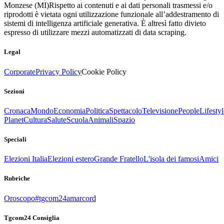
Monzese (MI)
Rispetto ai contenuti e ai dati personali trasmessi e/o
riprodotti è vietata ogni utilizzazione funzionale all’addestramento di
sistemi di intelligenza artificiale generativa. È altresì fatto divieto
espresso di utilizzare mezzi automatizzati di data scraping.
Legal
Corporate
Privacy Policy
Cookie Policy
Sezioni
Cronaca
Mondo
Economia
Politica
Spettacolo
Televisione
People
Lifestyl
Planet
Cultura
Salute
Scuola
Animali
Spazio
Speciali
Elezioni Italia
Elezioni estero
Grande Fratello
L'isola dei famosi
Amici
Rubriche
Oroscopo
#tgcom24amarcord
Tgcom24 Consiglia