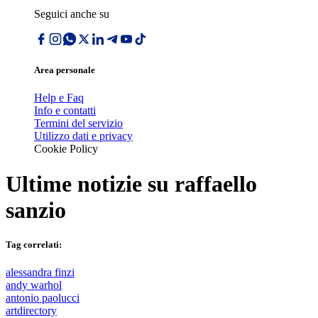
Seguici anche su
Area personale
Help e Faq
Info e contatti
Termini del servizio
Utilizzo dati e privacy
Cookie Policy
Ultime notizie su
raffaello
sanzio
Tag correlati:
alessandra finzi
andy warhol
antonio paolucci
artdirectory