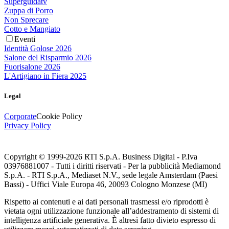
Superguidatv
Zuppa di Porro
Non Sprecare
Cotto e Mangiato
Eventi
Identità Golose 2026
Salone del Risparmio 2026
Fuorisalone 2026
L'Artigiano in Fiera 2025
Legal
Corporate
Cookie Policy
Privacy Policy
Copyright © 1999-
2026
RTI S.p.A. Business Digital - P.Iva
03976881007 - Tutti i diritti riservati - Per la pubblicità Mediamond
S.p.A. - RTI S.p.A., Mediaset N.V., sede legale Amsterdam (Paesi
Bassi) - Uffici Viale Europa 46, 20093 Cologno Monzese (MI)
Rispetto ai contenuti e ai dati personali trasmessi e/o riprodotti è
vietata ogni utilizzazione funzionale all’addestramento di sistemi di
intelligenza artificiale generativa. È altresì fatto divieto espresso di