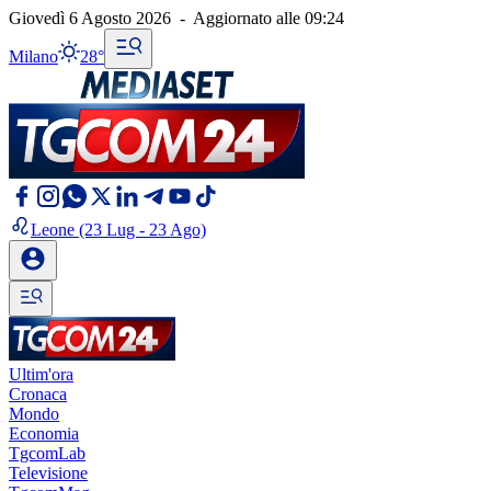
Giovedì 6 Agosto 2026
-
Aggiornato alle
09:24
Milano
28°
Leone
(23 Lug - 23 Ago)
Ultim'ora
Cronaca
Mondo
Economia
TgcomLab
Televisione