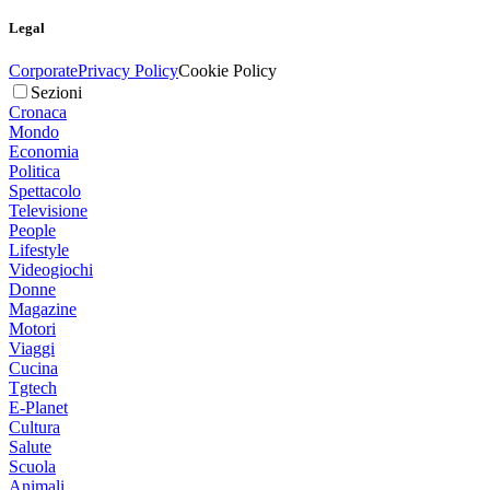
Legal
Corporate
Privacy Policy
Cookie Policy
Sezioni
Cronaca
Mondo
Economia
Politica
Spettacolo
Televisione
People
Lifestyle
Videogiochi
Donne
Magazine
Motori
Viaggi
Cucina
Tgtech
E-Planet
Cultura
Salute
Scuola
Animali