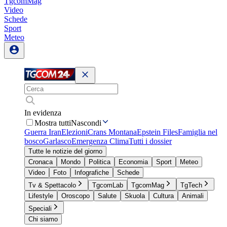
TgcomMag
Video
Schede
Sport
Meteo
In evidenza
Mostra tutti
Nascondi
Guerra Iran
Elezioni
Crans Montana
Epstein Files
Famiglia nel
bosco
Garlasco
Emergenza Clima
Tutti i dossier
Tutte le notizie del giorno
Cronaca
Mondo
Politica
Economia
Sport
Meteo
Video
Foto
Infografiche
Schede
Tv & Spettacolo
TgcomLab
TgcomMag
TgTech
Lifestyle
Oroscopo
Salute
Skuola
Cultura
Animali
Speciali
Chi siamo