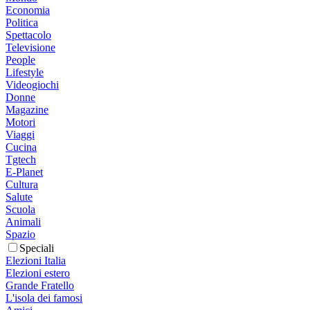
Economia
Politica
Spettacolo
Televisione
People
Lifestyle
Videogiochi
Donne
Magazine
Motori
Viaggi
Cucina
Tgtech
E-Planet
Cultura
Salute
Scuola
Animali
Spazio
Speciali
Elezioni Italia
Elezioni estero
Grande Fratello
L'isola dei famosi