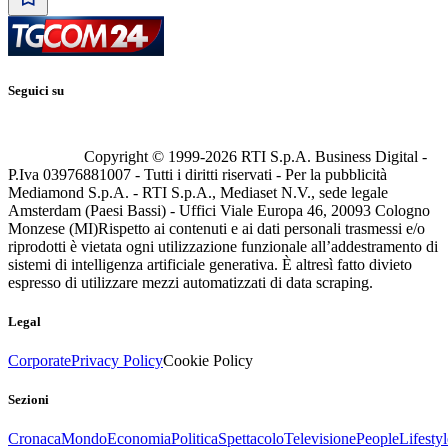
Seguici su
Copyright © 1999-
2026
RTI S.p.A. Business Digital -
P.Iva 03976881007 - Tutti i diritti riservati - Per la pubblicità
Mediamond S.p.A. - RTI S.p.A., Mediaset N.V., sede legale
Amsterdam (Paesi Bassi) - Uffici Viale Europa 46, 20093 Cologno
Monzese (MI)
Rispetto ai contenuti e ai dati personali trasmessi e/o
riprodotti è vietata ogni utilizzazione funzionale all’addestramento di
sistemi di intelligenza artificiale generativa. È altresì fatto divieto
espresso di utilizzare mezzi automatizzati di data scraping.
Legal
Corporate
Privacy Policy
Cookie Policy
Sezioni
Cronaca
Mondo
Economia
Politica
Spettacolo
Televisione
People
Lifestyl