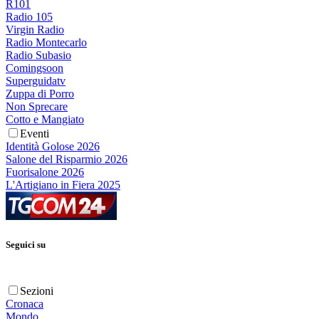
R101
Radio 105
Virgin Radio
Radio Montecarlo
Radio Subasio
Comingsoon
Superguidatv
Zuppa di Porro
Non Sprecare
Cotto e Mangiato
Eventi
Identità Golose 2026
Salone del Risparmio 2026
Fuorisalone 2026
L'Artigiano in Fiera 2025
Seguici su
Sezioni
Cronaca
Mondo