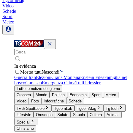
TgcomMag
Video
Schede
Sport
Meteo
In evidenza
Mostra tutti
Nascondi
Guerra Iran
Elezioni
Crans Montana
Epstein Files
Famiglia nel
bosco
Garlasco
Emergenza Clima
Tutti i dossier
Tutte le notizie del giorno
Cronaca
Mondo
Politica
Economia
Sport
Meteo
Video
Foto
Infografiche
Schede
Tv & Spettacolo
TgcomLab
TgcomMag
TgTech
Lifestyle
Oroscopo
Salute
Skuola
Cultura
Animali
Speciali
Chi siamo