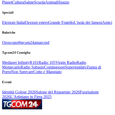
Planet
Cultura
Salute
Scuola
Animali
Spazio
Speciali
Elezioni Italia
Elezioni estero
Grande Fratello
L'isola dei famosi
Amici
Rubriche
Oroscopo
#tgcom24amarcord
Tgcom24 Consiglia
Mediaset Infinity
R101
Radio 105
Virgin Radio
Radio
Montecarlo
Radio Subasio
Comingsoon
Superguidatv
Zuppa di
Porro
Non Sprecare
Cotto e Mangiato
Eventi
Identità Golose 2026
Salone del Risparmio 2026
Fuorisalone
2026
L'Artigiano in Fiera 2025