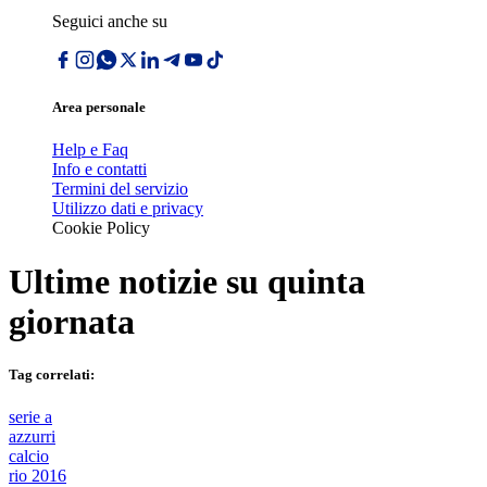
Seguici anche su
Area personale
Help e Faq
Info e contatti
Termini del servizio
Utilizzo dati e privacy
Cookie Policy
Ultime notizie su
quinta
giornata
Tag correlati:
serie a
azzurri
calcio
rio 2016