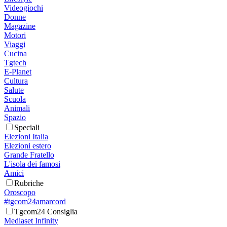
Videogiochi
Donne
Magazine
Motori
Viaggi
Cucina
Tgtech
E-Planet
Cultura
Salute
Scuola
Animali
Spazio
Speciali
Elezioni Italia
Elezioni estero
Grande Fratello
L'isola dei famosi
Amici
Rubriche
Oroscopo
#tgcom24amarcord
Tgcom24 Consiglia
Mediaset Infinity