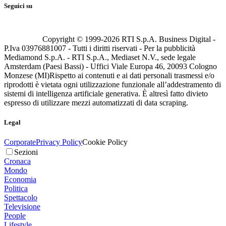
Seguici su
Copyright © 1999-
2026
RTI S.p.A. Business Digital -
P.Iva 03976881007 - Tutti i diritti riservati - Per la pubblicità
Mediamond S.p.A. - RTI S.p.A., Mediaset N.V., sede legale
Amsterdam (Paesi Bassi) - Uffici Viale Europa 46, 20093 Cologno
Monzese (MI)
Rispetto ai contenuti e ai dati personali trasmessi e/o
riprodotti è vietata ogni utilizzazione funzionale all’addestramento di
sistemi di intelligenza artificiale generativa. È altresì fatto divieto
espresso di utilizzare mezzi automatizzati di data scraping.
Legal
Corporate
Privacy Policy
Cookie Policy
Sezioni
Cronaca
Mondo
Economia
Politica
Spettacolo
Televisione
People
Lifestyle