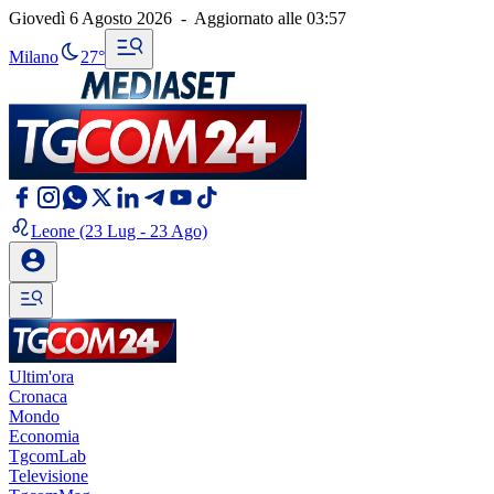
Giovedì 6 Agosto 2026
-
Aggiornato alle
03:57
Milano
27°
Leone
(23 Lug - 23 Ago)
Ultim'ora
Cronaca
Mondo
Economia
TgcomLab
Televisione