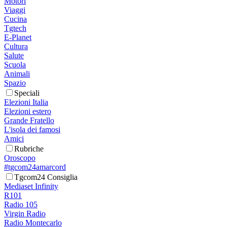
Motori
Viaggi
Cucina
Tgtech
E-Planet
Cultura
Salute
Scuola
Animali
Spazio
Speciali
Elezioni Italia
Elezioni estero
Grande Fratello
L'isola dei famosi
Amici
Rubriche
Oroscopo
#tgcom24amarcord
Tgcom24 Consiglia
Mediaset Infinity
R101
Radio 105
Virgin Radio
Radio Montecarlo