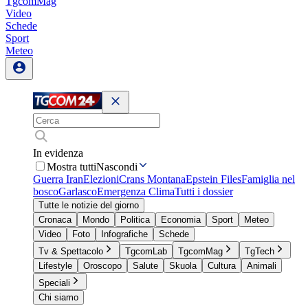
TgcomMag
Video
Schede
Sport
Meteo
In evidenza
Mostra tutti
Nascondi
Guerra Iran
Elezioni
Crans Montana
Epstein Files
Famiglia nel
bosco
Garlasco
Emergenza Clima
Tutti i dossier
Tutte le notizie del giorno
Cronaca
Mondo
Politica
Economia
Sport
Meteo
Video
Foto
Infografiche
Schede
Tv & Spettacolo
TgcomLab
TgcomMag
TgTech
Lifestyle
Oroscopo
Salute
Skuola
Cultura
Animali
Speciali
Chi siamo