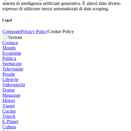
sistemi di intelligenza artificiale generativa. È altresì fatto divieto
espresso di utilizzare mezzi automatizzati di data scraping.
Legal
Corporate
Privacy Policy
Cookie Policy
Sezioni
Cronaca
Mondo
Economia
Politica
Spettacolo
Televisione
People
Lifestyle
Videogiochi
Donne
Magazine
Motori
Viaggi
Cucina
Tgtech
E-Planet
Cultura