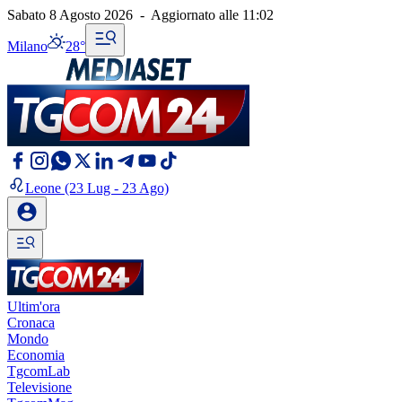
Sabato 8 Agosto 2026
-
Aggiornato alle
11:02
Milano
28°
Leone
(23 Lug - 23 Ago)
Ultim'ora
Cronaca
Mondo
Economia
TgcomLab
Televisione