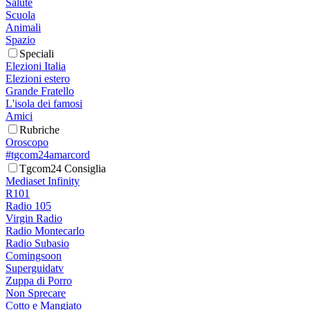
Salute
Scuola
Animali
Spazio
Speciali
Elezioni Italia
Elezioni estero
Grande Fratello
L'isola dei famosi
Amici
Rubriche
Oroscopo
#tgcom24amarcord
Tgcom24 Consiglia
Mediaset Infinity
R101
Radio 105
Virgin Radio
Radio Montecarlo
Radio Subasio
Comingsoon
Superguidatv
Zuppa di Porro
Non Sprecare
Cotto e Mangiato