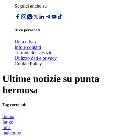
Seguici anche su
Area personale
Help e Faq
Info e contatti
Termini del servizio
Utilizzo dati e privacy
Cookie Policy
Ultime notizie su
punta
hermosa
Tag correlati:
donna
fango
lima
maltempo