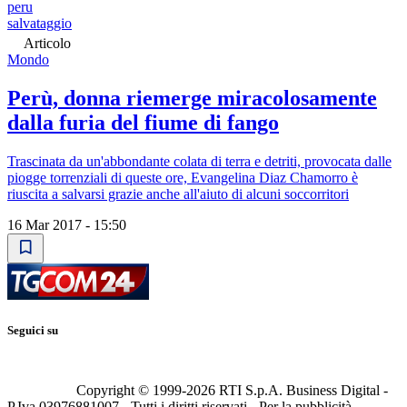
peru
salvataggio
Articolo
Mondo
Perù, donna riemerge miracolosamente
dalla furia del fiume di fango
Trascinata da un'abbondante colata di terra e detriti, provocata dalle
piogge torrenziali di queste ore, Evangelina Diaz Chamorro è
riuscita a salvarsi grazie anche all'aiuto di alcuni soccorritori
16 Mar 2017 - 15:50
Seguici su
Copyright © 1999-
2026
RTI S.p.A. Business Digital -
P.Iva 03976881007 - Tutti i diritti riservati - Per la pubblicità