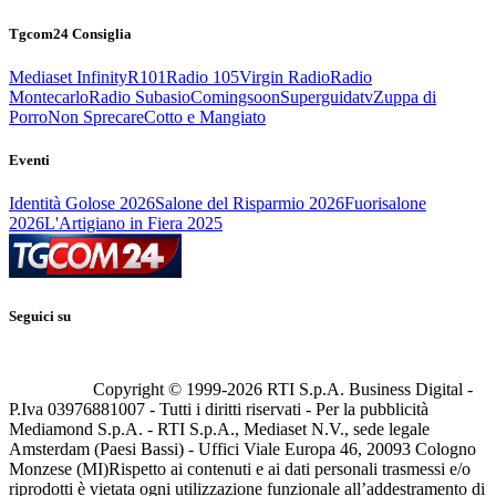
Tgcom24 Consiglia
Mediaset Infinity
R101
Radio 105
Virgin Radio
Radio
Montecarlo
Radio Subasio
Comingsoon
Superguidatv
Zuppa di
Porro
Non Sprecare
Cotto e Mangiato
Eventi
Identità Golose 2026
Salone del Risparmio 2026
Fuorisalone
2026
L'Artigiano in Fiera 2025
Seguici su
Copyright © 1999-
2026
RTI S.p.A. Business Digital -
P.Iva 03976881007 - Tutti i diritti riservati - Per la pubblicità
Mediamond S.p.A. - RTI S.p.A., Mediaset N.V., sede legale
Amsterdam (Paesi Bassi) - Uffici Viale Europa 46, 20093 Cologno
Monzese (MI)
Rispetto ai contenuti e ai dati personali trasmessi e/o
riprodotti è vietata ogni utilizzazione funzionale all’addestramento di