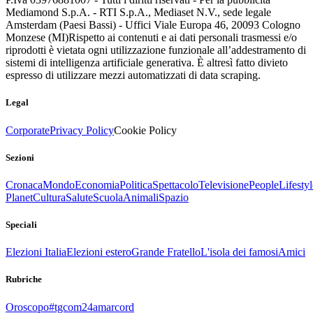
Mediamond S.p.A. - RTI S.p.A., Mediaset N.V., sede legale
Amsterdam (Paesi Bassi) - Uffici Viale Europa 46, 20093 Cologno
Monzese (MI)
Rispetto ai contenuti e ai dati personali trasmessi e/o
riprodotti è vietata ogni utilizzazione funzionale all’addestramento di
sistemi di intelligenza artificiale generativa. È altresì fatto divieto
espresso di utilizzare mezzi automatizzati di data scraping.
Legal
Corporate
Privacy Policy
Cookie Policy
Sezioni
Cronaca
Mondo
Economia
Politica
Spettacolo
Televisione
People
Lifestyl
Planet
Cultura
Salute
Scuola
Animali
Spazio
Speciali
Elezioni Italia
Elezioni estero
Grande Fratello
L'isola dei famosi
Amici
Rubriche
Oroscopo
#tgcom24amarcord