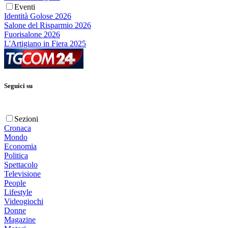
Eventi
Identità Golose 2026
Salone del Risparmio 2026
Fuorisalone 2026
L'Artigiano in Fiera 2025
Seguici su
Sezioni
Cronaca
Mondo
Economia
Politica
Spettacolo
Televisione
People
Lifestyle
Videogiochi
Donne
Magazine