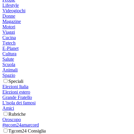
Lifestyle
Videogiochi
Donne
Magazine
Motori
Viaggi
Cucina
Tgtech
E-Planet
Cultura
Salute
Scuola
Animali
Spazio
Speciali
Elezioni Italia
Elezioni estero
Grande Fratello
L'isola dei famosi
Amici
Rubriche
Oroscopo
#tgcom24amarcord
Tgcom24 Consiglia