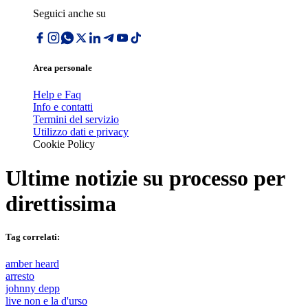
Seguici anche su
Area personale
Help e Faq
Info e contatti
Termini del servizio
Utilizzo dati e privacy
Cookie Policy
Ultime notizie su
processo per
direttissima
Tag correlati:
amber heard
arresto
johnny depp
live non e la d'urso