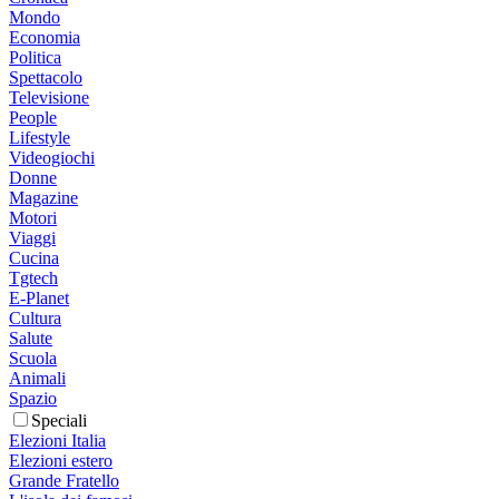
Mondo
Economia
Politica
Spettacolo
Televisione
People
Lifestyle
Videogiochi
Donne
Magazine
Motori
Viaggi
Cucina
Tgtech
E-Planet
Cultura
Salute
Scuola
Animali
Spazio
Speciali
Elezioni Italia
Elezioni estero
Grande Fratello