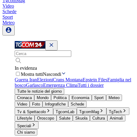
TgcomMag
Video
Schede
Sport
Meteo
In evidenza
Mostra tutti
Nascondi
Guerra Iran
Elezioni
Crans Montana
Epstein Files
Famiglia nel
bosco
Garlasco
Emergenza Clima
Tutti i dossier
Tutte le notizie del giorno
Cronaca
Mondo
Politica
Economia
Sport
Meteo
Video
Foto
Infografiche
Schede
Tv & Spettacolo
TgcomLab
TgcomMag
TgTech
Lifestyle
Oroscopo
Salute
Skuola
Cultura
Animali
Speciali
Chi siamo