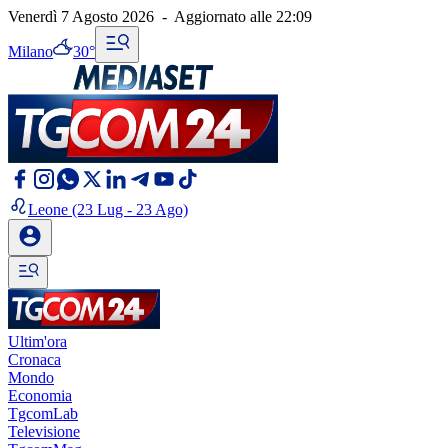
Venerdì 7 Agosto 2026
-
Aggiornato alle
22:09
Milano
30°
Leone
(23 Lug - 23 Ago)
Ultim'ora
Cronaca
Mondo
Economia
TgcomLab
Televisione