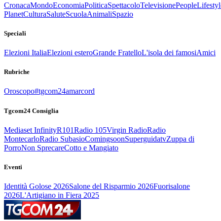
Cronaca
Mondo
Economia
Politica
Spettacolo
Televisione
People
Lifestyl
Planet
Cultura
Salute
Scuola
Animali
Spazio
Speciali
Elezioni Italia
Elezioni estero
Grande Fratello
L'isola dei famosi
Amici
Rubriche
Oroscopo
#tgcom24amarcord
Tgcom24 Consiglia
Mediaset Infinity
R101
Radio 105
Virgin Radio
Radio
Montecarlo
Radio Subasio
Comingsoon
Superguidatv
Zuppa di
Porro
Non Sprecare
Cotto e Mangiato
Eventi
Identità Golose 2026
Salone del Risparmio 2026
Fuorisalone
2026
L'Artigiano in Fiera 2025