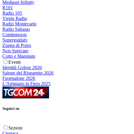
Mediaset Infinity
R101
Radio 105
Virgin Radio
Radio Montecarlo
Radio Subasio
Comingsoon
Superguidatv
Zuppa di Porro
Non Sprecare
Cotto e Mangiato
Eventi
Identità Golose 2026
Salone del Risparmio 2026
Fuorisalone 2026
L'Artigiano in Fiera 2025
Seguici su
Sezioni
Cronaca