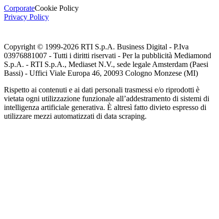
Corporate
Cookie Policy
Privacy Policy
Copyright © 1999-
2026
RTI S.p.A. Business Digital - P.Iva
03976881007 - Tutti i diritti riservati - Per la pubblicità Mediamond
S.p.A. - RTI S.p.A., Mediaset N.V., sede legale Amsterdam (Paesi
Bassi) - Uffici Viale Europa 46, 20093 Cologno Monzese (MI)
Rispetto ai contenuti e ai dati personali trasmessi e/o riprodotti è
vietata ogni utilizzazione funzionale all’addestramento di sistemi di
intelligenza artificiale generativa. È altresì fatto divieto espresso di
utilizzare mezzi automatizzati di data scraping.