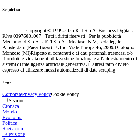
Seguici su
Copyright © 1999-
2026
RTI S.p.A. Business Digital -
P.Iva 03976881007 - Tutti i diritti riservati - Per la pubblicità
Mediamond S.p.A. - RTI S.p.A., Mediaset N.V., sede legale
Amsterdam (Paesi Bassi) - Uffici Viale Europa 46, 20093 Cologno
Monzese (MI)
Rispetto ai contenuti e ai dati personali trasmessi e/o
riprodotti è vietata ogni utilizzazione funzionale all’addestramento di
sistemi di intelligenza artificiale generativa. È altresì fatto divieto
espresso di utilizzare mezzi automatizzati di data scraping.
Legal
Corporate
Privacy Policy
Cookie Policy
Sezioni
Cronaca
Mondo
Economia
Politica
Spettacolo
Televisione
People