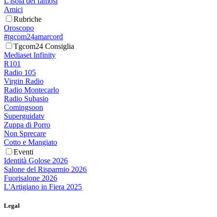
L'isola dei famosi
Amici
Rubriche
Oroscopo
#tgcom24amarcord
Tgcom24 Consiglia
Mediaset Infinity
R101
Radio 105
Virgin Radio
Radio Montecarlo
Radio Subasio
Comingsoon
Superguidatv
Zuppa di Porro
Non Sprecare
Cotto e Mangiato
Eventi
Identità Golose 2026
Salone del Risparmio 2026
Fuorisalone 2026
L'Artigiano in Fiera 2025
Legal