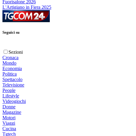
Fuorisalone 2026
L'Artigiano in Fiera 2025
Seguici su
Sezioni
Cronaca
Mondo
Economia
Politica
Spettacolo
Televisione
People
Lifestyle
Videogiochi
Donne
Magazine
Motori
Viaggi
Cucina
Tgtech