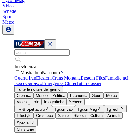
TgcomMag
Video
Schede
Sport
Meteo
In evidenza
Mostra tutti
Nascondi
Guerra Iran
Elezioni
Crans Montana
Epstein Files
Famiglia nel
bosco
Garlasco
Emergenza Clima
Tutti i dossier
Tutte le notizie del giorno
Cronaca
Mondo
Politica
Economia
Sport
Meteo
Video
Foto
Infografiche
Schede
Tv & Spettacolo
TgcomLab
TgcomMag
TgTech
Lifestyle
Oroscopo
Salute
Skuola
Cultura
Animali
Speciali
Chi siamo