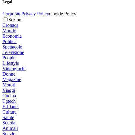
Legal
Corporate
Privacy Policy
Cookie Policy
Sezioni
Cronaca
Mondo
Economia
Politica
Spettacolo
Televisione
People
Lifestyle
Videogiochi
Donne
Magazine
Motori
Viaggi
Cucina
Tgtech
E-Planet
Cultura
Salute
Scuola
Animali
Spazio