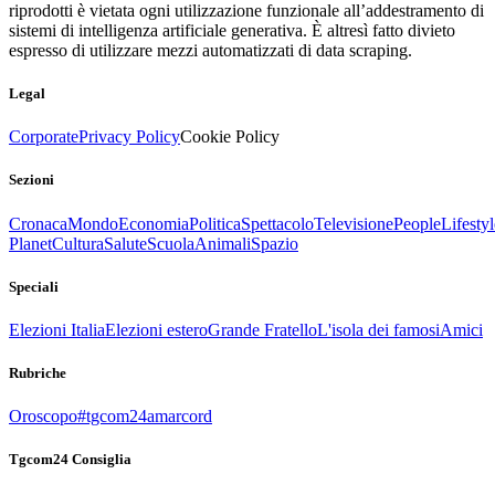
riprodotti è vietata ogni utilizzazione funzionale all’addestramento di
sistemi di intelligenza artificiale generativa. È altresì fatto divieto
espresso di utilizzare mezzi automatizzati di data scraping.
Legal
Corporate
Privacy Policy
Cookie Policy
Sezioni
Cronaca
Mondo
Economia
Politica
Spettacolo
Televisione
People
Lifestyl
Planet
Cultura
Salute
Scuola
Animali
Spazio
Speciali
Elezioni Italia
Elezioni estero
Grande Fratello
L'isola dei famosi
Amici
Rubriche
Oroscopo
#tgcom24amarcord
Tgcom24 Consiglia