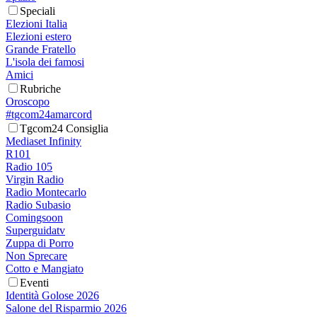
Speciali
Elezioni Italia
Elezioni estero
Grande Fratello
L'isola dei famosi
Amici
Rubriche
Oroscopo
#tgcom24amarcord
Tgcom24 Consiglia
Mediaset Infinity
R101
Radio 105
Virgin Radio
Radio Montecarlo
Radio Subasio
Comingsoon
Superguidatv
Zuppa di Porro
Non Sprecare
Cotto e Mangiato
Eventi
Identità Golose 2026
Salone del Risparmio 2026