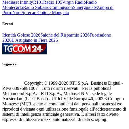
Mediaset Infinity
R101
Radio 105
Virgin Radio
Radio
Montecarlo
Radio Subasio
Comingsoon
Superguidatv
Zuppa di
Porro
Non Sprecare
Cotto e Mangiato
Eventi
Identità Golose 2026
Salone del Risparmio 2026
Fuorisalone
2026
L'Artigiano in Fiera 2025
Seguici su
Copyright © 1999-
2026
RTI S.p.A. Business Digital -
P.Iva 03976881007 - Tutti i diritti riservati - Per la pubblicità
Mediamond S.p.A. - RTI S.p.A., Mediaset N.V., sede legale
Amsterdam (Paesi Bassi) - Uffici Viale Europa 46, 20093 Cologno
Monzese (MI)
Rispetto ai contenuti e ai dati personali trasmessi e/o
riprodotti è vietata ogni utilizzazione funzionale all’addestramento di
sistemi di intelligenza artificiale generativa. È altresì fatto divieto
espresso di utilizzare mezzi automatizzati di data scraping.