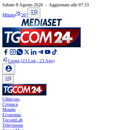
Sabato 8 Agosto 2026
-
Aggiornato alle
07:33
Milano
26°
Leone
(23 Lug - 23 Ago)
Ultim'ora
Cronaca
Mondo
Economia
TgcomLab
Televisione