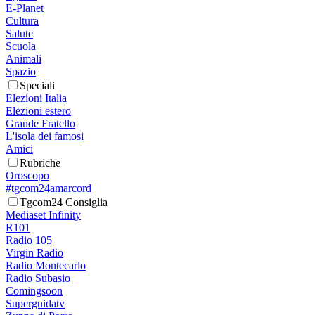
E-Planet
Cultura
Salute
Scuola
Animali
Spazio
Speciali
Elezioni Italia
Elezioni estero
Grande Fratello
L'isola dei famosi
Amici
Rubriche
Oroscopo
#tgcom24amarcord
Tgcom24 Consiglia
Mediaset Infinity
R101
Radio 105
Virgin Radio
Radio Montecarlo
Radio Subasio
Comingsoon
Superguidatv