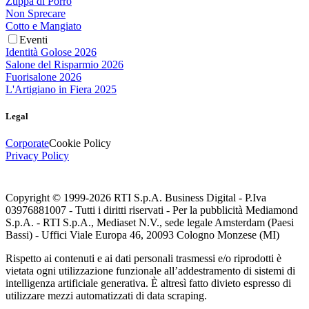
Zuppa di Porro
Non Sprecare
Cotto e Mangiato
Eventi
Identità Golose 2026
Salone del Risparmio 2026
Fuorisalone 2026
L'Artigiano in Fiera 2025
Legal
Corporate
Cookie Policy
Privacy Policy
Copyright © 1999-
2026
RTI S.p.A. Business Digital - P.Iva
03976881007 - Tutti i diritti riservati - Per la pubblicità Mediamond
S.p.A. - RTI S.p.A., Mediaset N.V., sede legale Amsterdam (Paesi
Bassi) - Uffici Viale Europa 46, 20093 Cologno Monzese (MI)
Rispetto ai contenuti e ai dati personali trasmessi e/o riprodotti è
vietata ogni utilizzazione funzionale all’addestramento di sistemi di
intelligenza artificiale generativa. È altresì fatto divieto espresso di
utilizzare mezzi automatizzati di data scraping.