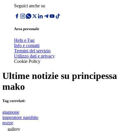
Seguici anche su
Area personale
Help e Faq
Info e contatti
Termini del servizio
Utilizzo dati e privacy
Cookie Policy
Ultime notizie su
principessa
mako
Tag correlati:
giappone
imperatore naruhito
nozze
gallery