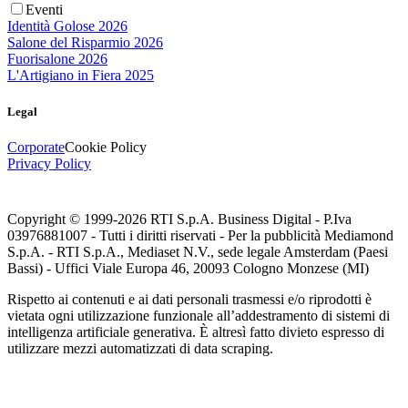
Eventi
Identità Golose 2026
Salone del Risparmio 2026
Fuorisalone 2026
L'Artigiano in Fiera 2025
Legal
Corporate
Cookie Policy
Privacy Policy
Copyright © 1999-
2026
RTI S.p.A. Business Digital - P.Iva
03976881007 - Tutti i diritti riservati - Per la pubblicità Mediamond
S.p.A. - RTI S.p.A., Mediaset N.V., sede legale Amsterdam (Paesi
Bassi) - Uffici Viale Europa 46, 20093 Cologno Monzese (MI)
Rispetto ai contenuti e ai dati personali trasmessi e/o riprodotti è
vietata ogni utilizzazione funzionale all’addestramento di sistemi di
intelligenza artificiale generativa. È altresì fatto divieto espresso di
utilizzare mezzi automatizzati di data scraping.