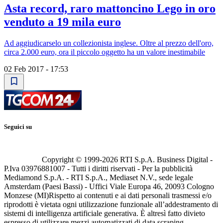
Asta record, raro mattoncino Lego in oro
venduto a 19 mila euro
Ad aggiudicarselo un collezionista inglese. Oltre al prezzo dell'oro,
circa 2.000 euro, ora il piccolo oggetto ha un valore inestimabile
02 Feb 2017 - 17:53
Seguici su
Copyright © 1999-
2026
RTI S.p.A. Business Digital -
P.Iva 03976881007 - Tutti i diritti riservati - Per la pubblicità
Mediamond S.p.A. - RTI S.p.A., Mediaset N.V., sede legale
Amsterdam (Paesi Bassi) - Uffici Viale Europa 46, 20093 Cologno
Monzese (MI)
Rispetto ai contenuti e ai dati personali trasmessi e/o
riprodotti è vietata ogni utilizzazione funzionale all’addestramento di
sistemi di intelligenza artificiale generativa. È altresì fatto divieto
espresso di utilizzare mezzi automatizzati di data scraping.