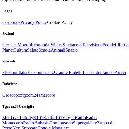
Legal
Corporate
Privacy Policy
Cookie Policy
Sezioni
Cronaca
Mondo
Economia
Politica
Spettacolo
Televisione
People
Lifestyl
Planet
Cultura
Salute
Scuola
Animali
Spazio
Speciali
Elezioni Italia
Elezioni estero
Grande Fratello
L'isola dei famosi
Amici
Rubriche
Oroscopo
#tgcom24amarcord
Tgcom24 Consiglia
Mediaset Infinity
R101
Radio 105
Virgin Radio
Radio
Montecarlo
Radio Subasio
Comingsoon
Superguidatv
Zuppa di
Porro
Non Sprecare
Cotto e Mangiato