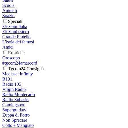
Salute
Scuola
Animali
Spazio
Speciali
Elezioni Italia
Elezioni estero
Grande Fratello
L'isola dei famosi
Amici
Rubriche
Oroscopo
#tgcom24amarcord
Tgcom24 Consiglia
Mediaset Infinity
R101
Radio 105
Virgin Radio
Radio Montecarlo
Radio Subasio
Comingsoon
Superguidatv
Zuppa di Porro
Non Sprecare
Cotto e Mangiato