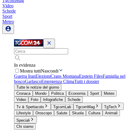
TgcomMag
Video
Schede
Sport
Meteo
In evidenza
Mostra tutti
Nascondi
Guerra Iran
Elezioni
Crans Montana
Epstein Files
Famiglia nel
bosco
Garlasco
Emergenza Clima
Tutti i dossier
Tutte le notizie del giorno
Cronaca
Mondo
Politica
Economia
Sport
Meteo
Video
Foto
Infografiche
Schede
Tv & Spettacolo
TgcomLab
TgcomMag
TgTech
Lifestyle
Oroscopo
Salute
Skuola
Cultura
Animali
Speciali
Chi siamo