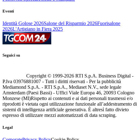
Eventi
Identità Golose 2026
Salone del Risparmio 2026
Fuorisalone
2026
L'Artigiano in Fiera 2025
Seguici su
Copyright © 1999-
2026
RTI S.p.A. Business Digital -
P.Iva 03976881007 - Tutti i diritti riservati - Per la pubblicità
Mediamond S.p.A. - RTI S.p.A., Mediaset N.V., sede legale
Amsterdam (Paesi Bassi) - Uffici Viale Europa 46, 20093 Cologno
Monzese (MI)
Rispetto ai contenuti e ai dati personali trasmessi e/o
riprodotti è vietata ogni utilizzazione funzionale all’addestramento di
sistemi di intelligenza artificiale generativa. È altresì fatto divieto
espresso di utilizzare mezzi automatizzati di data scraping.
Legal
Corporate
Privacy Policy
Cookie Policy