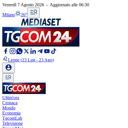
Venerdì 7 Agosto 2026
-
Aggiornato alle
06:30
Milano
26°
Leone
(23 Lug - 23 Ago)
Ultim'ora
Cronaca
Mondo
Economia
TgcomLab
Televisione