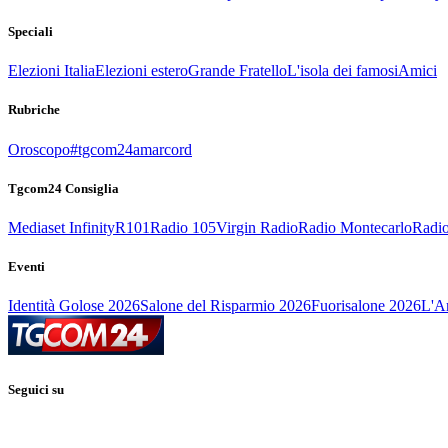
Speciali
Elezioni Italia
Elezioni estero
Grande Fratello
L'isola dei famosi
Amici
Rubriche
Oroscopo
#tgcom24amarcord
Tgcom24 Consiglia
Mediaset Infinity
R101
Radio 105
Virgin Radio
Radio Montecarlo
Radio
Eventi
Identità Golose 2026
Salone del Risparmio 2026
Fuorisalone 2026
L'Ar
Seguici su