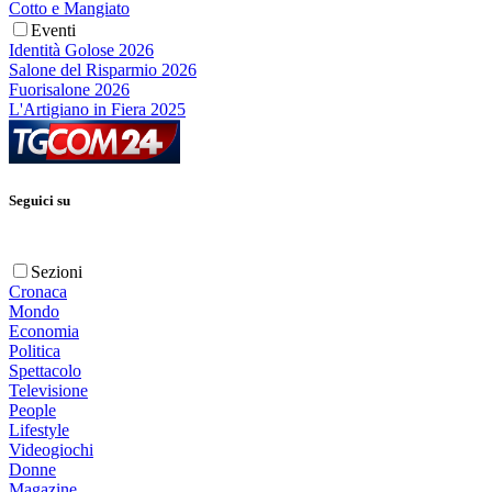
Cotto e Mangiato
Eventi
Identità Golose 2026
Salone del Risparmio 2026
Fuorisalone 2026
L'Artigiano in Fiera 2025
Seguici su
Sezioni
Cronaca
Mondo
Economia
Politica
Spettacolo
Televisione
People
Lifestyle
Videogiochi
Donne
Magazine