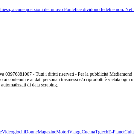
hiesa, alcune posizioni del nuovo Pontefice dividono fedeli e non. Nel 
va 03976881007 - Tutti i diritti riservati - Per la pubblicità Mediamon
o ai contenuti e ai dati personali trasmessi e/o riprodotti è vietata ogni 
zi automatizzati di data scraping.
e
Videogiochi
Donne
Magazine
Motori
Viaggi
Cucina
Tgtech
E-Planet
Cult