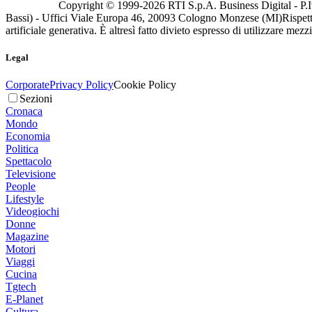
Copyright © 1999-
2026
RTI S.p.A. Business Digital - P.I
Bassi) - Uffici Viale Europa 46, 20093 Cologno Monzese (MI)
Rispett
artificiale generativa. È altresì fatto divieto espresso di utilizzare mez
Legal
Corporate
Privacy Policy
Cookie Policy
Sezioni
Cronaca
Mondo
Economia
Politica
Spettacolo
Televisione
People
Lifestyle
Videogiochi
Donne
Magazine
Motori
Viaggi
Cucina
Tgtech
E-Planet
Cultura