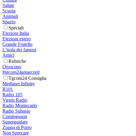
Salute
Scuola
Animali
Spazio
Speciali
Elezioni Italia
Elezioni estero
Grande Fratello
L'isola dei famosi
Amici
Rubriche
Oroscopo
#tgcom24amarcord
Tgcom24 Consiglia
Mediaset Infinity
R101
Radio 105
Virgin Radio
Radio Montecarlo
Radio Subasio
Comingsoon
Superguidatv
Zuppa di Porro
Non Sprecare