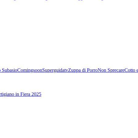
 Subasio
Comingsoon
Superguidatv
Zuppa di Porro
Non Sprecare
Cotto 
tigiano in Fiera 2025