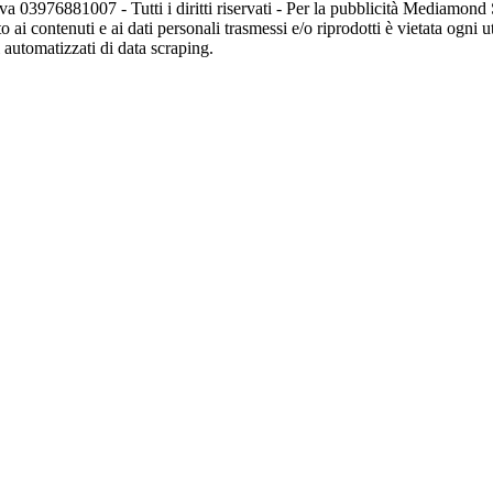
va 03976881007 - Tutti i diritti riservati - Per la pubblicità Mediamon
o ai contenuti e ai dati personali trasmessi e/o riprodotti è vietata ogni 
zi automatizzati di data scraping.