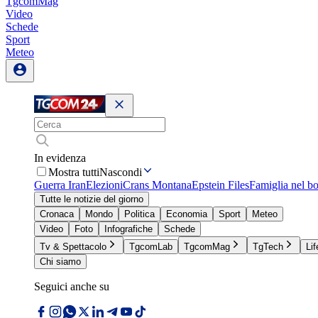
TgcomMag
Video
Schede
Sport
Meteo
In evidenza
Mostra tutti
Nascondi
Guerra Iran
Elezioni
Crans Montana
Epstein Files
Famiglia nel b
Tutte le notizie del giorno
Cronaca
Mondo
Politica
Economia
Sport
Meteo
Video
Foto
Infografiche
Schede
Tv & Spettacolo
TgcomLab
TgcomMag
TgTech
Lif
Chi siamo
Seguici anche su