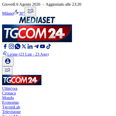
Giovedì 6 Agosto 2026
-
Aggiornato alle
23:20
Milano
30°
Leone
(23 Lug - 23 Ago)
Ultim'ora
Cronaca
Mondo
Economia
TgcomLab
Televisione