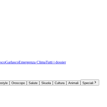
osco
Garlasco
Emergenza Clima
Tutti i dossier
estyle
Oroscopo
Salute
Skuola
Cultura
Animali
Speciali