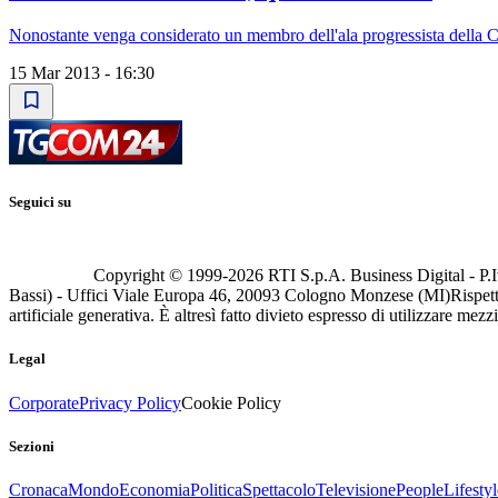
Nonostante venga considerato un membro dell'ala progressista della C
15 Mar 2013 - 16:30
Seguici su
Copyright © 1999-
2026
RTI S.p.A. Business Digital - P.I
Bassi) - Uffici Viale Europa 46, 20093 Cologno Monzese (MI)
Rispett
artificiale generativa. È altresì fatto divieto espresso di utilizzare mez
Legal
Corporate
Privacy Policy
Cookie Policy
Sezioni
Cronaca
Mondo
Economia
Politica
Spettacolo
Televisione
People
Lifestyl