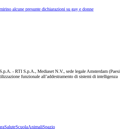
mirino alcune presunte dichiarazioni su gay e donne
d S.p.A. - RTI S.p.A., Mediaset N.V., sede legale Amsterdam (Paesi
utilizzazione funzionale all’addestramento di sistemi di intelligenza
ura
Salute
Scuola
Animali
Spazio