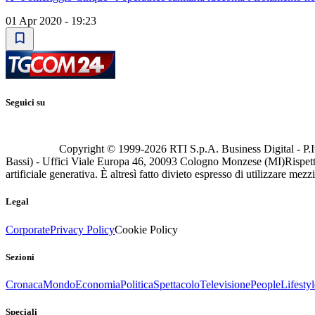
01 Apr 2020 - 19:23
Seguici su
Copyright © 1999-
2026
RTI S.p.A. Business Digital - P.I
Bassi) - Uffici Viale Europa 46, 20093 Cologno Monzese (MI)
Rispett
artificiale generativa. È altresì fatto divieto espresso di utilizzare mez
Legal
Corporate
Privacy Policy
Cookie Policy
Sezioni
Cronaca
Mondo
Economia
Politica
Spettacolo
Televisione
People
Lifestyl
Speciali