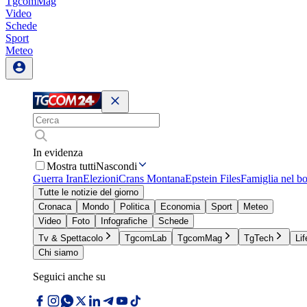
TgcomMag
Video
Schede
Sport
Meteo
In evidenza
Mostra tutti
Nascondi
Guerra Iran
Elezioni
Crans Montana
Epstein Files
Famiglia nel b
Tutte le notizie del giorno
Cronaca
Mondo
Politica
Economia
Sport
Meteo
Video
Foto
Infografiche
Schede
Tv & Spettacolo
TgcomLab
TgcomMag
TgTech
Lif
Chi siamo
Seguici anche su