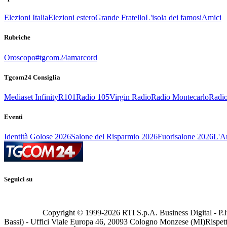
Elezioni Italia
Elezioni estero
Grande Fratello
L'isola dei famosi
Amici
Rubriche
Oroscopo
#tgcom24amarcord
Tgcom24 Consiglia
Mediaset Infinity
R101
Radio 105
Virgin Radio
Radio Montecarlo
Radio
Eventi
Identità Golose 2026
Salone del Risparmio 2026
Fuorisalone 2026
L'Ar
Seguici su
Copyright © 1999-
2026
RTI S.p.A. Business Digital - P.I
Bassi) - Uffici Viale Europa 46, 20093 Cologno Monzese (MI)
Rispett