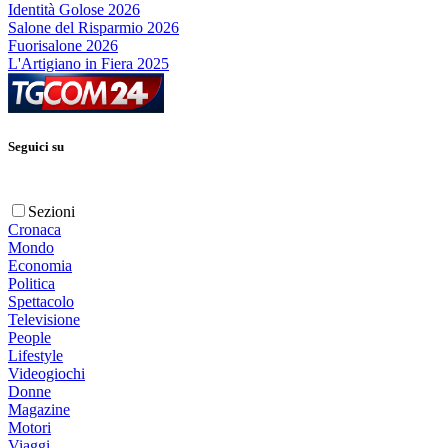
Identità Golose 2026
Salone del Risparmio 2026
Fuorisalone 2026
L'Artigiano in Fiera 2025
Seguici su
Sezioni
Cronaca
Mondo
Economia
Politica
Spettacolo
Televisione
People
Lifestyle
Videogiochi
Donne
Magazine
Motori
Viaggi