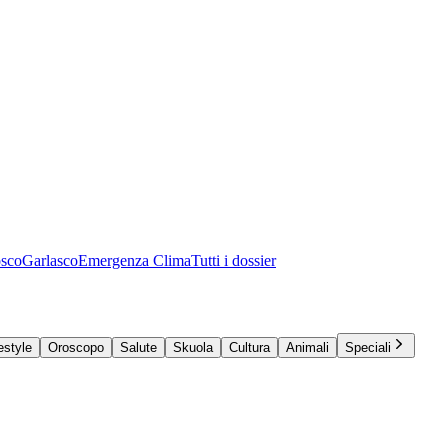
osco
Garlasco
Emergenza Clima
Tutti i dossier
estyle
Oroscopo
Salute
Skuola
Cultura
Animali
Speciali