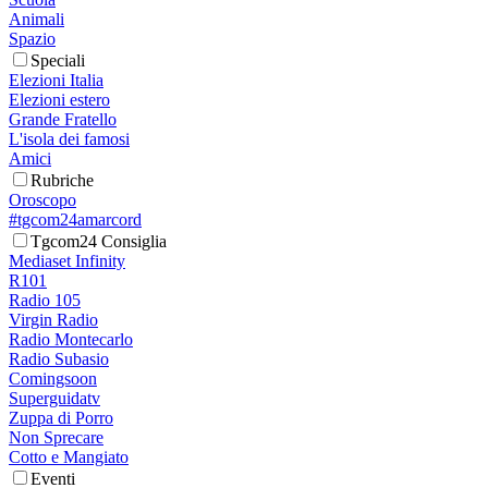
Animali
Spazio
Speciali
Elezioni Italia
Elezioni estero
Grande Fratello
L'isola dei famosi
Amici
Rubriche
Oroscopo
#tgcom24amarcord
Tgcom24 Consiglia
Mediaset Infinity
R101
Radio 105
Virgin Radio
Radio Montecarlo
Radio Subasio
Comingsoon
Superguidatv
Zuppa di Porro
Non Sprecare
Cotto e Mangiato
Eventi