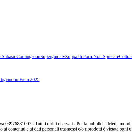
 Subasio
Comingsoon
Superguidatv
Zuppa di Porro
Non Sprecare
Cotto 
tigiano in Fiera 2025
va 03976881007 - Tutti i diritti riservati - Per la pubblicità Mediamon
o ai contenuti e ai dati personali trasmessi e/o riprodotti è vietata ogni 