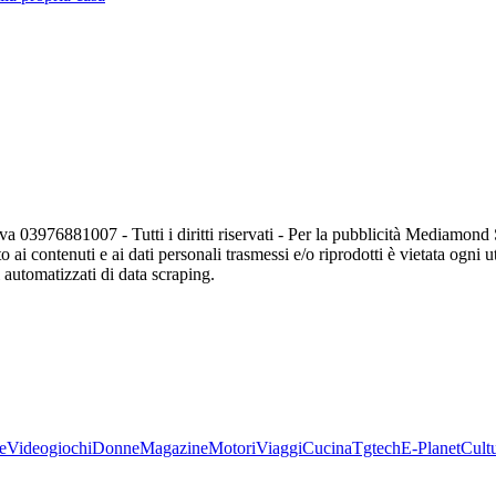
va 03976881007 - Tutti i diritti riservati - Per la pubblicità Mediamon
o ai contenuti e ai dati personali trasmessi e/o riprodotti è vietata ogni 
zi automatizzati di data scraping.
e
Videogiochi
Donne
Magazine
Motori
Viaggi
Cucina
Tgtech
E-Planet
Cult