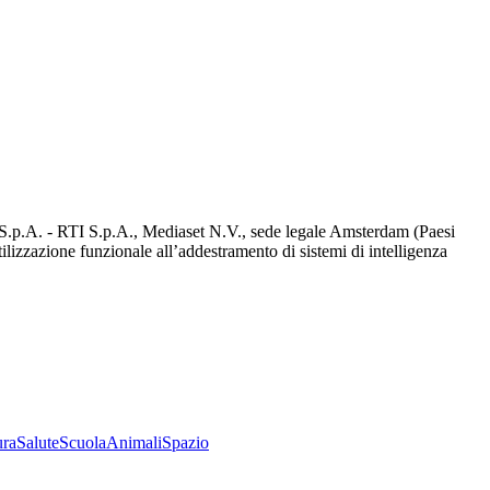
d S.p.A. - RTI S.p.A., Mediaset N.V., sede legale Amsterdam (Paesi
utilizzazione funzionale all’addestramento di sistemi di intelligenza
ura
Salute
Scuola
Animali
Spazio