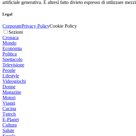
artificiale generativa. È altresì fatto divieto espresso di utilizzare mez
Legal
Corporate
Privacy Policy
Cookie Policy
Sezioni
Cronaca
Mondo
Economia
Politica
Spettacolo
Televisione
People
Lifestyle
Videogiochi
Donne
Magazine
Motori
Viaggi
Cucina
Tgtech
E-Planet
Cultura
Salute
Scuola