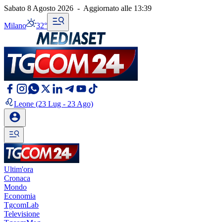
Sabato 8 Agosto 2026
-
Aggiornato alle
13:39
Milano
32°
Leone
(23 Lug - 23 Ago)
Ultim'ora
Cronaca
Mondo
Economia
TgcomLab
Televisione