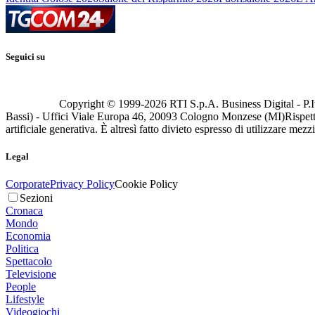
Seguici su
Copyright © 1999-
2026
RTI S.p.A. Business Digital - P.I
Bassi) - Uffici Viale Europa 46, 20093 Cologno Monzese (MI)
Rispett
artificiale generativa. È altresì fatto divieto espresso di utilizzare mez
Legal
Corporate
Privacy Policy
Cookie Policy
Sezioni
Cronaca
Mondo
Economia
Politica
Spettacolo
Televisione
People
Lifestyle
Videogiochi