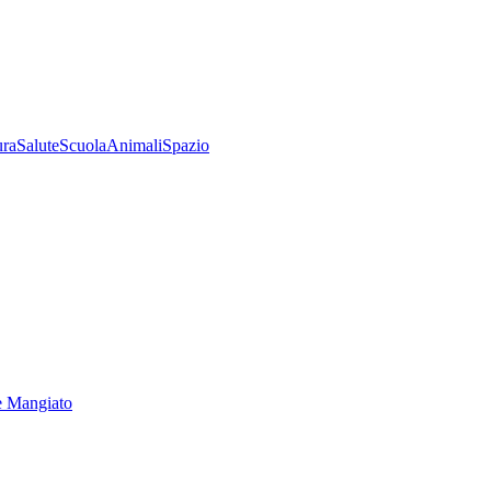
ura
Salute
Scuola
Animali
Spazio
e Mangiato