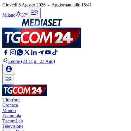
Giovedì 6 Agosto 2026
-
Aggiornato alle
15:41
Milano
37°
Leone
(23 Lug - 23 Ago)
Ultim'ora
Cronaca
Mondo
Economia
TgcomLab
Televisione