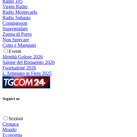
Radio 105
Virgin Radio
Radio Montecarlo
Radio Subasio
Comingsoon
Superguidatv
Zuppa di Porro
Non Sprecare
Cotto e Mangiato
Eventi
Identità Golose 2026
Salone del Risparmio 2026
Fuorisalone 2026
L'Artigiano in Fiera 2025
Seguici su
Sezioni
Cronaca
Mondo
Economia