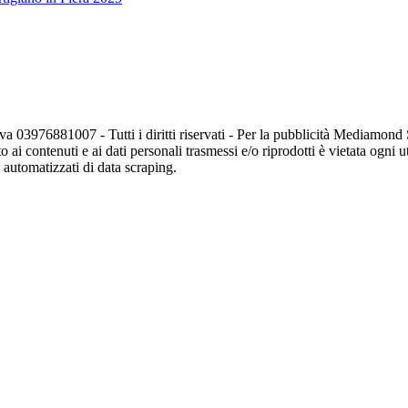
va 03976881007 - Tutti i diritti riservati - Per la pubblicità Mediamon
o ai contenuti e ai dati personali trasmessi e/o riprodotti è vietata ogni 
zi automatizzati di data scraping.