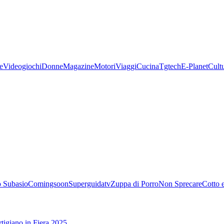
e
Videogiochi
Donne
Magazine
Motori
Viaggi
Cucina
Tgtech
E-Planet
Cult
 Subasio
Comingsoon
Superguidatv
Zuppa di Porro
Non Sprecare
Cotto 
tigiano in Fiera 2025