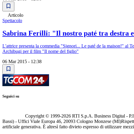
Articolo
Spettacolo
Sabrina Ferilli: "Il nostro paté tra destra e
L'attrice presenta la commedia "Signori... Le paté de la maison!" al T
Archibugi per il film "Il nome del figlio"
06 Mar 2015 - 12:38
Seguici su
Copyright © 1999-
2026
RTI S.p.A. Business Digital - P.I
Bassi) - Uffici Viale Europa 46, 20093 Cologno Monzese (MI)
Rispett
artificiale generativa. È altresì fatto divieto espresso di utilizzare mez