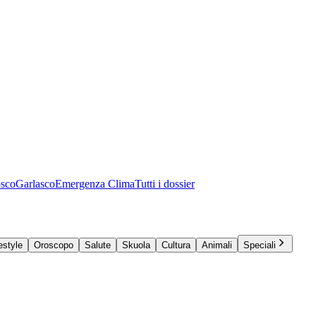
osco
Garlasco
Emergenza Clima
Tutti i dossier
estyle
Oroscopo
Salute
Skuola
Cultura
Animali
Speciali