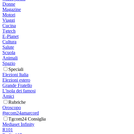
Donne
Magazine
Motori
Viaggi
Cucina
Tgtech
E-Planet
Cultura
Salute
Scuola
Animali
Spazio
Speciali
Elezioni Italia
Elezioni estero
Grande Fratello
L'isola dei famosi
Amici
Rubriche
Oroscopo
#tgcom24amarcord
Tgcom24 Consiglia
Mediaset Infinity
R101