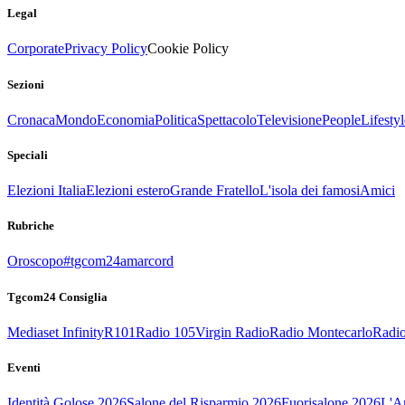
Legal
Corporate
Privacy Policy
Cookie Policy
Sezioni
Cronaca
Mondo
Economia
Politica
Spettacolo
Televisione
People
Lifestyl
Speciali
Elezioni Italia
Elezioni estero
Grande Fratello
L'isola dei famosi
Amici
Rubriche
Oroscopo
#tgcom24amarcord
Tgcom24 Consiglia
Mediaset Infinity
R101
Radio 105
Virgin Radio
Radio Montecarlo
Radio
Eventi
Identità Golose 2026
Salone del Risparmio 2026
Fuorisalone 2026
L'Ar