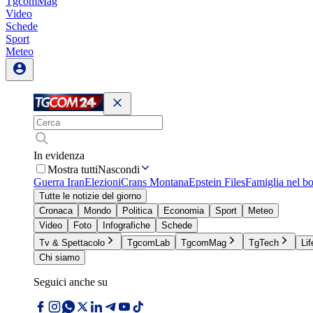
TgcomMag
Video
Schede
Sport
Meteo
In evidenza
Mostra tutti
Nascondi
Guerra Iran
Elezioni
Crans Montana
Epstein Files
Famiglia nel b
Tutte le notizie del giorno
Cronaca
Mondo
Politica
Economia
Sport
Meteo
Video
Foto
Infografiche
Schede
Tv & Spettacolo
TgcomLab
TgcomMag
TgTech
Lif
Chi siamo
Seguici anche su