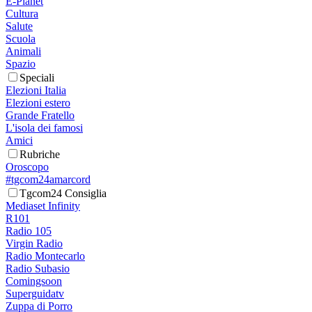
E-Planet
Cultura
Salute
Scuola
Animali
Spazio
Speciali
Elezioni Italia
Elezioni estero
Grande Fratello
L'isola dei famosi
Amici
Rubriche
Oroscopo
#tgcom24amarcord
Tgcom24 Consiglia
Mediaset Infinity
R101
Radio 105
Virgin Radio
Radio Montecarlo
Radio Subasio
Comingsoon
Superguidatv
Zuppa di Porro