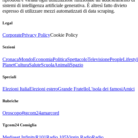
sistemi di intelligenza artificiale generativa. È altresì fatto divieto
espresso di utilizzare mezzi automatizzati di data scraping.
Legal
Corporate
Privacy Policy
Cookie Policy
Sezioni
Cronaca
Mondo
Economia
Politica
Spettacolo
Televisione
People
Lifestyl
Planet
Cultura
Salute
Scuola
Animali
Spazio
Speciali
Elezioni Italia
Elezioni estero
Grande Fratello
L'isola dei famosi
Amici
Rubriche
Oroscopo
#tgcom24amarcord
Tgcom24 Consiglia
Mediaset Infinity
R101
Radio 105
Virgin Radio
Radio