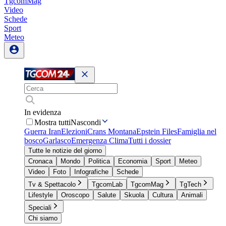
TgcomMag
Video
Schede
Sport
Meteo
In evidenza
Mostra tutti
Nascondi
Guerra Iran
Elezioni
Crans Montana
Epstein Files
Famiglia nel
bosco
Garlasco
Emergenza Clima
Tutti i dossier
Tutte le notizie del giorno
Cronaca
Mondo
Politica
Economia
Sport
Meteo
Video
Foto
Infografiche
Schede
Tv & Spettacolo
TgcomLab
TgcomMag
TgTech
Lifestyle
Oroscopo
Salute
Skuola
Cultura
Animali
Speciali
Chi siamo