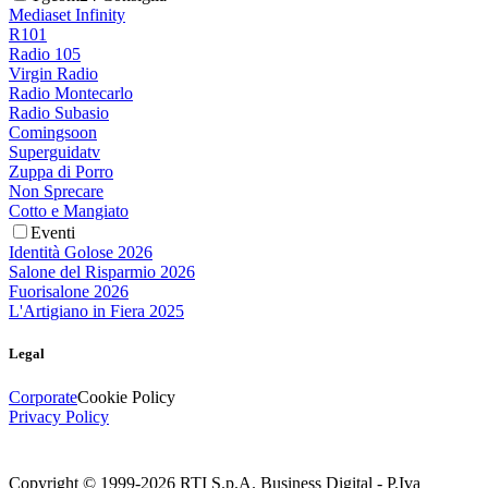
Mediaset Infinity
R101
Radio 105
Virgin Radio
Radio Montecarlo
Radio Subasio
Comingsoon
Superguidatv
Zuppa di Porro
Non Sprecare
Cotto e Mangiato
Eventi
Identità Golose 2026
Salone del Risparmio 2026
Fuorisalone 2026
L'Artigiano in Fiera 2025
Legal
Corporate
Cookie Policy
Privacy Policy
Copyright © 1999-
2026
RTI S.p.A. Business Digital - P.Iva