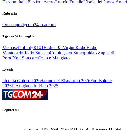
Elezioni Italia
Elezioni estero
Grande Fratello
L'isola dei famosi
Amici
Rubriche
Oroscopo
#tgcom24amarcord
Tgcom24 Consiglia
Mediaset Infinity
R101
Radio 105
Virgin Radio
Radio
Montecarlo
Radio Subasio
Comingsoon
Superguidatv
Zuppa di
Porro
Non Sprecare
Cotto e Mangiato
Eventi
Identità Golose 2026
Salone del Risparmio 2026
Fuorisalone
2026
L'Artigiano in Fiera 2025
Seguici su
Copyright © 1999-
2026
RTI S.p.A. Business Digital -