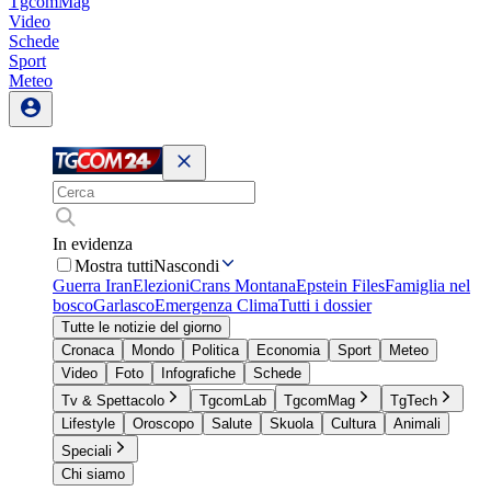
TgcomMag
Video
Schede
Sport
Meteo
In evidenza
Mostra tutti
Nascondi
Guerra Iran
Elezioni
Crans Montana
Epstein Files
Famiglia nel
bosco
Garlasco
Emergenza Clima
Tutti i dossier
Tutte le notizie del giorno
Cronaca
Mondo
Politica
Economia
Sport
Meteo
Video
Foto
Infografiche
Schede
Tv & Spettacolo
TgcomLab
TgcomMag
TgTech
Lifestyle
Oroscopo
Salute
Skuola
Cultura
Animali
Speciali
Chi siamo