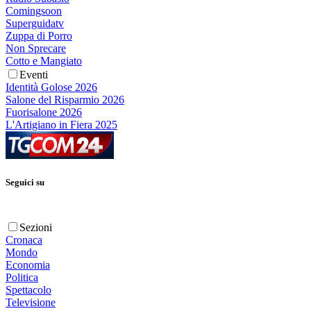
Comingsoon
Superguidatv
Zuppa di Porro
Non Sprecare
Cotto e Mangiato
Eventi
Identità Golose 2026
Salone del Risparmio 2026
Fuorisalone 2026
L'Artigiano in Fiera 2025
Seguici su
Sezioni
Cronaca
Mondo
Economia
Politica
Spettacolo
Televisione