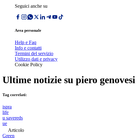
Seguici anche su
Area personale
Help e Faq
Info e contatti
Termini del servizio
Utilizzo dati e privacy
Cookie Policy
Ultime notizie su
piero genovesi
Tag correlati:
ispra
life
u savereds
ue
Articolo
Green