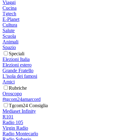
Viaggi
Cucina
Tgtech
E-Planet
Cultura
Salute
Scuola
Animali
Spazio
Speciali
Elezioni Italia
Elezioni estero
Grande Fratello
L'isola dei famosi
Amici
Rubriche
Oroscopo
#tgcom24amarcord
Tgcom24 Consiglia
Mediaset Infinity
R101
Radio 105
Virgin Radio
Radio Montecarlo
Radio Subasio