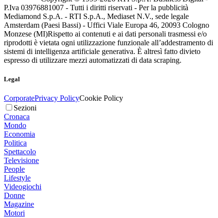
P.Iva 03976881007 - Tutti i diritti riservati - Per la pubblicità
Mediamond S.p.A. - RTI S.p.A., Mediaset N.V., sede legale
Amsterdam (Paesi Bassi) - Uffici Viale Europa 46, 20093 Cologno
Monzese (MI)
Rispetto ai contenuti e ai dati personali trasmessi e/o
riprodotti è vietata ogni utilizzazione funzionale all’addestramento di
sistemi di intelligenza artificiale generativa. È altresì fatto divieto
espresso di utilizzare mezzi automatizzati di data scraping.
Legal
Corporate
Privacy Policy
Cookie Policy
Sezioni
Cronaca
Mondo
Economia
Politica
Spettacolo
Televisione
People
Lifestyle
Videogiochi
Donne
Magazine
Motori