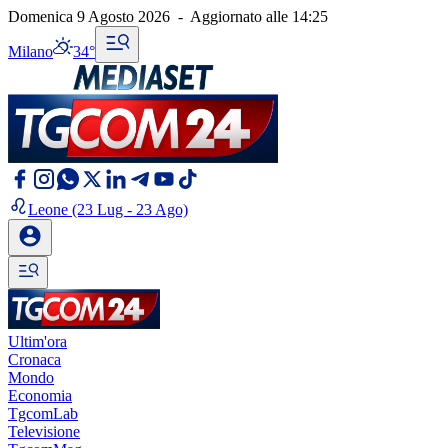
Domenica 9 Agosto 2026
-
Aggiornato alle
14:25
Milano
34°
Leone
(23 Lug - 23 Ago)
Ultim'ora
Cronaca
Mondo
Economia
TgcomLab
Televisione