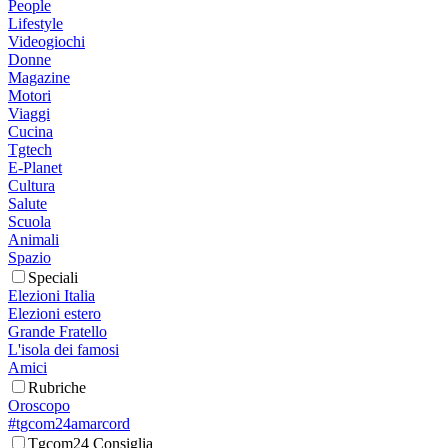
People
Lifestyle
Videogiochi
Donne
Magazine
Motori
Viaggi
Cucina
Tgtech
E-Planet
Cultura
Salute
Scuola
Animali
Spazio
Speciali
Elezioni Italia
Elezioni estero
Grande Fratello
L'isola dei famosi
Amici
Rubriche
Oroscopo
#tgcom24amarcord
Tgcom24 Consiglia