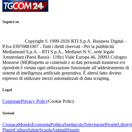
Seguici su
Copyright © 1999-
2026
RTI S.p.A. Business Digital -
P.Iva 03976881007 - Tutti i diritti riservati - Per la pubblicità
Mediamond S.p.A. - RTI S.p.A., Mediaset N.V., sede legale
Amsterdam (Paesi Bassi) - Uffici Viale Europa 46, 20093 Cologno
Monzese (MI)
Rispetto ai contenuti e ai dati personali trasmessi e/o
riprodotti è vietata ogni utilizzazione funzionale all’addestramento di
sistemi di intelligenza artificiale generativa. È altresì fatto divieto
espresso di utilizzare mezzi automatizzati di data scraping.
Legal
Corporate
Privacy Policy
Cookie Policy
Sezioni
Cronaca
Mondo
Economia
Politica
Spettacolo
Televisione
People
Lifestyl
Planet
Cultura
Salute
Scuola
Animali
Spazio