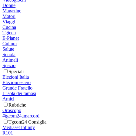
Donne
Magazine
Motori
Viaggi
Cucina
Tgtech
E-Planet
Cultura
Salute
Scuola
Animali
Spazio
Speciali
Elezioni Italia
Elezioni estero
Grande Fratello
L'isola dei famosi
Amici
Rubriche
Oroscopo
#tgcom24amarcord
Tgcom24 Consiglia
Mediaset Infinity
R101