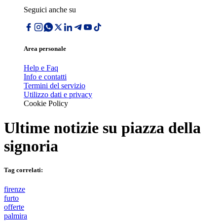
Seguici anche su
Area personale
Help e Faq
Info e contatti
Termini del servizio
Utilizzo dati e privacy
Cookie Policy
Ultime notizie su
piazza della
signoria
Tag correlati:
firenze
furto
offerte
palmira