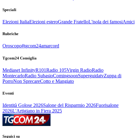
Speciali
Elezioni Italia
Elezioni estero
Grande Fratello
L'isola dei famosi
Amici
Rubriche
Oroscopo
#tgcom24amarcord
Tgcom24 Consiglia
Mediaset Infinity
R101
Radio 105
Virgin Radio
Radio
Montecarlo
Radio Subasio
Comingsoon
Superguidatv
Zuppa di
Porro
Non Sprecare
Cotto e Mangiato
Eventi
Identità Golose 2026
Salone del Risparmio 2026
Fuorisalone
2026
L'Artigiano in Fiera 2025
Seguici su