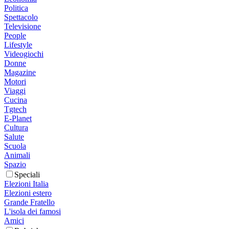
Politica
Spettacolo
Televisione
People
Lifestyle
Videogiochi
Donne
Magazine
Motori
Viaggi
Cucina
Tgtech
E-Planet
Cultura
Salute
Scuola
Animali
Spazio
Speciali
Elezioni Italia
Elezioni estero
Grande Fratello
L'isola dei famosi
Amici