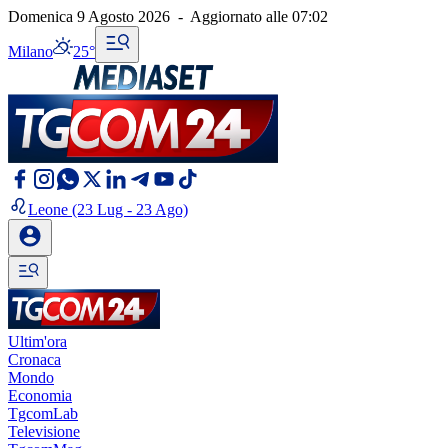
Domenica 9 Agosto 2026
-
Aggiornato alle
07:02
Milano
25°
Leone
(23 Lug - 23 Ago)
Ultim'ora
Cronaca
Mondo
Economia
TgcomLab
Televisione