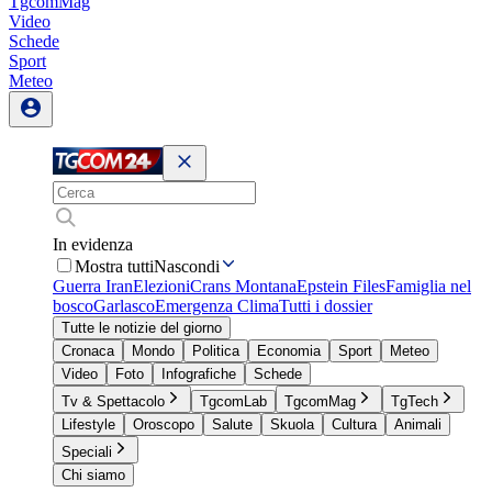
TgcomMag
Video
Schede
Sport
Meteo
In evidenza
Mostra tutti
Nascondi
Guerra Iran
Elezioni
Crans Montana
Epstein Files
Famiglia nel
bosco
Garlasco
Emergenza Clima
Tutti i dossier
Tutte le notizie del giorno
Cronaca
Mondo
Politica
Economia
Sport
Meteo
Video
Foto
Infografiche
Schede
Tv & Spettacolo
TgcomLab
TgcomMag
TgTech
Lifestyle
Oroscopo
Salute
Skuola
Cultura
Animali
Speciali
Chi siamo