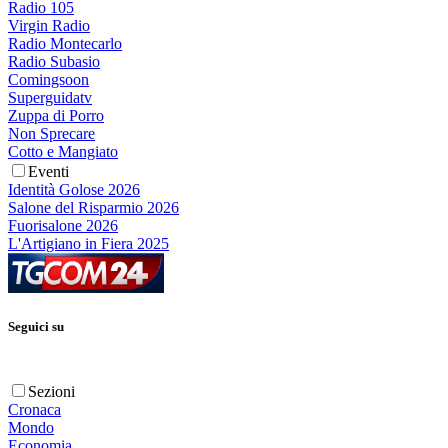
Radio 105
Virgin Radio
Radio Montecarlo
Radio Subasio
Comingsoon
Superguidatv
Zuppa di Porro
Non Sprecare
Cotto e Mangiato
Eventi
Identità Golose 2026
Salone del Risparmio 2026
Fuorisalone 2026
L'Artigiano in Fiera 2025
Seguici su
Sezioni
Cronaca
Mondo
Economia