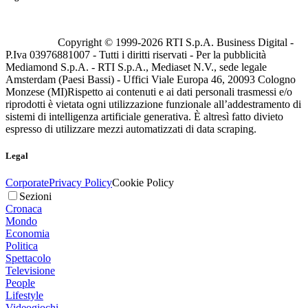
Copyright © 1999-
2026
RTI S.p.A. Business Digital -
P.Iva 03976881007 - Tutti i diritti riservati - Per la pubblicità
Mediamond S.p.A. - RTI S.p.A., Mediaset N.V., sede legale
Amsterdam (Paesi Bassi) - Uffici Viale Europa 46, 20093 Cologno
Monzese (MI)
Rispetto ai contenuti e ai dati personali trasmessi e/o
riprodotti è vietata ogni utilizzazione funzionale all’addestramento di
sistemi di intelligenza artificiale generativa. È altresì fatto divieto
espresso di utilizzare mezzi automatizzati di data scraping.
Legal
Corporate
Privacy Policy
Cookie Policy
Sezioni
Cronaca
Mondo
Economia
Politica
Spettacolo
Televisione
People
Lifestyle
Videogiochi