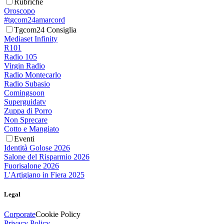
Rubriche
Oroscopo
#tgcom24amarcord
Tgcom24 Consiglia
Mediaset Infinity
R101
Radio 105
Virgin Radio
Radio Montecarlo
Radio Subasio
Comingsoon
Superguidatv
Zuppa di Porro
Non Sprecare
Cotto e Mangiato
Eventi
Identità Golose 2026
Salone del Risparmio 2026
Fuorisalone 2026
L'Artigiano in Fiera 2025
Legal
Corporate
Cookie Policy
Privacy Policy