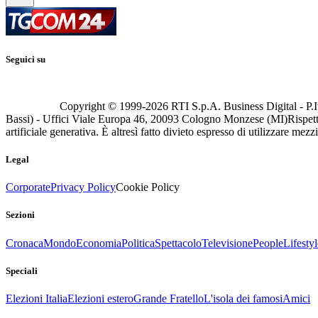
Seguici su
Copyright © 1999-
2026
RTI S.p.A. Business Digital - P.I
Bassi) - Uffici Viale Europa 46, 20093 Cologno Monzese (MI)
Rispett
artificiale generativa. È altresì fatto divieto espresso di utilizzare mez
Legal
Corporate
Privacy Policy
Cookie Policy
Sezioni
Cronaca
Mondo
Economia
Politica
Spettacolo
Televisione
People
Lifestyl
Speciali
Elezioni Italia
Elezioni estero
Grande Fratello
L'isola dei famosi
Amici