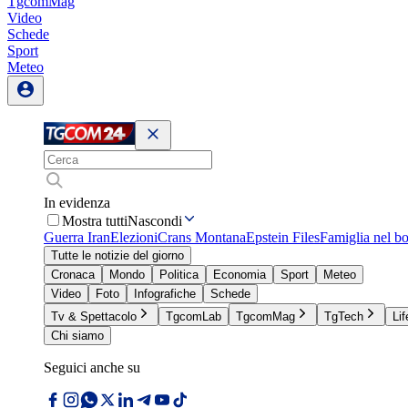
TgcomMag
Video
Schede
Sport
Meteo
In evidenza
Mostra tutti
Nascondi
Guerra Iran
Elezioni
Crans Montana
Epstein Files
Famiglia nel b
Tutte le notizie del giorno
Cronaca
Mondo
Politica
Economia
Sport
Meteo
Video
Foto
Infografiche
Schede
Tv & Spettacolo
TgcomLab
TgcomMag
TgTech
Lif
Chi siamo
Seguici anche su