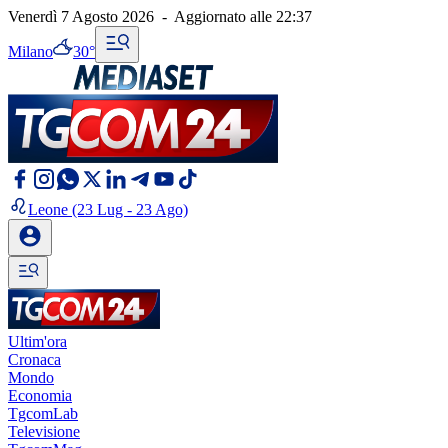
Venerdì 7 Agosto 2026
-
Aggiornato alle
22:37
Milano
30°
Leone
(23 Lug - 23 Ago)
Ultim'ora
Cronaca
Mondo
Economia
TgcomLab
Televisione