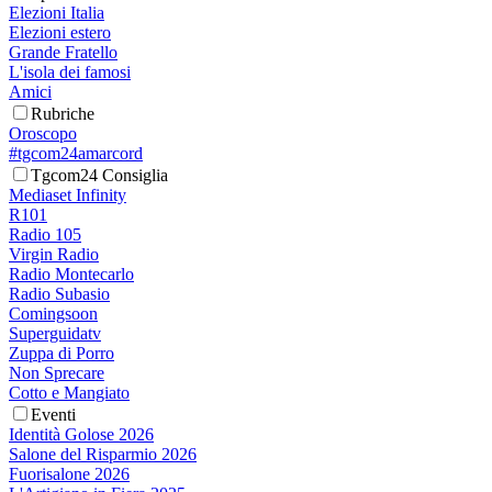
Elezioni Italia
Elezioni estero
Grande Fratello
L'isola dei famosi
Amici
Rubriche
Oroscopo
#tgcom24amarcord
Tgcom24 Consiglia
Mediaset Infinity
R101
Radio 105
Virgin Radio
Radio Montecarlo
Radio Subasio
Comingsoon
Superguidatv
Zuppa di Porro
Non Sprecare
Cotto e Mangiato
Eventi
Identità Golose 2026
Salone del Risparmio 2026
Fuorisalone 2026