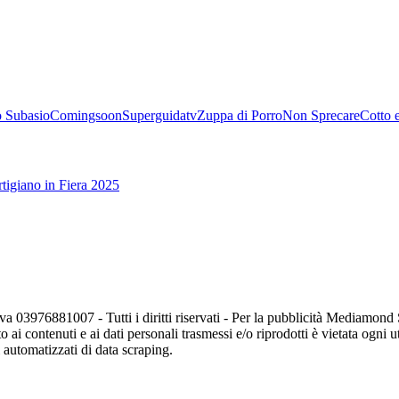
 Subasio
Comingsoon
Superguidatv
Zuppa di Porro
Non Sprecare
Cotto 
tigiano in Fiera 2025
va 03976881007 - Tutti i diritti riservati - Per la pubblicità Mediamon
o ai contenuti e ai dati personali trasmessi e/o riprodotti è vietata ogni 
zi automatizzati di data scraping.