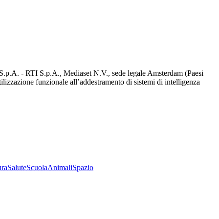
d S.p.A. - RTI S.p.A., Mediaset N.V., sede legale Amsterdam (Paesi
utilizzazione funzionale all’addestramento di sistemi di intelligenza
ura
Salute
Scuola
Animali
Spazio