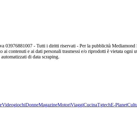
va 03976881007 - Tutti i diritti riservati - Per la pubblicità Mediamon
o ai contenuti e ai dati personali trasmessi e/o riprodotti è vietata ogni 
zi automatizzati di data scraping.
e
Videogiochi
Donne
Magazine
Motori
Viaggi
Cucina
Tgtech
E-Planet
Cult