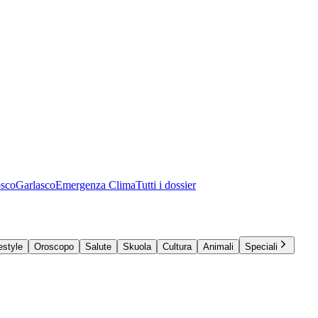
osco
Garlasco
Emergenza Clima
Tutti i dossier
estyle
Oroscopo
Salute
Skuola
Cultura
Animali
Speciali