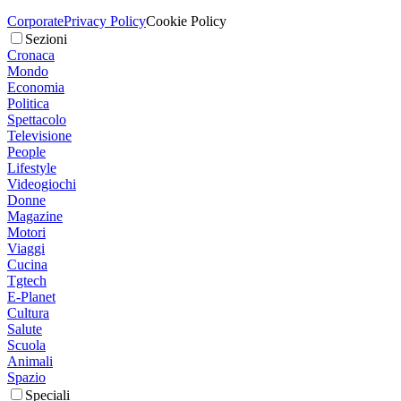
Corporate
Privacy Policy
Cookie Policy
Sezioni
Cronaca
Mondo
Economia
Politica
Spettacolo
Televisione
People
Lifestyle
Videogiochi
Donne
Magazine
Motori
Viaggi
Cucina
Tgtech
E-Planet
Cultura
Salute
Scuola
Animali
Spazio
Speciali