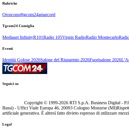
Rubriche
Oroscopo
#tgcom24amarcord
Tgcom24 Consiglia
Mediaset Infinity
R101
Radio 105
Virgin Radio
Radio Montecarlo
Radio
Eventi
Identità Golose 2026
Salone del Risparmio 2026
Fuorisalone 2026
L'Ar
Seguici su
Copyright © 1999-
2026
RTI S.p.A. Business Digital - P.I
Bassi) - Uffici Viale Europa 46, 20093 Cologno Monzese (MI)
Rispett
artificiale generativa. È altresì fatto divieto espresso di utilizzare mez
Legal