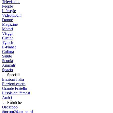
Televisione
People
Lifestyle
Videogiochi
Donne
Magazine
Motori
Viaggi
Cucina
Tgtech
E-Planet
Cultura
Salute
Scuola
Animali
Spazio
Speciali
Elezioni Italia
Elezioni estero
Grande Fratello
L'isola dei famosi
Amici
Rubriche
Oroscopo
#tgcom24amarcord