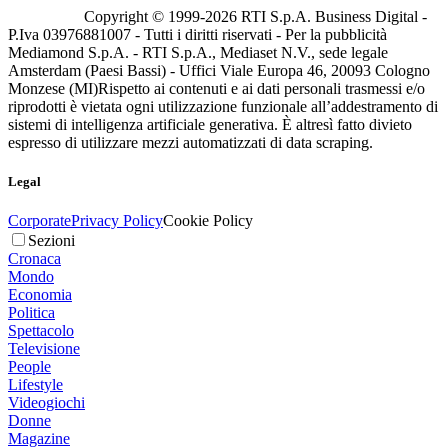
Copyright © 1999-
2026
RTI S.p.A. Business Digital -
P.Iva 03976881007 - Tutti i diritti riservati - Per la pubblicità
Mediamond S.p.A. - RTI S.p.A., Mediaset N.V., sede legale
Amsterdam (Paesi Bassi) - Uffici Viale Europa 46, 20093 Cologno
Monzese (MI)
Rispetto ai contenuti e ai dati personali trasmessi e/o
riprodotti è vietata ogni utilizzazione funzionale all’addestramento di
sistemi di intelligenza artificiale generativa. È altresì fatto divieto
espresso di utilizzare mezzi automatizzati di data scraping.
Legal
Corporate
Privacy Policy
Cookie Policy
Sezioni
Cronaca
Mondo
Economia
Politica
Spettacolo
Televisione
People
Lifestyle
Videogiochi
Donne
Magazine