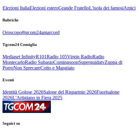
Elezioni Italia
Elezioni estero
Grande Fratello
L'isola dei famosi
Amici
Rubriche
Oroscopo
#tgcom24amarcord
Tgcom24 Consiglia
Mediaset Infinity
R101
Radio 105
Virgin Radio
Radio
Montecarlo
Radio Subasio
Comingsoon
Superguidatv
Zuppa di
Porro
Non Sprecare
Cotto e Mangiato
Eventi
Identità Golose 2026
Salone del Risparmio 2026
Fuorisalone
2026
L'Artigiano in Fiera 2025
Seguici su