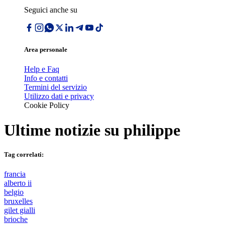
Seguici anche su
Area personale
Help e Faq
Info e contatti
Termini del servizio
Utilizzo dati e privacy
Cookie Policy
Ultime notizie su
philippe
Tag correlati:
francia
alberto ii
belgio
bruxelles
gilet gialli
brioche