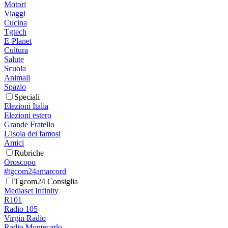
Motori
Viaggi
Cucina
Tgtech
E-Planet
Cultura
Salute
Scuola
Animali
Spazio
Speciali
Elezioni Italia
Elezioni estero
Grande Fratello
L'isola dei famosi
Amici
Rubriche
Oroscopo
#tgcom24amarcord
Tgcom24 Consiglia
Mediaset Infinity
R101
Radio 105
Virgin Radio
Radio Montecarlo