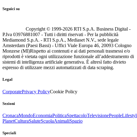
Seguici su
Copyright © 1999-
2026
RTI S.p.A. Business Digital -
P.Iva 03976881007 - Tutti i diritti riservati - Per la pubblicità
Mediamond S.p.A. - RTI S.p.A., Mediaset N.V., sede legale
Amsterdam (Paesi Bassi) - Uffici Viale Europa 46, 20093 Cologno
Monzese (MI)
Rispetto ai contenuti e ai dati personali trasmessi e/o
riprodotti è vietata ogni utilizzazione funzionale all’addestramento di
sistemi di intelligenza artificiale generativa. È altresì fatto divieto
espresso di utilizzare mezzi automatizzati di data scraping.
Legal
Corporate
Privacy Policy
Cookie Policy
Sezioni
Cronaca
Mondo
Economia
Politica
Spettacolo
Televisione
People
Lifestyl
Planet
Cultura
Salute
Scuola
Animali
Spazio
Speciali