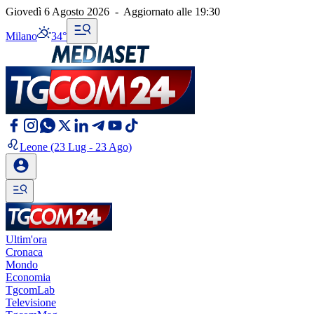
Giovedì 6 Agosto 2026
-
Aggiornato alle
19:30
Milano
34°
Leone
(23 Lug - 23 Ago)
Ultim'ora
Cronaca
Mondo
Economia
TgcomLab
Televisione