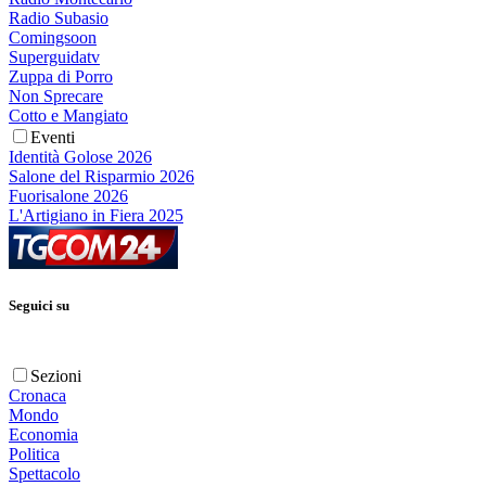
Radio Subasio
Comingsoon
Superguidatv
Zuppa di Porro
Non Sprecare
Cotto e Mangiato
Eventi
Identità Golose 2026
Salone del Risparmio 2026
Fuorisalone 2026
L'Artigiano in Fiera 2025
Seguici su
Sezioni
Cronaca
Mondo
Economia
Politica
Spettacolo