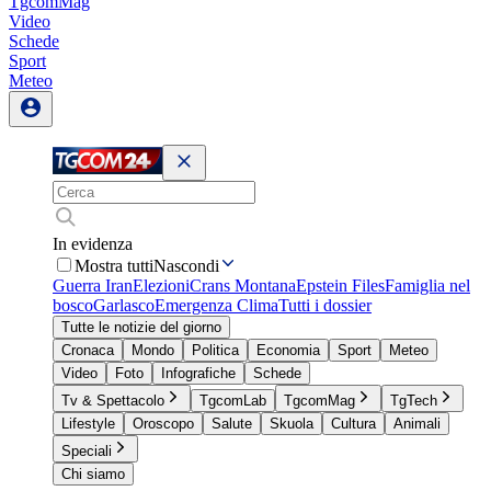
TgcomMag
Video
Schede
Sport
Meteo
In evidenza
Mostra tutti
Nascondi
Guerra Iran
Elezioni
Crans Montana
Epstein Files
Famiglia nel
bosco
Garlasco
Emergenza Clima
Tutti i dossier
Tutte le notizie del giorno
Cronaca
Mondo
Politica
Economia
Sport
Meteo
Video
Foto
Infografiche
Schede
Tv & Spettacolo
TgcomLab
TgcomMag
TgTech
Lifestyle
Oroscopo
Salute
Skuola
Cultura
Animali
Speciali
Chi siamo