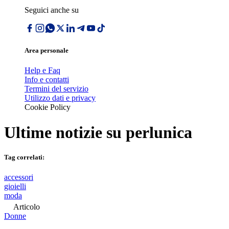
Seguici anche su
Area personale
Help e Faq
Info e contatti
Termini del servizio
Utilizzo dati e privacy
Cookie Policy
Ultime notizie su
perlunica
Tag correlati:
accessori
gioielli
moda
Articolo
Donne