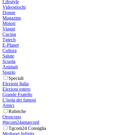
Lifestyle
Videogiochi
Donne
Magazine
Motori
Viaggi
Cucina
Tgtech
E-Planet
Cultura
Salute
Scuola
Animali
Spazio
Speciali
Elezioni Italia
Elezioni estero
Grande Fratello
L'isola dei famosi
Amici
Rubriche
Oroscopo
#tgcom24amarcord
Tgcom24 Consiglia
Mediaset Infinity