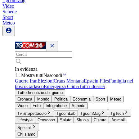
TgcomMag
Video
Schede
Sport
Meteo
In evidenza
Mostra tutti
Nascondi
Guerra Iran
Elezioni
Crans Montana
Epstein Files
Famiglia nel
bosco
Garlasco
Emergenza Clima
Tutti i dossier
Tutte le notizie del giorno
Cronaca
Mondo
Politica
Economia
Sport
Meteo
Video
Foto
Infografiche
Schede
Tv & Spettacolo
TgcomLab
TgcomMag
TgTech
Lifestyle
Oroscopo
Salute
Skuola
Cultura
Animali
Speciali
Chi siamo