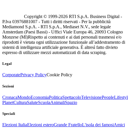
Copyright © 1999-
2026
RTI S.p.A. Business Digital -
P.Iva 03976881007 - Tutti i diritti riservati - Per la pubblicità
Mediamond S.p.A. - RTI S.p.A., Mediaset N.V., sede legale
Amsterdam (Paesi Bassi) - Uffici Viale Europa 46, 20093 Cologno
Monzese (MI)
Rispetto ai contenuti e ai dati personali trasmessi e/o
riprodotti è vietata ogni utilizzazione funzionale all’addestramento di
sistemi di intelligenza artificiale generativa. È altresì fatto divieto
espresso di utilizzare mezzi automatizzati di data scraping.
Legal
Corporate
Privacy Policy
Cookie Policy
Sezioni
Cronaca
Mondo
Economia
Politica
Spettacolo
Televisione
People
Lifestyl
Planet
Cultura
Salute
Scuola
Animali
Spazio
Speciali
Elezioni Italia
Elezioni estero
Grande Fratello
L'isola dei famosi
Amici