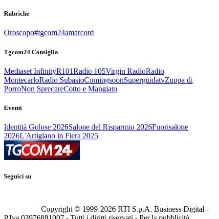
Rubriche
Oroscopo
#tgcom24amarcord
Tgcom24 Consiglia
Mediaset Infinity
R101
Radio 105
Virgin Radio
Radio
Montecarlo
Radio Subasio
Comingsoon
Superguidatv
Zuppa di
Porro
Non Sprecare
Cotto e Mangiato
Eventi
Identità Golose 2026
Salone del Risparmio 2026
Fuorisalone
2026
L'Artigiano in Fiera 2025
Seguici su
Copyright © 1999-
2026
RTI S.p.A. Business Digital -
P.Iva 03976881007 - Tutti i diritti riservati - Per la pubblicità