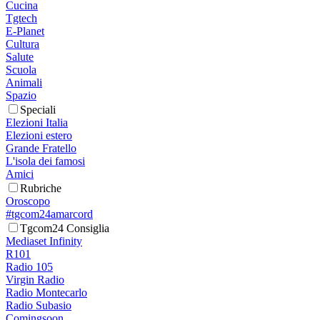
Cucina
Tgtech
E-Planet
Cultura
Salute
Scuola
Animali
Spazio
Speciali
Elezioni Italia
Elezioni estero
Grande Fratello
L'isola dei famosi
Amici
Rubriche
Oroscopo
#tgcom24amarcord
Tgcom24 Consiglia
Mediaset Infinity
R101
Radio 105
Virgin Radio
Radio Montecarlo
Radio Subasio
Comingsoon