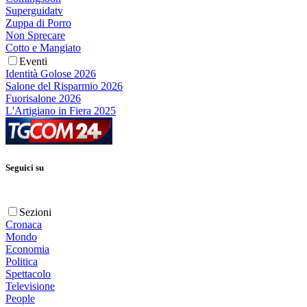
Superguidatv
Zuppa di Porro
Non Sprecare
Cotto e Mangiato
Eventi
Identità Golose 2026
Salone del Risparmio 2026
Fuorisalone 2026
L'Artigiano in Fiera 2025
Seguici su
Sezioni
Cronaca
Mondo
Economia
Politica
Spettacolo
Televisione
People