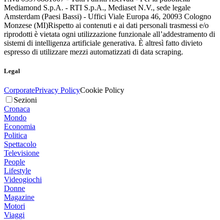
Mediamond S.p.A. - RTI S.p.A., Mediaset N.V., sede legale
Amsterdam (Paesi Bassi) - Uffici Viale Europa 46, 20093 Cologno
Monzese (MI)
Rispetto ai contenuti e ai dati personali trasmessi e/o
riprodotti è vietata ogni utilizzazione funzionale all’addestramento di
sistemi di intelligenza artificiale generativa. È altresì fatto divieto
espresso di utilizzare mezzi automatizzati di data scraping.
Legal
Corporate
Privacy Policy
Cookie Policy
Sezioni
Cronaca
Mondo
Economia
Politica
Spettacolo
Televisione
People
Lifestyle
Videogiochi
Donne
Magazine
Motori
Viaggi