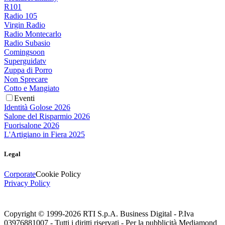
R101
Radio 105
Virgin Radio
Radio Montecarlo
Radio Subasio
Comingsoon
Superguidatv
Zuppa di Porro
Non Sprecare
Cotto e Mangiato
Eventi
Identità Golose 2026
Salone del Risparmio 2026
Fuorisalone 2026
L'Artigiano in Fiera 2025
Legal
Corporate
Cookie Policy
Privacy Policy
Copyright © 1999-
2026
RTI S.p.A. Business Digital - P.Iva
03976881007 - Tutti i diritti riservati - Per la pubblicità Mediamond