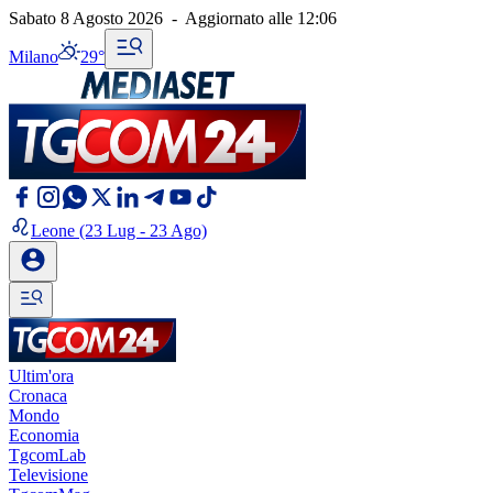
Sabato 8 Agosto 2026
-
Aggiornato alle
12:06
Milano
29°
Leone
(23 Lug - 23 Ago)
Ultim'ora
Cronaca
Mondo
Economia
TgcomLab
Televisione