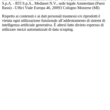
S.p.A. - RTI S.p.A., Mediaset N.V., sede legale Amsterdam (Paesi
Bassi) - Uffici Viale Europa 46, 20093 Cologno Monzese (MI)
Rispetto ai contenuti e ai dati personali trasmessi e/o riprodotti è
vietata ogni utilizzazione funzionale all’addestramento di sistemi di
intelligenza artificiale generativa. È altresì fatto divieto espresso di
utilizzare mezzi automatizzati di data scraping.