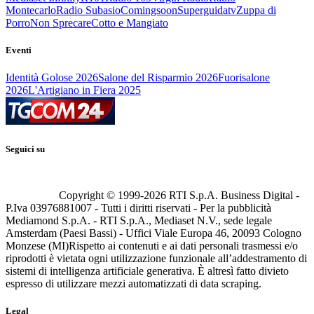
Montecarlo
Radio Subasio
Comingsoon
Superguidatv
Zuppa di
Porro
Non Sprecare
Cotto e Mangiato
Eventi
Identità Golose 2026
Salone del Risparmio 2026
Fuorisalone
2026
L'Artigiano in Fiera 2025
Seguici su
Copyright © 1999-
2026
RTI S.p.A. Business Digital -
P.Iva 03976881007 - Tutti i diritti riservati - Per la pubblicità
Mediamond S.p.A. - RTI S.p.A., Mediaset N.V., sede legale
Amsterdam (Paesi Bassi) - Uffici Viale Europa 46, 20093 Cologno
Monzese (MI)
Rispetto ai contenuti e ai dati personali trasmessi e/o
riprodotti è vietata ogni utilizzazione funzionale all’addestramento di
sistemi di intelligenza artificiale generativa. È altresì fatto divieto
espresso di utilizzare mezzi automatizzati di data scraping.
Legal