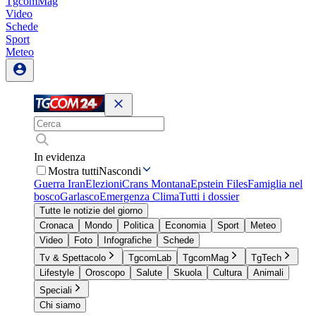
TgcomMag
Video
Schede
Sport
Meteo
In evidenza
Mostra tutti
Nascondi
Guerra Iran
Elezioni
Crans Montana
Epstein Files
Famiglia nel
bosco
Garlasco
Emergenza Clima
Tutti i dossier
Tutte le notizie del giorno
Cronaca
Mondo
Politica
Economia
Sport
Meteo
Video
Foto
Infografiche
Schede
Tv & Spettacolo
TgcomLab
TgcomMag
TgTech
Lifestyle
Oroscopo
Salute
Skuola
Cultura
Animali
Speciali
Chi siamo