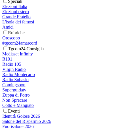
Speciali
Elezioni Italia
Elezioni estero
Grande Fratello
L'isola dei famosi
Amici
Rubriche
Oroscopo
#tgcom24amarcord
Tgcom24 Consiglia
Mediaset Infinity
R101
Radio 105
Virgin Radio
Radio Montecarlo
Radio Subasio
Comingsoon
Superguidatv
Zuppa di Porro
Non Sprecare
Cotto e Mangiato
Eventi
Identità Golose 2026
Salone del Risparmio 2026
Fuorisalone 2026