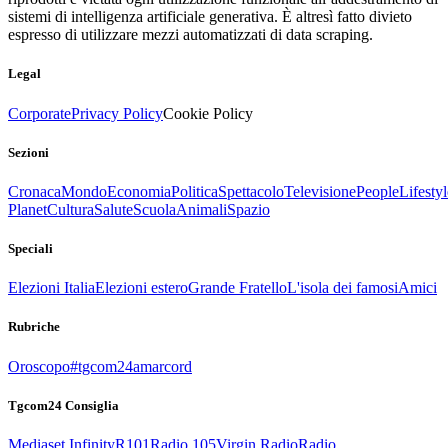
sistemi di intelligenza artificiale generativa. È altresì fatto divieto
espresso di utilizzare mezzi automatizzati di data scraping.
Legal
Corporate
Privacy Policy
Cookie Policy
Sezioni
Cronaca
Mondo
Economia
Politica
Spettacolo
Televisione
People
Lifestyl
Planet
Cultura
Salute
Scuola
Animali
Spazio
Speciali
Elezioni Italia
Elezioni estero
Grande Fratello
L'isola dei famosi
Amici
Rubriche
Oroscopo
#tgcom24amarcord
Tgcom24 Consiglia
Mediaset Infinity
R101
Radio 105
Virgin Radio
Radio