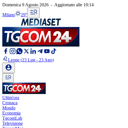
Domenica 9 Agosto 2026
-
Aggiornato alle
10:14
Milano
29°
Leone
(23 Lug - 23 Ago)
Ultim'ora
Cronaca
Mondo
Economia
TgcomLab
Televisione