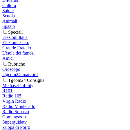
E-Planet
Cultura
Salute
Scuola
Animali
Spazio
Speciali
Elezioni Italia
Elezioni estero
Grande Fratello
L'isola dei famosi
Amici
Rubriche
Oroscopo
#tgcom24amarcord
Tgcom24 Consiglia
Mediaset Infinity
R101
Radio 105
Virgin Radio
Radio Montecarlo
Radio Subasio
Comingsoon
Superguidatv
Zuppa di Porro