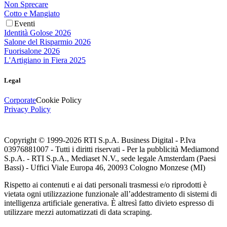
Non Sprecare
Cotto e Mangiato
Eventi
Identità Golose 2026
Salone del Risparmio 2026
Fuorisalone 2026
L'Artigiano in Fiera 2025
Legal
Corporate
Cookie Policy
Privacy Policy
Copyright © 1999-
2026
RTI S.p.A. Business Digital - P.Iva
03976881007 - Tutti i diritti riservati - Per la pubblicità Mediamond
S.p.A. - RTI S.p.A., Mediaset N.V., sede legale Amsterdam (Paesi
Bassi) - Uffici Viale Europa 46, 20093 Cologno Monzese (MI)
Rispetto ai contenuti e ai dati personali trasmessi e/o riprodotti è
vietata ogni utilizzazione funzionale all’addestramento di sistemi di
intelligenza artificiale generativa. È altresì fatto divieto espresso di
utilizzare mezzi automatizzati di data scraping.