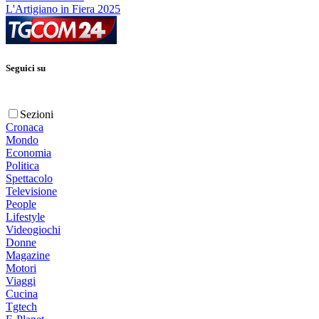
L'Artigiano in Fiera 2025
Seguici su
Sezioni
Cronaca
Mondo
Economia
Politica
Spettacolo
Televisione
People
Lifestyle
Videogiochi
Donne
Magazine
Motori
Viaggi
Cucina
Tgtech