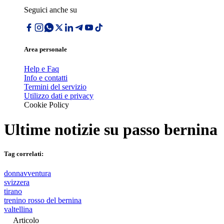
Seguici anche su
Area personale
Help e Faq
Info e contatti
Termini del servizio
Utilizzo dati e privacy
Cookie Policy
Ultime notizie su
passo bernina
Tag correlati:
donnavventura
svizzera
tirano
trenino rosso del bernina
valtellina
Articolo