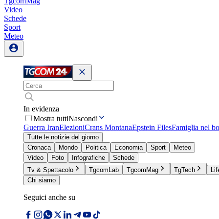
TgcomMag
Video
Schede
Sport
Meteo
In evidenza
Mostra tutti
Nascondi
Guerra Iran
Elezioni
Crans Montana
Epstein Files
Famiglia nel b
Tutte le notizie del giorno
Cronaca
Mondo
Politica
Economia
Sport
Meteo
Video
Foto
Infografiche
Schede
Tv & Spettacolo
TgcomLab
TgcomMag
TgTech
Lif
Chi siamo
Seguici anche su