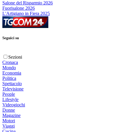
Salone del Risparmio 2026
Fuorisalone 2026
L'Artigiano in Fiera 2025
Seguici su
Sezioni
Cronaca
Mondo
Economia
Politica
Spettacolo
Televisione
People
Lifestyle
Videogiochi
Donne
Magazine
Motori
Viaggi
Cucina