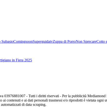
 Subasio
Comingsoon
Superguidatv
Zuppa di Porro
Non Sprecare
Cotto 
tigiano in Fiera 2025
va 03976881007 - Tutti i diritti riservati - Per la pubblicità Mediamon
o ai contenuti e ai dati personali trasmessi e/o riprodotti è vietata ogni 
zi automatizzati di data scraping.