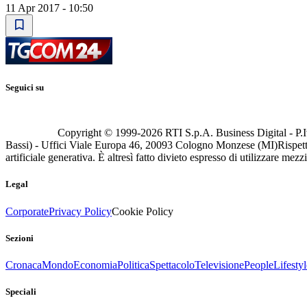
11 Apr 2017 - 10:50
Seguici su
Copyright © 1999-
2026
RTI S.p.A. Business Digital - P.I
Bassi) - Uffici Viale Europa 46, 20093 Cologno Monzese (MI)
Rispett
artificiale generativa. È altresì fatto divieto espresso di utilizzare mez
Legal
Corporate
Privacy Policy
Cookie Policy
Sezioni
Cronaca
Mondo
Economia
Politica
Spettacolo
Televisione
People
Lifestyl
Speciali