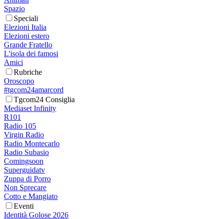
Spazio
Speciali
Elezioni Italia
Elezioni estero
Grande Fratello
L'isola dei famosi
Amici
Rubriche
Oroscopo
#tgcom24amarcord
Tgcom24 Consiglia
Mediaset Infinity
R101
Radio 105
Virgin Radio
Radio Montecarlo
Radio Subasio
Comingsoon
Superguidatv
Zuppa di Porro
Non Sprecare
Cotto e Mangiato
Eventi
Identità Golose 2026