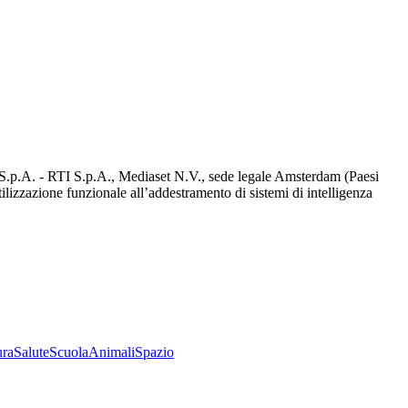
d S.p.A. - RTI S.p.A., Mediaset N.V., sede legale Amsterdam (Paesi
utilizzazione funzionale all’addestramento di sistemi di intelligenza
ura
Salute
Scuola
Animali
Spazio