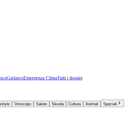
osco
Garlasco
Emergenza Clima
Tutti i dossier
estyle
Oroscopo
Salute
Skuola
Cultura
Animali
Speciali