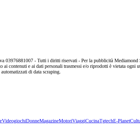
va 03976881007 - Tutti i diritti riservati - Per la pubblicità Mediamon
o ai contenuti e ai dati personali trasmessi e/o riprodotti è vietata ogni 
zi automatizzati di data scraping.
e
Videogiochi
Donne
Magazine
Motori
Viaggi
Cucina
Tgtech
E-Planet
Cult