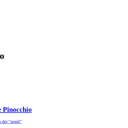
io
e Pinocchio
 dei "ponti"