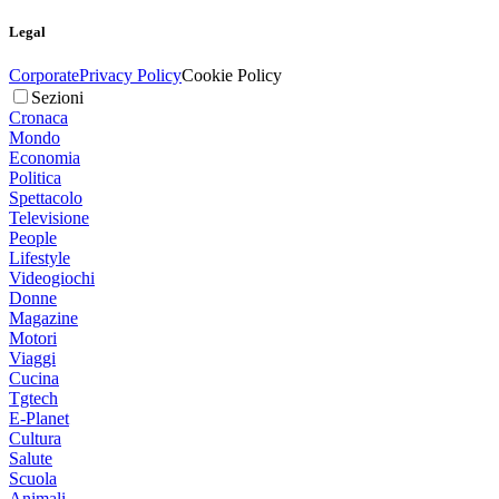
Legal
Corporate
Privacy Policy
Cookie Policy
Sezioni
Cronaca
Mondo
Economia
Politica
Spettacolo
Televisione
People
Lifestyle
Videogiochi
Donne
Magazine
Motori
Viaggi
Cucina
Tgtech
E-Planet
Cultura
Salute
Scuola
Animali