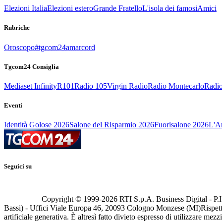
Elezioni Italia
Elezioni estero
Grande Fratello
L'isola dei famosi
Amici
Rubriche
Oroscopo
#tgcom24amarcord
Tgcom24 Consiglia
Mediaset Infinity
R101
Radio 105
Virgin Radio
Radio Montecarlo
Radio
Eventi
Identità Golose 2026
Salone del Risparmio 2026
Fuorisalone 2026
L'Ar
Seguici su
Copyright © 1999-
2026
RTI S.p.A. Business Digital - P.I
Bassi) - Uffici Viale Europa 46, 20093 Cologno Monzese (MI)
Rispett
artificiale generativa. È altresì fatto divieto espresso di utilizzare mez