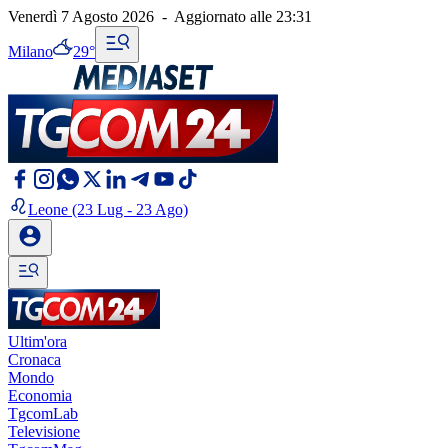
Venerdì 7 Agosto 2026
-
Aggiornato alle
23:31
Milano
29°
Leone
(23 Lug - 23 Ago)
Ultim'ora
Cronaca
Mondo
Economia
TgcomLab
Televisione