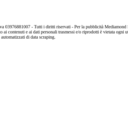
va 03976881007 - Tutti i diritti riservati - Per la pubblicità Mediamon
o ai contenuti e ai dati personali trasmessi e/o riprodotti è vietata ogni 
zi automatizzati di data scraping.