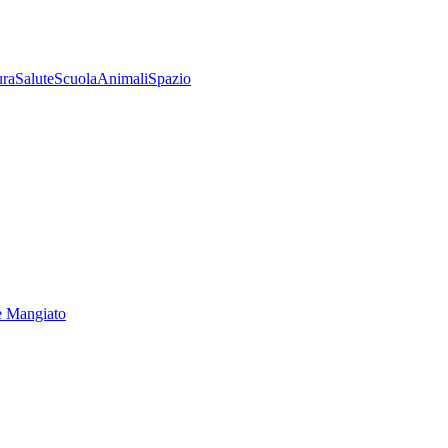
ura
Salute
Scuola
Animali
Spazio
e Mangiato