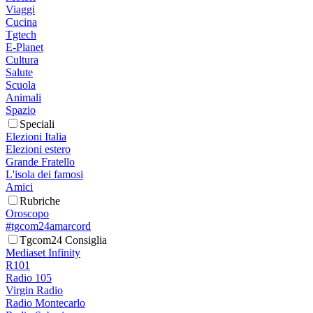
Viaggi
Cucina
Tgtech
E-Planet
Cultura
Salute
Scuola
Animali
Spazio
Speciali
Elezioni Italia
Elezioni estero
Grande Fratello
L'isola dei famosi
Amici
Rubriche
Oroscopo
#tgcom24amarcord
Tgcom24 Consiglia
Mediaset Infinity
R101
Radio 105
Virgin Radio
Radio Montecarlo