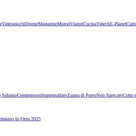
e
Videogiochi
Donne
Magazine
Motori
Viaggi
Cucina
Tgtech
E-Planet
Cult
 Subasio
Comingsoon
Superguidatv
Zuppa di Porro
Non Sprecare
Cotto 
tigiano in Fiera 2025