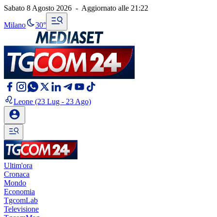
Sabato 8 Agosto 2026
-
Aggiornato alle
21:22
Milano
30°
Leone
(23 Lug - 23 Ago)
Ultim'ora
Cronaca
Mondo
Economia
TgcomLab
Televisione