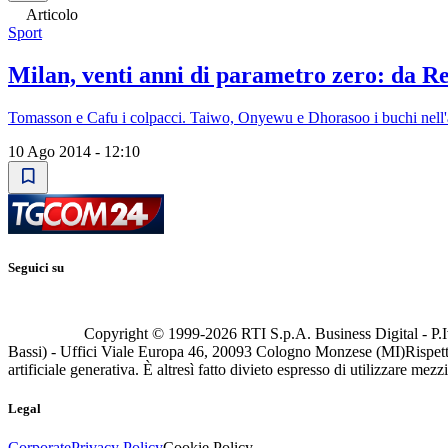
Articolo
Sport
Milan, venti anni di parametro zero: da R
Tomasson e Cafu i colpacci. Taiwo, Onyewu e Dhorasoo i buchi nell
10 Ago 2014 - 12:10
Seguici su
Copyright © 1999-
2026
RTI S.p.A. Business Digital - P.I
Bassi) - Uffici Viale Europa 46, 20093 Cologno Monzese (MI)
Rispett
artificiale generativa. È altresì fatto divieto espresso di utilizzare mez
Legal
Corporate
Privacy Policy
Cookie Policy