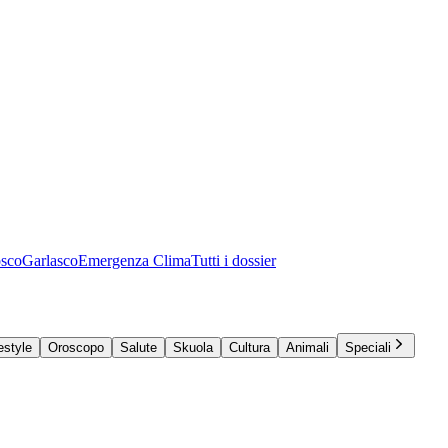
osco
Garlasco
Emergenza Clima
Tutti i dossier
estyle
Oroscopo
Salute
Skuola
Cultura
Animali
Speciali