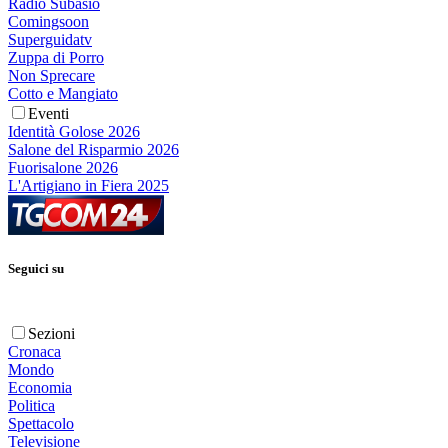
Radio Subasio
Comingsoon
Superguidatv
Zuppa di Porro
Non Sprecare
Cotto e Mangiato
Eventi
Identità Golose 2026
Salone del Risparmio 2026
Fuorisalone 2026
L'Artigiano in Fiera 2025
Seguici su
Sezioni
Cronaca
Mondo
Economia
Politica
Spettacolo
Televisione