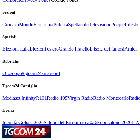
Sezioni
Cronaca
Mondo
Economia
Politica
Spettacolo
Televisione
People
Lifestyl
Speciali
Elezioni Italia
Elezioni estero
Grande Fratello
L'isola dei famosi
Amici
Rubriche
Oroscopo
#tgcom24amarcord
Tgcom24 Consiglia
Mediaset Infinity
R101
Radio 105
Virgin Radio
Radio Montecarlo
Radio
Eventi
Identità Golose 2026
Salone del Risparmio 2026
Fuorisalone 2026
L'Ar