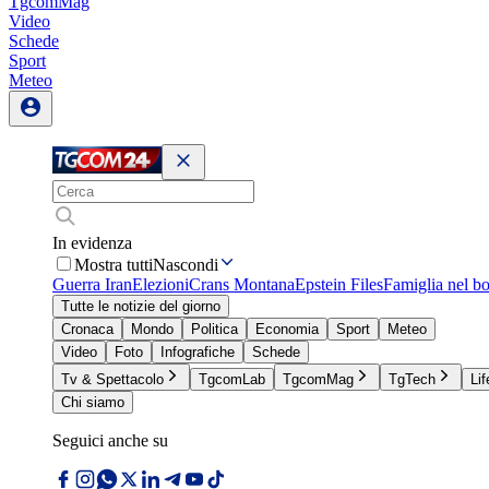
TgcomMag
Video
Schede
Sport
Meteo
In evidenza
Mostra tutti
Nascondi
Guerra Iran
Elezioni
Crans Montana
Epstein Files
Famiglia nel b
Tutte le notizie del giorno
Cronaca
Mondo
Politica
Economia
Sport
Meteo
Video
Foto
Infografiche
Schede
Tv & Spettacolo
TgcomLab
TgcomMag
TgTech
Lif
Chi siamo
Seguici anche su