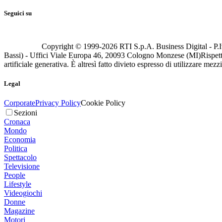
Seguici su
Copyright © 1999-
2026
RTI S.p.A. Business Digital - P.I
Bassi) - Uffici Viale Europa 46, 20093 Cologno Monzese (MI)
Rispett
artificiale generativa. È altresì fatto divieto espresso di utilizzare mez
Legal
Corporate
Privacy Policy
Cookie Policy
Sezioni
Cronaca
Mondo
Economia
Politica
Spettacolo
Televisione
People
Lifestyle
Videogiochi
Donne
Magazine
Motori