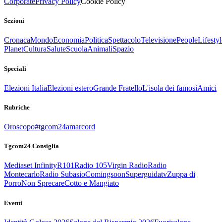
Corporate
Privacy Policy
Cookie Policy
Sezioni
Cronaca
Mondo
Economia
Politica
Spettacolo
Televisione
People
Lifestyl
Planet
Cultura
Salute
Scuola
Animali
Spazio
Speciali
Elezioni Italia
Elezioni estero
Grande Fratello
L'isola dei famosi
Amici
Rubriche
Oroscopo
#tgcom24amarcord
Tgcom24 Consiglia
Mediaset Infinity
R101
Radio 105
Virgin Radio
Radio
Montecarlo
Radio Subasio
Comingsoon
Superguidatv
Zuppa di
Porro
Non Sprecare
Cotto e Mangiato
Eventi