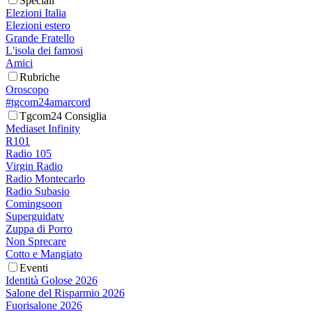
Speciali
Elezioni Italia
Elezioni estero
Grande Fratello
L'isola dei famosi
Amici
Rubriche
Oroscopo
#tgcom24amarcord
Tgcom24 Consiglia
Mediaset Infinity
R101
Radio 105
Virgin Radio
Radio Montecarlo
Radio Subasio
Comingsoon
Superguidatv
Zuppa di Porro
Non Sprecare
Cotto e Mangiato
Eventi
Identità Golose 2026
Salone del Risparmio 2026
Fuorisalone 2026