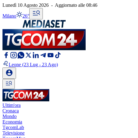
Lunedì 10 Agosto 2026
-
Aggiornato alle
08:46
Milano
26°
Leone
(23 Lug - 23 Ago)
Ultim'ora
Cronaca
Mondo
Economia
TgcomLab
Televisione