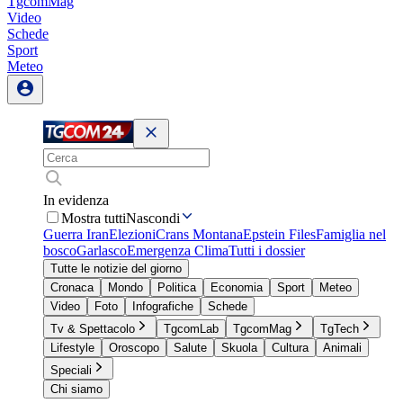
TgcomMag
Video
Schede
Sport
Meteo
In evidenza
Mostra tutti
Nascondi
Guerra Iran
Elezioni
Crans Montana
Epstein Files
Famiglia nel
bosco
Garlasco
Emergenza Clima
Tutti i dossier
Tutte le notizie del giorno
Cronaca
Mondo
Politica
Economia
Sport
Meteo
Video
Foto
Infografiche
Schede
Tv & Spettacolo
TgcomLab
TgcomMag
TgTech
Lifestyle
Oroscopo
Salute
Skuola
Cultura
Animali
Speciali
Chi siamo