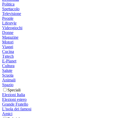
Politica
Spettacolo
Televisione
People
Lifestyle
Videogiochi
Donne
Magazine
Motori
Viaggi
Cucina
Tgtech
E-Planet
Cultura
Salute
Scuola
Animali
Spazio
Speciali
Elezioni Italia
Elezioni estero
Grande Fratello
L'isola dei famosi
Amici