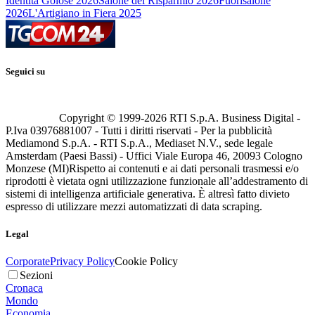
Identità Golose 2026
Salone del Risparmio 2026
Fuorisalone
2026
L'Artigiano in Fiera 2025
Seguici su
Copyright © 1999-
2026
RTI S.p.A. Business Digital -
P.Iva 03976881007 - Tutti i diritti riservati - Per la pubblicità
Mediamond S.p.A. - RTI S.p.A., Mediaset N.V., sede legale
Amsterdam (Paesi Bassi) - Uffici Viale Europa 46, 20093 Cologno
Monzese (MI)
Rispetto ai contenuti e ai dati personali trasmessi e/o
riprodotti è vietata ogni utilizzazione funzionale all’addestramento di
sistemi di intelligenza artificiale generativa. È altresì fatto divieto
espresso di utilizzare mezzi automatizzati di data scraping.
Legal
Corporate
Privacy Policy
Cookie Policy
Sezioni
Cronaca
Mondo
Economia