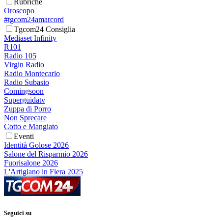
Rubriche
Oroscopo
#tgcom24amarcord
Tgcom24 Consiglia
Mediaset Infinity
R101
Radio 105
Virgin Radio
Radio Montecarlo
Radio Subasio
Comingsoon
Superguidatv
Zuppa di Porro
Non Sprecare
Cotto e Mangiato
Eventi
Identità Golose 2026
Salone del Risparmio 2026
Fuorisalone 2026
L'Artigiano in Fiera 2025
Seguici su