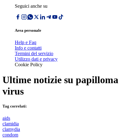
Seguici anche su
Area personale
Help e Faq
Info e contatti
Termini del servizio
Utilizzo dati e privacy
Cookie Policy
Ultime notizie su
papilloma
virus
Tag correlati:
aids
clamidia
clamydia
condom