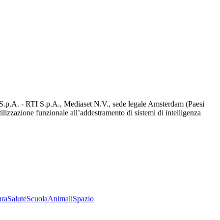
d S.p.A. - RTI S.p.A., Mediaset N.V., sede legale Amsterdam (Paesi
utilizzazione funzionale all’addestramento di sistemi di intelligenza
ura
Salute
Scuola
Animali
Spazio