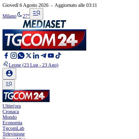
Giovedì 6 Agosto 2026
-
Aggiornato alle
03:11
Milano
27°
Leone
(23 Lug - 23 Ago)
Ultim'ora
Cronaca
Mondo
Economia
TgcomLab
Televisione