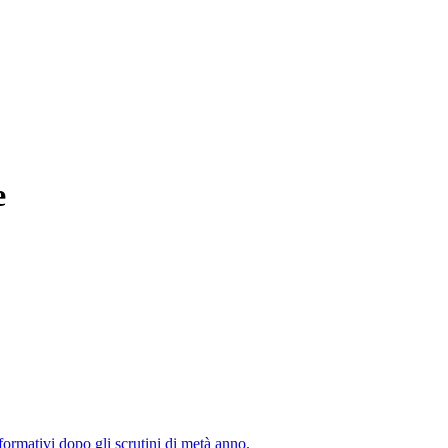
e
formativi dopo gli scrutini di metà anno.