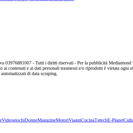
va 03976881007 - Tutti i diritti riservati - Per la pubblicità Mediamon
o ai contenuti e ai dati personali trasmessi e/o riprodotti è vietata ogni 
zi automatizzati di data scraping.
e
Videogiochi
Donne
Magazine
Motori
Viaggi
Cucina
Tgtech
E-Planet
Cult