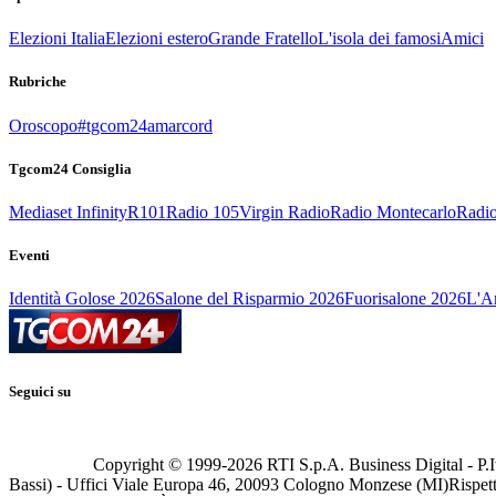
Elezioni Italia
Elezioni estero
Grande Fratello
L'isola dei famosi
Amici
Rubriche
Oroscopo
#tgcom24amarcord
Tgcom24 Consiglia
Mediaset Infinity
R101
Radio 105
Virgin Radio
Radio Montecarlo
Radio
Eventi
Identità Golose 2026
Salone del Risparmio 2026
Fuorisalone 2026
L'Ar
Seguici su
Copyright © 1999-
2026
RTI S.p.A. Business Digital - P.I
Bassi) - Uffici Viale Europa 46, 20093 Cologno Monzese (MI)
Rispett