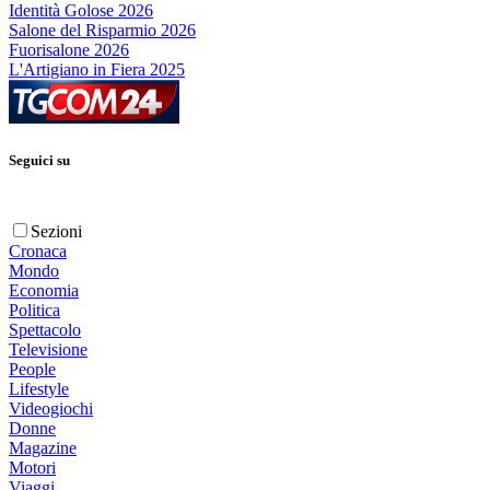
Identità Golose 2026
Salone del Risparmio 2026
Fuorisalone 2026
L'Artigiano in Fiera 2025
Seguici su
Sezioni
Cronaca
Mondo
Economia
Politica
Spettacolo
Televisione
People
Lifestyle
Videogiochi
Donne
Magazine
Motori
Viaggi