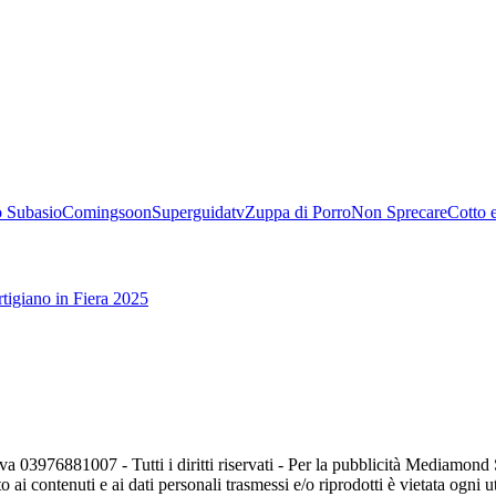
 Subasio
Comingsoon
Superguidatv
Zuppa di Porro
Non Sprecare
Cotto 
tigiano in Fiera 2025
va 03976881007 - Tutti i diritti riservati - Per la pubblicità Mediamon
o ai contenuti e ai dati personali trasmessi e/o riprodotti è vietata ogni 