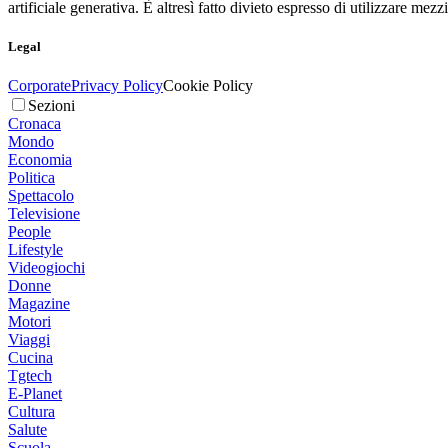
artificiale generativa. È altresì fatto divieto espresso di utilizzare mez
Legal
Corporate
Privacy Policy
Cookie Policy
Sezioni
Cronaca
Mondo
Economia
Politica
Spettacolo
Televisione
People
Lifestyle
Videogiochi
Donne
Magazine
Motori
Viaggi
Cucina
Tgtech
E-Planet
Cultura
Salute
Scuola