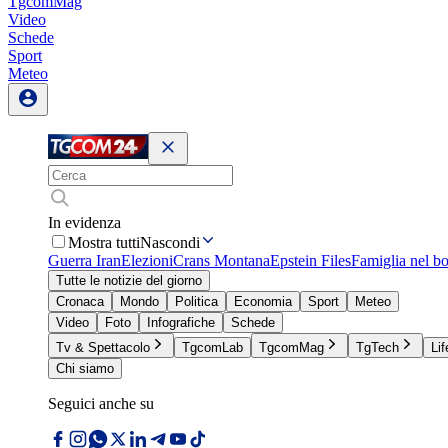
TgcomMag
Video
Schede
Sport
Meteo
In evidenza
Mostra tutti
Nascondi
Guerra Iran
Elezioni
Crans Montana
Epstein Files
Famiglia nel b
Tutte le notizie del giorno
Cronaca
Mondo
Politica
Economia
Sport
Meteo
Video
Foto
Infografiche
Schede
Tv & Spettacolo
TgcomLab
TgcomMag
TgTech
Lif
Chi siamo
Seguici anche su