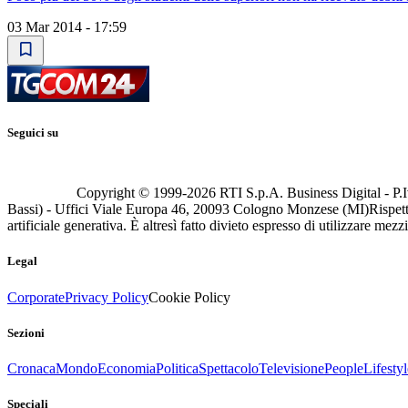
03 Mar 2014 - 17:59
Seguici su
Copyright © 1999-
2026
RTI S.p.A. Business Digital - P.I
Bassi) - Uffici Viale Europa 46, 20093 Cologno Monzese (MI)
Rispett
artificiale generativa. È altresì fatto divieto espresso di utilizzare mez
Legal
Corporate
Privacy Policy
Cookie Policy
Sezioni
Cronaca
Mondo
Economia
Politica
Spettacolo
Televisione
People
Lifestyl
Speciali