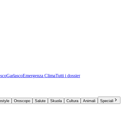
osco
Garlasco
Emergenza Clima
Tutti i dossier
estyle
Oroscopo
Salute
Skuola
Cultura
Animali
Speciali