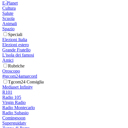
E-Planet
Cultura
Salute
Scuola
Animali
Spazio
Speciali
Elezioni Italia
Elezioni estero
Grande Fratello
L'isola dei famosi
Amici
Rubriche
Oroscopo
#tgcom24amarcord
Tgcom24 Consiglia
Mediaset Infinity
R101
Radio 105
Virgin Radio
Radio Montecarlo
Radio Subasio
Comingsoon
Superguidatv