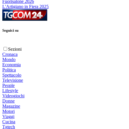
Fuorisalone 2026
L'Artigiano in Fiera 2025
Seguici su
Sezioni
Cronaca
Mondo
Economia
Politica
Spettacolo
Televisione
People
Lifestyle
Videogiochi
Donne
Magazine
Motori
Viaggi
Cucina
Tgtech