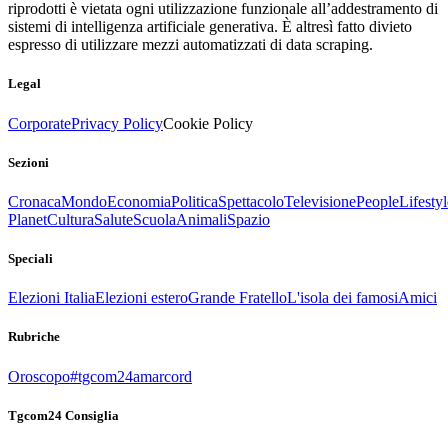
riprodotti è vietata ogni utilizzazione funzionale all’addestramento di
sistemi di intelligenza artificiale generativa. È altresì fatto divieto
espresso di utilizzare mezzi automatizzati di data scraping.
Legal
Corporate
Privacy Policy
Cookie Policy
Sezioni
Cronaca
Mondo
Economia
Politica
Spettacolo
Televisione
People
Lifestyl
Planet
Cultura
Salute
Scuola
Animali
Spazio
Speciali
Elezioni Italia
Elezioni estero
Grande Fratello
L'isola dei famosi
Amici
Rubriche
Oroscopo
#tgcom24amarcord
Tgcom24 Consiglia