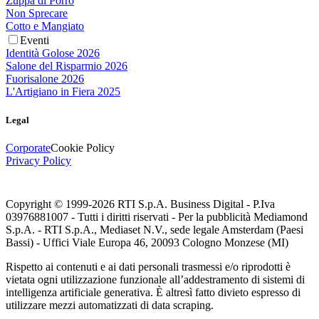
Zuppa di Porro
Non Sprecare
Cotto e Mangiato
Eventi
Identità Golose 2026
Salone del Risparmio 2026
Fuorisalone 2026
L'Artigiano in Fiera 2025
Legal
Corporate
Cookie Policy
Privacy Policy
Copyright © 1999-
2026
RTI S.p.A. Business Digital - P.Iva
03976881007 - Tutti i diritti riservati - Per la pubblicità Mediamond
S.p.A. - RTI S.p.A., Mediaset N.V., sede legale Amsterdam (Paesi
Bassi) - Uffici Viale Europa 46, 20093 Cologno Monzese (MI)
Rispetto ai contenuti e ai dati personali trasmessi e/o riprodotti è
vietata ogni utilizzazione funzionale all’addestramento di sistemi di
intelligenza artificiale generativa. È altresì fatto divieto espresso di
utilizzare mezzi automatizzati di data scraping.