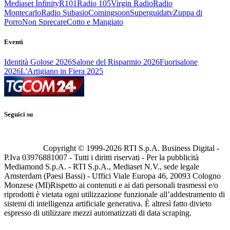
Mediaset Infinity
R101
Radio 105
Virgin Radio
Radio
Montecarlo
Radio Subasio
Comingsoon
Superguidatv
Zuppa di
Porro
Non Sprecare
Cotto e Mangiato
Eventi
Identità Golose 2026
Salone del Risparmio 2026
Fuorisalone
2026
L'Artigiano in Fiera 2025
Seguici su
Copyright © 1999-
2026
RTI S.p.A. Business Digital -
P.Iva 03976881007 - Tutti i diritti riservati - Per la pubblicità
Mediamond S.p.A. - RTI S.p.A., Mediaset N.V., sede legale
Amsterdam (Paesi Bassi) - Uffici Viale Europa 46, 20093 Cologno
Monzese (MI)
Rispetto ai contenuti e ai dati personali trasmessi e/o
riprodotti è vietata ogni utilizzazione funzionale all’addestramento di
sistemi di intelligenza artificiale generativa. È altresì fatto divieto
espresso di utilizzare mezzi automatizzati di data scraping.