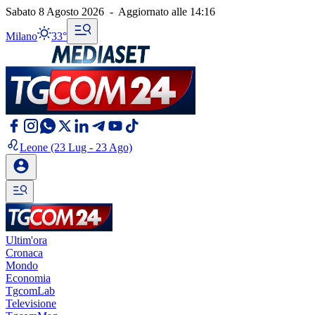
Sabato 8 Agosto 2026
-
Aggiornato alle
14:16
Milano
33°
Leone
(23 Lug - 23 Ago)
Ultim'ora
Cronaca
Mondo
Economia
TgcomLab
Televisione