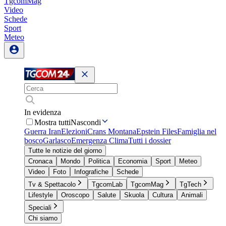
TgcomMag
Video
Schede
Sport
Meteo
In evidenza
Mostra tutti
Nascondi
Guerra Iran
Elezioni
Crans Montana
Epstein Files
Famiglia nel
bosco
Garlasco
Emergenza Clima
Tutti i dossier
Tutte le notizie del giorno
Cronaca
Mondo
Politica
Economia
Sport
Meteo
Video
Foto
Infografiche
Schede
Tv & Spettacolo
TgcomLab
TgcomMag
TgTech
Lifestyle
Oroscopo
Salute
Skuola
Cultura
Animali
Speciali
Chi siamo