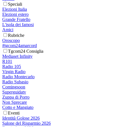
Speciali
Elezioni Italia
Elezioni estero
Grande Fratello
L'isola dei famosi
Amici
Rubriche
Oroscopo
#tgcom24amarcord
Tgcom24 Consiglia
Mediaset Infinity
R101
Radio 105
Virgin Radio
Radio Montecarlo
Radio Subasio
Comingsoon
Superguidatv
Zuppa di Porro
Non Sprecare
Cotto e Mangiato
Eventi
Identità Golose 2026
Salone del Risparmio 2026