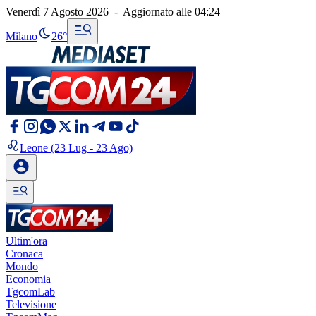
Venerdì 7 Agosto 2026
-
Aggiornato alle
04:24
Milano
26°
Leone
(23 Lug - 23 Ago)
Ultim'ora
Cronaca
Mondo
Economia
TgcomLab
Televisione