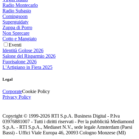
Radio Montecarlo
Radio Subasio
Comingsoon
Superguidatv
Zuppa di Porro
Non Sprecare
Cotto e Mangiato
Eventi
Identità Golose 2026
Salone del Risparmio 2026
Fuorisalone 2026
L'Artigiano in Fiera 2025
Legal
Corporate
Cookie Policy
Privacy Policy
Copyright © 1999-
2026
RTI S.p.A. Business Digital - P.Iva
03976881007 - Tutti i diritti riservati - Per la pubblicità Mediamond
S.p.A. - RTI S.p.A., Mediaset N.V., sede legale Amsterdam (Paesi
Bassi) - Uffici Viale Europa 46, 20093 Cologno Monzese (MI)