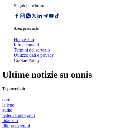
Seguici anche su
Area personale
Help e Faq
Info e contatti
Termini del servizio
Utilizzo dati e privacy
Cookie Policy
Ultime notizie su
onnis
Tag correlati:
corti
le iene
audio
federica pellegrini
fidanzati
filippo magnini