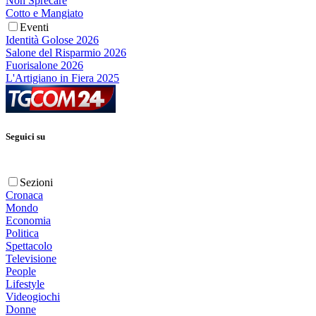
Non Sprecare
Cotto e Mangiato
Eventi
Identità Golose 2026
Salone del Risparmio 2026
Fuorisalone 2026
L'Artigiano in Fiera 2025
Seguici su
Sezioni
Cronaca
Mondo
Economia
Politica
Spettacolo
Televisione
People
Lifestyle
Videogiochi
Donne