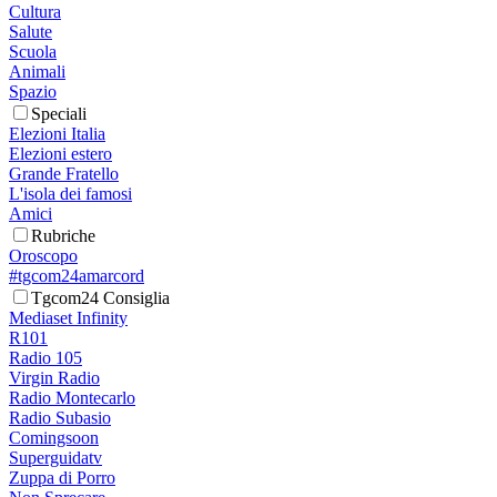
Cultura
Salute
Scuola
Animali
Spazio
Speciali
Elezioni Italia
Elezioni estero
Grande Fratello
L'isola dei famosi
Amici
Rubriche
Oroscopo
#tgcom24amarcord
Tgcom24 Consiglia
Mediaset Infinity
R101
Radio 105
Virgin Radio
Radio Montecarlo
Radio Subasio
Comingsoon
Superguidatv
Zuppa di Porro