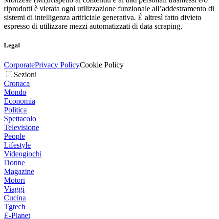
riprodotti è vietata ogni utilizzazione funzionale all’addestramento di
sistemi di intelligenza artificiale generativa. È altresì fatto divieto
espresso di utilizzare mezzi automatizzati di data scraping.
Legal
Corporate
Privacy Policy
Cookie Policy
Sezioni
Cronaca
Mondo
Economia
Politica
Spettacolo
Televisione
People
Lifestyle
Videogiochi
Donne
Magazine
Motori
Viaggi
Cucina
Tgtech
E-Planet