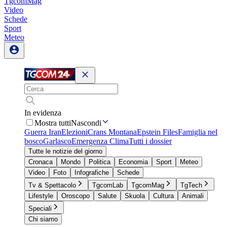
TgcomMag
Video
Schede
Sport
Meteo
In evidenza
Mostra tutti
Nascondi
Guerra Iran
Elezioni
Crans Montana
Epstein Files
Famiglia nel
bosco
Garlasco
Emergenza Clima
Tutti i dossier
Tutte le notizie del giorno
Cronaca
Mondo
Politica
Economia
Sport
Meteo
Video
Foto
Infografiche
Schede
Tv & Spettacolo
TgcomLab
TgcomMag
TgTech
Lifestyle
Oroscopo
Salute
Skuola
Cultura
Animali
Speciali
Chi siamo