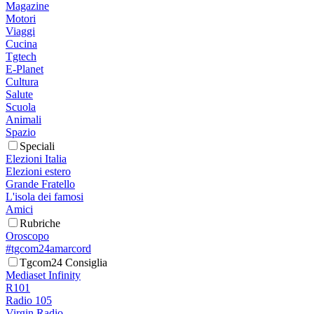
Magazine
Motori
Viaggi
Cucina
Tgtech
E-Planet
Cultura
Salute
Scuola
Animali
Spazio
Speciali
Elezioni Italia
Elezioni estero
Grande Fratello
L'isola dei famosi
Amici
Rubriche
Oroscopo
#tgcom24amarcord
Tgcom24 Consiglia
Mediaset Infinity
R101
Radio 105
Virgin Radio