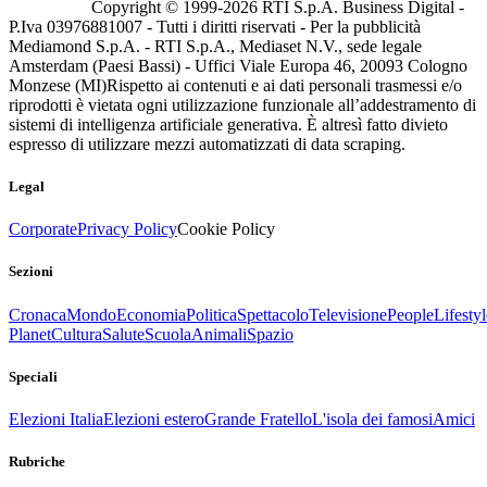
Copyright © 1999-
2026
RTI S.p.A. Business Digital -
P.Iva 03976881007 - Tutti i diritti riservati - Per la pubblicità
Mediamond S.p.A. - RTI S.p.A., Mediaset N.V., sede legale
Amsterdam (Paesi Bassi) - Uffici Viale Europa 46, 20093 Cologno
Monzese (MI)
Rispetto ai contenuti e ai dati personali trasmessi e/o
riprodotti è vietata ogni utilizzazione funzionale all’addestramento di
sistemi di intelligenza artificiale generativa. È altresì fatto divieto
espresso di utilizzare mezzi automatizzati di data scraping.
Legal
Corporate
Privacy Policy
Cookie Policy
Sezioni
Cronaca
Mondo
Economia
Politica
Spettacolo
Televisione
People
Lifestyl
Planet
Cultura
Salute
Scuola
Animali
Spazio
Speciali
Elezioni Italia
Elezioni estero
Grande Fratello
L'isola dei famosi
Amici
Rubriche