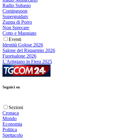
Radio Subasio
Comingsoon
Superguidatv
Zuppa di Porro
Non Sprecare
Cotto e Mangiato
Eventi
Identità Golose 2026
Salone del Risparmio 2026
Fuorisalone 2026
L'Artigiano in Fiera 2025
Seguici su
Sezioni
Cronaca
Mondo
Economia
Politica
Spettacolo