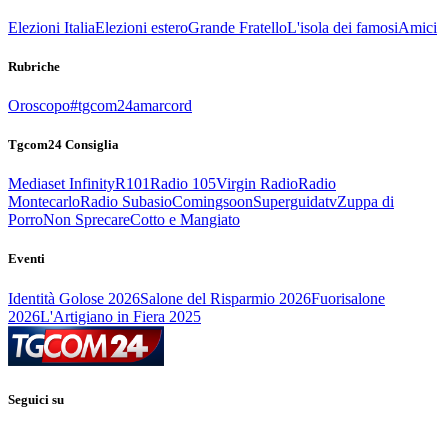
Elezioni Italia
Elezioni estero
Grande Fratello
L'isola dei famosi
Amici
Rubriche
Oroscopo
#tgcom24amarcord
Tgcom24 Consiglia
Mediaset Infinity
R101
Radio 105
Virgin Radio
Radio
Montecarlo
Radio Subasio
Comingsoon
Superguidatv
Zuppa di
Porro
Non Sprecare
Cotto e Mangiato
Eventi
Identità Golose 2026
Salone del Risparmio 2026
Fuorisalone
2026
L'Artigiano in Fiera 2025
Seguici su