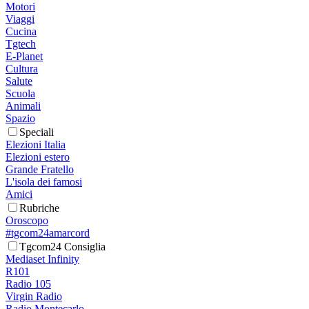
Motori
Viaggi
Cucina
Tgtech
E-Planet
Cultura
Salute
Scuola
Animali
Spazio
Speciali
Elezioni Italia
Elezioni estero
Grande Fratello
L'isola dei famosi
Amici
Rubriche
Oroscopo
#tgcom24amarcord
Tgcom24 Consiglia
Mediaset Infinity
R101
Radio 105
Virgin Radio
Radio Montecarlo