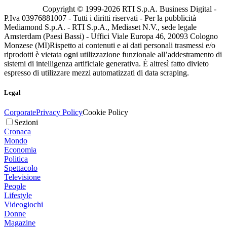
Copyright © 1999-
2026
RTI S.p.A. Business Digital -
P.Iva 03976881007 - Tutti i diritti riservati - Per la pubblicità
Mediamond S.p.A. - RTI S.p.A., Mediaset N.V., sede legale
Amsterdam (Paesi Bassi) - Uffici Viale Europa 46, 20093 Cologno
Monzese (MI)
Rispetto ai contenuti e ai dati personali trasmessi e/o
riprodotti è vietata ogni utilizzazione funzionale all’addestramento di
sistemi di intelligenza artificiale generativa. È altresì fatto divieto
espresso di utilizzare mezzi automatizzati di data scraping.
Legal
Corporate
Privacy Policy
Cookie Policy
Sezioni
Cronaca
Mondo
Economia
Politica
Spettacolo
Televisione
People
Lifestyle
Videogiochi
Donne
Magazine