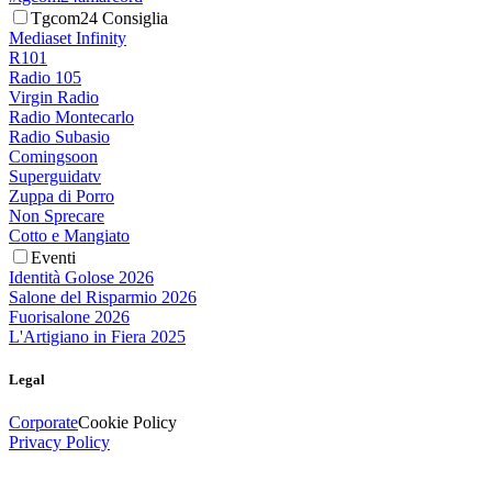
Tgcom24 Consiglia
Mediaset Infinity
R101
Radio 105
Virgin Radio
Radio Montecarlo
Radio Subasio
Comingsoon
Superguidatv
Zuppa di Porro
Non Sprecare
Cotto e Mangiato
Eventi
Identità Golose 2026
Salone del Risparmio 2026
Fuorisalone 2026
L'Artigiano in Fiera 2025
Legal
Corporate
Cookie Policy
Privacy Policy