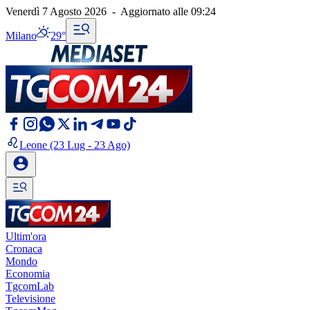
Venerdì 7 Agosto 2026
-
Aggiornato alle
09:24
Milano
29°
Leone
(23 Lug - 23 Ago)
Ultim'ora
Cronaca
Mondo
Economia
TgcomLab
Televisione