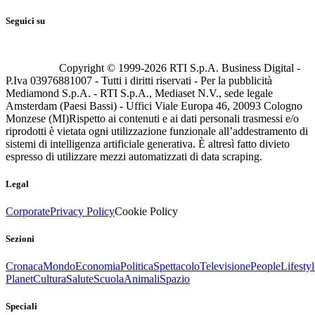
Seguici su
Copyright © 1999-
2026
RTI S.p.A. Business Digital -
P.Iva 03976881007 - Tutti i diritti riservati - Per la pubblicità
Mediamond S.p.A. - RTI S.p.A., Mediaset N.V., sede legale
Amsterdam (Paesi Bassi) - Uffici Viale Europa 46, 20093 Cologno
Monzese (MI)
Rispetto ai contenuti e ai dati personali trasmessi e/o
riprodotti è vietata ogni utilizzazione funzionale all’addestramento di
sistemi di intelligenza artificiale generativa. È altresì fatto divieto
espresso di utilizzare mezzi automatizzati di data scraping.
Legal
Corporate
Privacy Policy
Cookie Policy
Sezioni
Cronaca
Mondo
Economia
Politica
Spettacolo
Televisione
People
Lifestyl
Planet
Cultura
Salute
Scuola
Animali
Spazio
Speciali