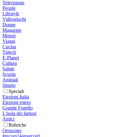
Televisione
People
Lifestyle
Videogiochi
Donne
Magazine
Motori
Viaggi
Cucina
Tgtech
E-Planet
Cultura
Salute
Scuola
Animali
Spazio
Speciali
Elezioni Italia
Elezioni estero
Grande Fratello
L'isola dei famosi
Amici
Rubriche
Oroscopo
#tgcom24amarcord