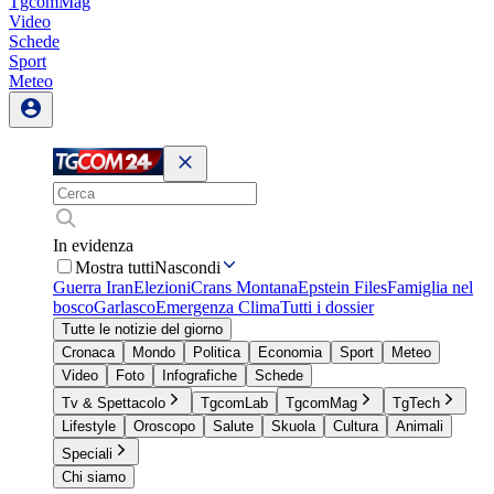
TgcomMag
Video
Schede
Sport
Meteo
In evidenza
Mostra tutti
Nascondi
Guerra Iran
Elezioni
Crans Montana
Epstein Files
Famiglia nel
bosco
Garlasco
Emergenza Clima
Tutti i dossier
Tutte le notizie del giorno
Cronaca
Mondo
Politica
Economia
Sport
Meteo
Video
Foto
Infografiche
Schede
Tv & Spettacolo
TgcomLab
TgcomMag
TgTech
Lifestyle
Oroscopo
Salute
Skuola
Cultura
Animali
Speciali
Chi siamo