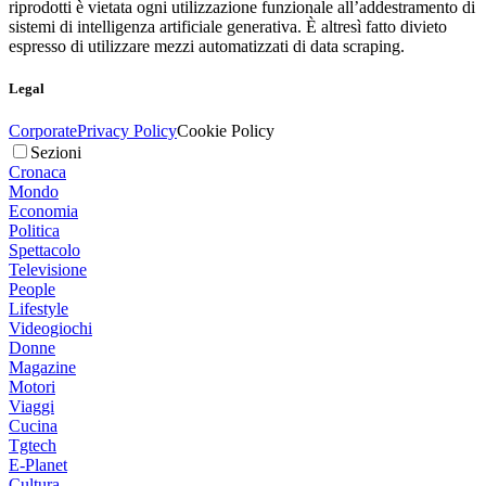
riprodotti è vietata ogni utilizzazione funzionale all’addestramento di
sistemi di intelligenza artificiale generativa. È altresì fatto divieto
espresso di utilizzare mezzi automatizzati di data scraping.
Legal
Corporate
Privacy Policy
Cookie Policy
Sezioni
Cronaca
Mondo
Economia
Politica
Spettacolo
Televisione
People
Lifestyle
Videogiochi
Donne
Magazine
Motori
Viaggi
Cucina
Tgtech
E-Planet
Cultura