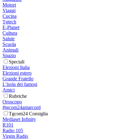
Motori
Viaggi
Cucina
Tgtech
E-Planet
Cultura
Salute
Scuola
Animali
Spazio
Speciali
Elezioni Italia
Elezioni estero
Grande Fratello
L'isola dei famosi
Amici
Rubriche
Oroscopo
#tgcom24amarcord
Tgcom24 Consiglia
Mediaset Infinity
R101
Radio 105
Virgin Radio