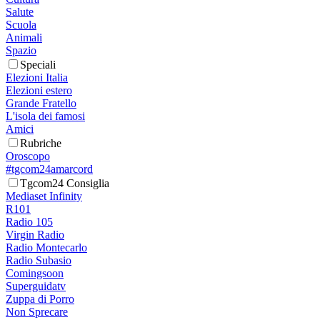
Salute
Scuola
Animali
Spazio
Speciali
Elezioni Italia
Elezioni estero
Grande Fratello
L'isola dei famosi
Amici
Rubriche
Oroscopo
#tgcom24amarcord
Tgcom24 Consiglia
Mediaset Infinity
R101
Radio 105
Virgin Radio
Radio Montecarlo
Radio Subasio
Comingsoon
Superguidatv
Zuppa di Porro
Non Sprecare