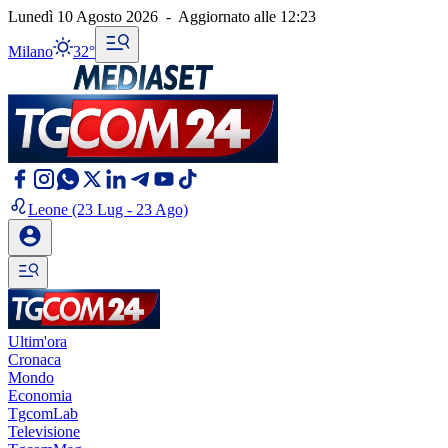
Lunedì 10 Agosto 2026
-
Aggiornato alle
12:23
Milano
32°
Leone
(23 Lug - 23 Ago)
Ultim'ora
Cronaca
Mondo
Economia
TgcomLab
Televisione