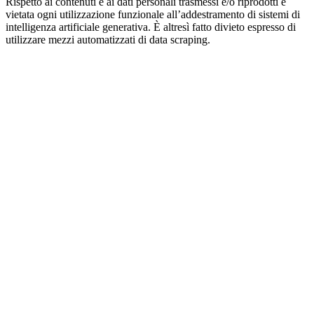
Rispetto ai contenuti e ai dati personali trasmessi e/o riprodotti è
vietata ogni utilizzazione funzionale all’addestramento di sistemi di
intelligenza artificiale generativa. È altresì fatto divieto espresso di
utilizzare mezzi automatizzati di data scraping.