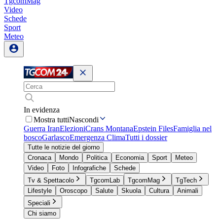
TgcomMag
Video
Schede
Sport
Meteo
In evidenza
Mostra tutti
Nascondi
Guerra Iran
Elezioni
Crans Montana
Epstein Files
Famiglia nel
bosco
Garlasco
Emergenza Clima
Tutti i dossier
Tutte le notizie del giorno
Cronaca
Mondo
Politica
Economia
Sport
Meteo
Video
Foto
Infografiche
Schede
Tv & Spettacolo
TgcomLab
TgcomMag
TgTech
Lifestyle
Oroscopo
Salute
Skuola
Cultura
Animali
Speciali
Chi siamo