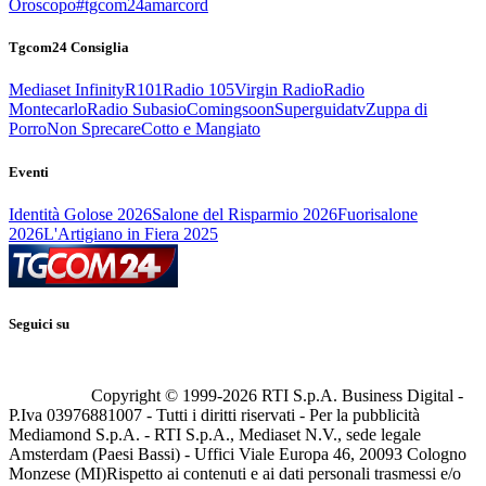
Oroscopo
#tgcom24amarcord
Tgcom24 Consiglia
Mediaset Infinity
R101
Radio 105
Virgin Radio
Radio
Montecarlo
Radio Subasio
Comingsoon
Superguidatv
Zuppa di
Porro
Non Sprecare
Cotto e Mangiato
Eventi
Identità Golose 2026
Salone del Risparmio 2026
Fuorisalone
2026
L'Artigiano in Fiera 2025
Seguici su
Copyright © 1999-
2026
RTI S.p.A. Business Digital -
P.Iva 03976881007 - Tutti i diritti riservati - Per la pubblicità
Mediamond S.p.A. - RTI S.p.A., Mediaset N.V., sede legale
Amsterdam (Paesi Bassi) - Uffici Viale Europa 46, 20093 Cologno
Monzese (MI)
Rispetto ai contenuti e ai dati personali trasmessi e/o