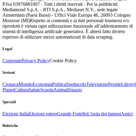
P.Iva 03976881007 - Tutti i diritti riservati - Per la pubblicità
Mediamond S.p.A. - RTI S.p.A., Mediaset N.V., sede legale
Amsterdam (Paesi Bassi) - Uffici Viale Europa 46, 20093 Cologno
Monzese (MI)
Rispetto ai contenuti e ai dati personali trasmessi e/o
riprodotti è vietata ogni utilizzazione funzionale all’addestramento di
sistemi di intelligenza artificiale generativa. È altresì fatto divieto
espresso di utilizzare mezzi automatizzati di data scraping.
Legal
Corporate
Privacy Policy
Cookie Policy
Sezioni
Cronaca
Mondo
Economia
Politica
Spettacolo
Televisione
People
Lifestyl
Planet
Cultura
Salute
Scuola
Animali
Spazio
Speciali
Elezioni Italia
Elezioni estero
Grande Fratello
L'isola dei famosi
Amici
Rubriche