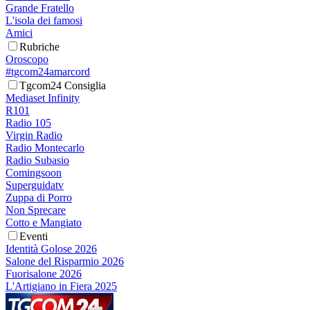
Grande Fratello
L'isola dei famosi
Amici
Rubriche
Oroscopo
#tgcom24amarcord
Tgcom24 Consiglia
Mediaset Infinity
R101
Radio 105
Virgin Radio
Radio Montecarlo
Radio Subasio
Comingsoon
Superguidatv
Zuppa di Porro
Non Sprecare
Cotto e Mangiato
Eventi
Identità Golose 2026
Salone del Risparmio 2026
Fuorisalone 2026
L'Artigiano in Fiera 2025