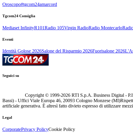
Oroscopo
#tgcom24amarcord
Tgcom24 Consiglia
Mediaset Infinity
R101
Radio 105
Virgin Radio
Radio Montecarlo
Radio
Eventi
Identità Golose 2026
Salone del Risparmio 2026
Fuorisalone 2026
L'Ar
Seguici su
Copyright © 1999-
2026
RTI S.p.A. Business Digital - P.I
Bassi) - Uffici Viale Europa 46, 20093 Cologno Monzese (MI)
Rispett
artificiale generativa. È altresì fatto divieto espresso di utilizzare mez
Legal
Corporate
Privacy Policy
Cookie Policy