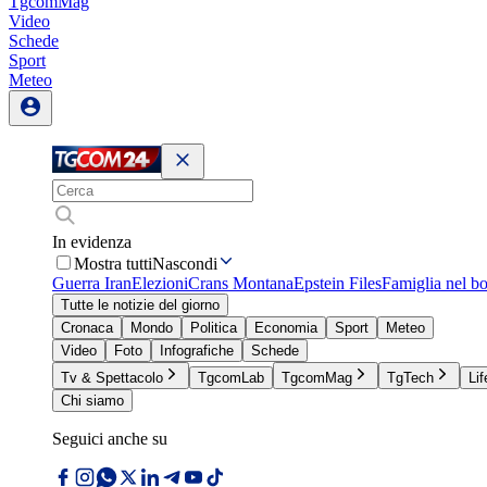
TgcomMag
Video
Schede
Sport
Meteo
In evidenza
Mostra tutti
Nascondi
Guerra Iran
Elezioni
Crans Montana
Epstein Files
Famiglia nel b
Tutte le notizie del giorno
Cronaca
Mondo
Politica
Economia
Sport
Meteo
Video
Foto
Infografiche
Schede
Tv & Spettacolo
TgcomLab
TgcomMag
TgTech
Lif
Chi siamo
Seguici anche su