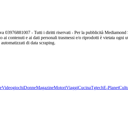
va 03976881007 - Tutti i diritti riservati - Per la pubblicità Mediamon
o ai contenuti e ai dati personali trasmessi e/o riprodotti è vietata ogni 
zi automatizzati di data scraping.
e
Videogiochi
Donne
Magazine
Motori
Viaggi
Cucina
Tgtech
E-Planet
Cult