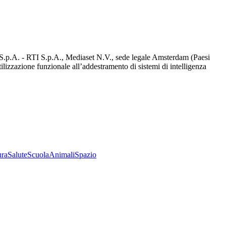
d S.p.A. - RTI S.p.A., Mediaset N.V., sede legale Amsterdam (Paesi
utilizzazione funzionale all’addestramento di sistemi di intelligenza
ura
Salute
Scuola
Animali
Spazio