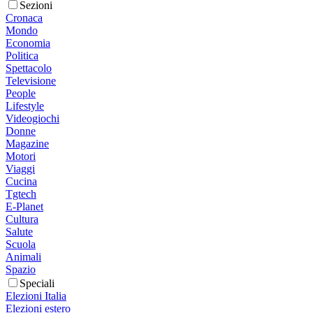
Sezioni
Cronaca
Mondo
Economia
Politica
Spettacolo
Televisione
People
Lifestyle
Videogiochi
Donne
Magazine
Motori
Viaggi
Cucina
Tgtech
E-Planet
Cultura
Salute
Scuola
Animali
Spazio
Speciali
Elezioni Italia
Elezioni estero