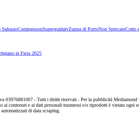
 Subasio
Comingsoon
Superguidatv
Zuppa di Porro
Non Sprecare
Cotto 
tigiano in Fiera 2025
va 03976881007 - Tutti i diritti riservati - Per la pubblicità Mediamon
o ai contenuti e ai dati personali trasmessi e/o riprodotti è vietata ogni 
zi automatizzati di data scraping.