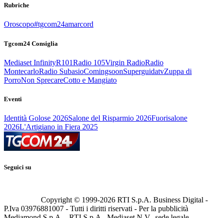
Rubriche
Oroscopo
#tgcom24amarcord
Tgcom24 Consiglia
Mediaset Infinity
R101
Radio 105
Virgin Radio
Radio
Montecarlo
Radio Subasio
Comingsoon
Superguidatv
Zuppa di
Porro
Non Sprecare
Cotto e Mangiato
Eventi
Identità Golose 2026
Salone del Risparmio 2026
Fuorisalone
2026
L'Artigiano in Fiera 2025
Seguici su
Copyright © 1999-
2026
RTI S.p.A. Business Digital -
P.Iva 03976881007 - Tutti i diritti riservati - Per la pubblicità
Mediamond S.p.A. - RTI S.p.A., Mediaset N.V., sede legale