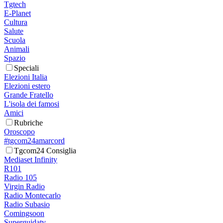
Tgtech
E-Planet
Cultura
Salute
Scuola
Animali
Spazio
Speciali
Elezioni Italia
Elezioni estero
Grande Fratello
L'isola dei famosi
Amici
Rubriche
Oroscopo
#tgcom24amarcord
Tgcom24 Consiglia
Mediaset Infinity
R101
Radio 105
Virgin Radio
Radio Montecarlo
Radio Subasio
Comingsoon
Superguidatv