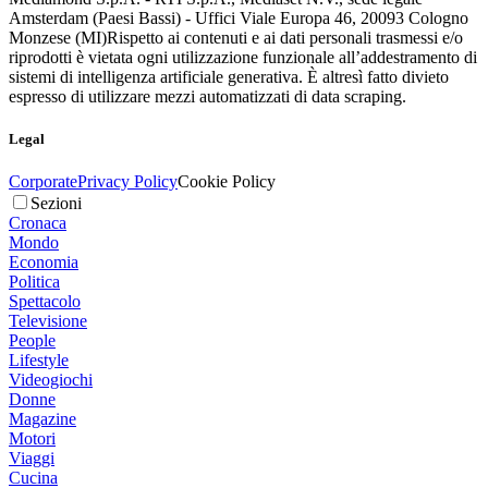
Amsterdam (Paesi Bassi) - Uffici Viale Europa 46, 20093 Cologno
Monzese (MI)
Rispetto ai contenuti e ai dati personali trasmessi e/o
riprodotti è vietata ogni utilizzazione funzionale all’addestramento di
sistemi di intelligenza artificiale generativa. È altresì fatto divieto
espresso di utilizzare mezzi automatizzati di data scraping.
Legal
Corporate
Privacy Policy
Cookie Policy
Sezioni
Cronaca
Mondo
Economia
Politica
Spettacolo
Televisione
People
Lifestyle
Videogiochi
Donne
Magazine
Motori
Viaggi
Cucina