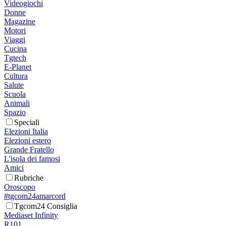
Videogiochi
Donne
Magazine
Motori
Viaggi
Cucina
Tgtech
E-Planet
Cultura
Salute
Scuola
Animali
Spazio
Speciali
Elezioni Italia
Elezioni estero
Grande Fratello
L'isola dei famosi
Amici
Rubriche
Oroscopo
#tgcom24amarcord
Tgcom24 Consiglia
Mediaset Infinity
R101