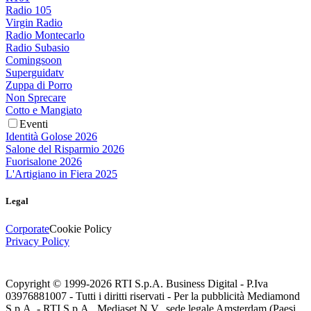
Radio 105
Virgin Radio
Radio Montecarlo
Radio Subasio
Comingsoon
Superguidatv
Zuppa di Porro
Non Sprecare
Cotto e Mangiato
Eventi
Identità Golose 2026
Salone del Risparmio 2026
Fuorisalone 2026
L'Artigiano in Fiera 2025
Legal
Corporate
Cookie Policy
Privacy Policy
Copyright © 1999-
2026
RTI S.p.A. Business Digital - P.Iva
03976881007 - Tutti i diritti riservati - Per la pubblicità Mediamond
S.p.A. - RTI S.p.A., Mediaset N.V., sede legale Amsterdam (Paesi