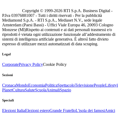
Copyright © 1999-
2026
RTI S.p.A. Business Digital -
P.Iva 03976881007 - Tutti i diritti riservati - Per la pubblicità
Mediamond S.p.A. - RTI S.p.A., Mediaset N.V., sede legale
Amsterdam (Paesi Bassi) - Uffici Viale Europa 46, 20093 Cologno
Monzese (MI)
Rispetto ai contenuti e ai dati personali trasmessi e/o
riprodotti è vietata ogni utilizzazione funzionale all’addestramento di
sistemi di intelligenza artificiale generativa. È altresì fatto divieto
espresso di utilizzare mezzi automatizzati di data scraping.
Legal
Corporate
Privacy Policy
Cookie Policy
Sezioni
Cronaca
Mondo
Economia
Politica
Spettacolo
Televisione
People
Lifestyl
Planet
Cultura
Salute
Scuola
Animali
Spazio
Speciali
Elezioni Italia
Elezioni estero
Grande Fratello
L'isola dei famosi
Amici