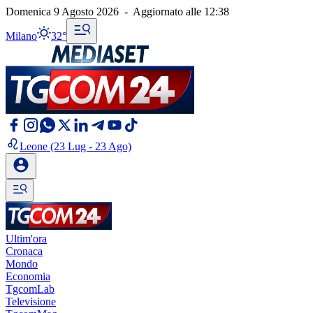
Domenica 9 Agosto 2026
-
Aggiornato alle
12:38
Milano
32°
Leone
(23 Lug - 23 Ago)
Ultim'ora
Cronaca
Mondo
Economia
TgcomLab
Televisione