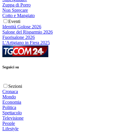
Zuppa di Porro
Non Sprecare
Cotto e Mangiato
Eventi
Identità Golose 2026
Salone del Risparmio 2026
Fuorisalone 2026
L'Artigiano in Fiera 2025
Seguici su
Sezioni
Cronaca
Mondo
Economia
Politica
Spettacolo
Televisione
People
Lifestyle