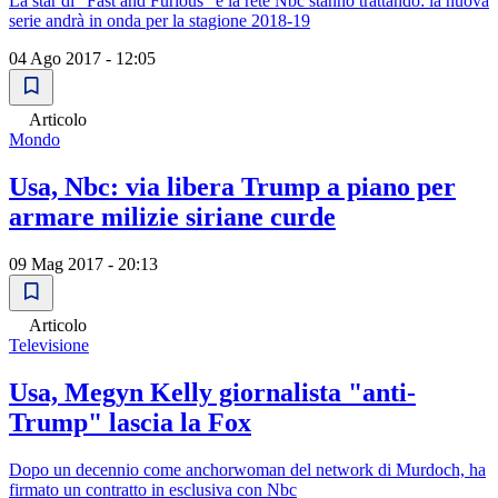
La star di "Fast and Furious" e la rete Nbc stanno trattando: la nuova
serie andrà in onda per la stagione 2018-19
04 Ago 2017 - 12:05
Articolo
Mondo
Usa, Nbc: via libera Trump a piano per
armare milizie siriane curde
09 Mag 2017 - 20:13
Articolo
Televisione
Usa, Megyn Kelly giornalista "anti-
Trump" lascia la Fox
Dopo un decennio come anchorwoman del network di Murdoch, ha
firmato un contratto in esclusiva con Nbc