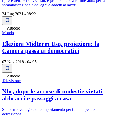
riprese della serie tv Gaslit, è pronto anche a fornire aiuto per la
somministrazione a colleghi e addetti ai lavori
24 Lug 2021 - 08:22
Articolo
Mondo
Elezioni Midterm Usa, proiezioni: la
Camera passa ai democratici
07 Nov 2018 - 04:05
Articolo
Televisione
Nbc, dopo le accuse di molestie vietati
abbracci e passaggi a casa
Stilate nuove regole di comportamento per tutti i dipendenti
dell'azienda