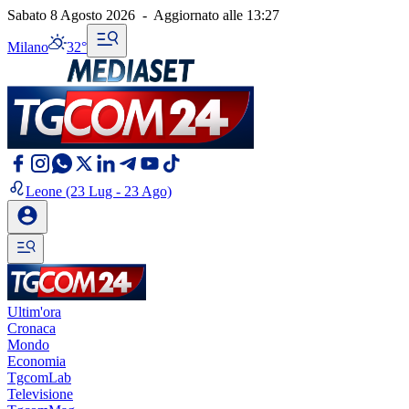
Sabato 8 Agosto 2026
-
Aggiornato alle
13:27
Milano
32°
Leone
(23 Lug - 23 Ago)
Ultim'ora
Cronaca
Mondo
Economia
TgcomLab
Televisione