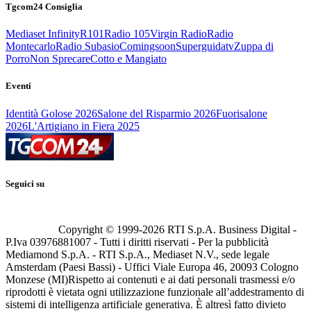
Tgcom24 Consiglia
Mediaset Infinity
R101
Radio 105
Virgin Radio
Radio
Montecarlo
Radio Subasio
Comingsoon
Superguidatv
Zuppa di
Porro
Non Sprecare
Cotto e Mangiato
Eventi
Identità Golose 2026
Salone del Risparmio 2026
Fuorisalone
2026
L'Artigiano in Fiera 2025
Seguici su
Copyright © 1999-
2026
RTI S.p.A. Business Digital -
P.Iva 03976881007 - Tutti i diritti riservati - Per la pubblicità
Mediamond S.p.A. - RTI S.p.A., Mediaset N.V., sede legale
Amsterdam (Paesi Bassi) - Uffici Viale Europa 46, 20093 Cologno
Monzese (MI)
Rispetto ai contenuti e ai dati personali trasmessi e/o
riprodotti è vietata ogni utilizzazione funzionale all’addestramento di
sistemi di intelligenza artificiale generativa. È altresì fatto divieto