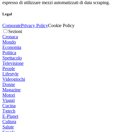
espresso di utilizzare mezzi automatizzati di data scraping.
Legal
Corporate
Privacy Policy
Cookie Policy
Sezioni
Cronaca
Mondo
Economia
Politica
Spettacolo
Televisione
People
Lifestyle
Videogiochi
Donne
Magazine
Motori
Viaggi
Cucina
Tgtech
E-Planet
Cultura
Salute