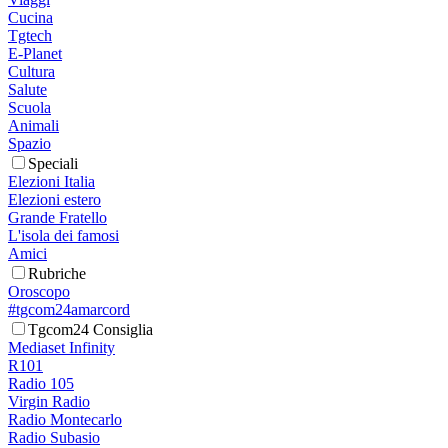
Cucina
Tgtech
E-Planet
Cultura
Salute
Scuola
Animali
Spazio
Speciali
Elezioni Italia
Elezioni estero
Grande Fratello
L'isola dei famosi
Amici
Rubriche
Oroscopo
#tgcom24amarcord
Tgcom24 Consiglia
Mediaset Infinity
R101
Radio 105
Virgin Radio
Radio Montecarlo
Radio Subasio