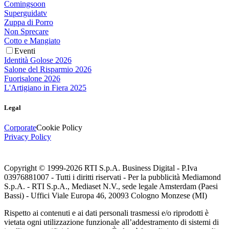
Comingsoon
Superguidatv
Zuppa di Porro
Non Sprecare
Cotto e Mangiato
Eventi
Identità Golose 2026
Salone del Risparmio 2026
Fuorisalone 2026
L'Artigiano in Fiera 2025
Legal
Corporate
Cookie Policy
Privacy Policy
Copyright © 1999-
2026
RTI S.p.A. Business Digital - P.Iva
03976881007 - Tutti i diritti riservati - Per la pubblicità Mediamond
S.p.A. - RTI S.p.A., Mediaset N.V., sede legale Amsterdam (Paesi
Bassi) - Uffici Viale Europa 46, 20093 Cologno Monzese (MI)
Rispetto ai contenuti e ai dati personali trasmessi e/o riprodotti è
vietata ogni utilizzazione funzionale all’addestramento di sistemi di