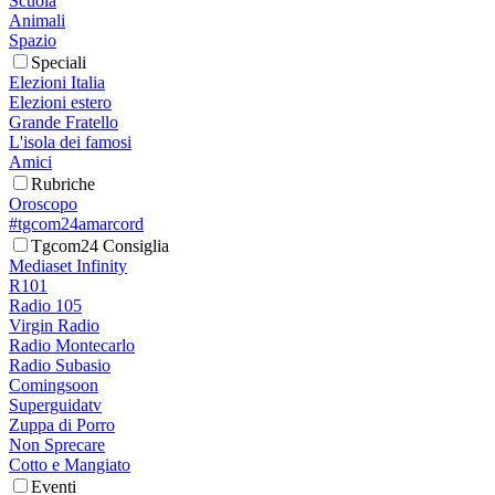
Scuola
Animali
Spazio
Speciali
Elezioni Italia
Elezioni estero
Grande Fratello
L'isola dei famosi
Amici
Rubriche
Oroscopo
#tgcom24amarcord
Tgcom24 Consiglia
Mediaset Infinity
R101
Radio 105
Virgin Radio
Radio Montecarlo
Radio Subasio
Comingsoon
Superguidatv
Zuppa di Porro
Non Sprecare
Cotto e Mangiato
Eventi