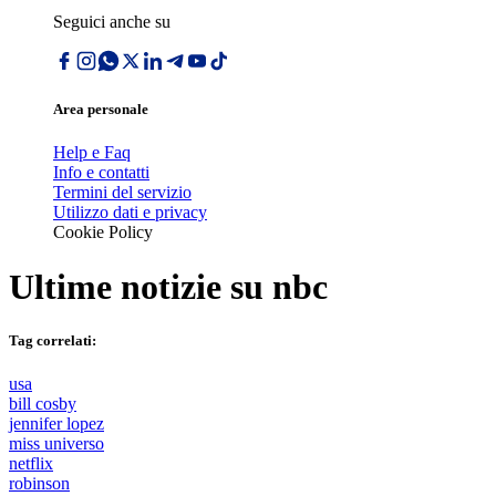
Seguici anche su
Area personale
Help e Faq
Info e contatti
Termini del servizio
Utilizzo dati e privacy
Cookie Policy
Ultime notizie su
nbc
Tag correlati:
usa
bill cosby
jennifer lopez
miss universo
netflix
robinson