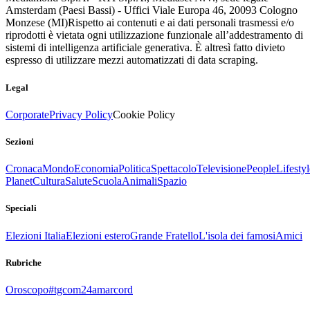
Amsterdam (Paesi Bassi) - Uffici Viale Europa 46, 20093 Cologno
Monzese (MI)
Rispetto ai contenuti e ai dati personali trasmessi e/o
riprodotti è vietata ogni utilizzazione funzionale all’addestramento di
sistemi di intelligenza artificiale generativa. È altresì fatto divieto
espresso di utilizzare mezzi automatizzati di data scraping.
Legal
Corporate
Privacy Policy
Cookie Policy
Sezioni
Cronaca
Mondo
Economia
Politica
Spettacolo
Televisione
People
Lifestyl
Planet
Cultura
Salute
Scuola
Animali
Spazio
Speciali
Elezioni Italia
Elezioni estero
Grande Fratello
L'isola dei famosi
Amici
Rubriche
Oroscopo
#tgcom24amarcord