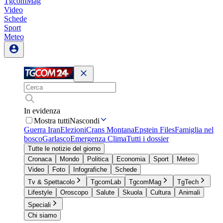
TgcomMag
Video
Schede
Sport
Meteo
In evidenza
Mostra tutti
Nascondi
Guerra Iran
Elezioni
Crans Montana
Epstein Files
Famiglia nel
bosco
Garlasco
Emergenza Clima
Tutti i dossier
Tutte le notizie del giorno
Cronaca
Mondo
Politica
Economia
Sport
Meteo
Video
Foto
Infografiche
Schede
Tv & Spettacolo
TgcomLab
TgcomMag
TgTech
Lifestyle
Oroscopo
Salute
Skuola
Cultura
Animali
Speciali
Chi siamo