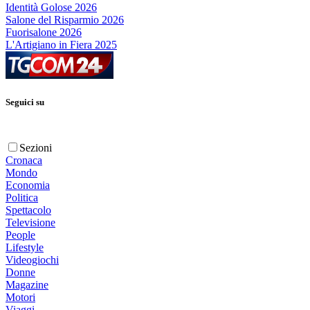
Identità Golose 2026
Salone del Risparmio 2026
Fuorisalone 2026
L'Artigiano in Fiera 2025
Seguici su
Sezioni
Cronaca
Mondo
Economia
Politica
Spettacolo
Televisione
People
Lifestyle
Videogiochi
Donne
Magazine
Motori
Viaggi