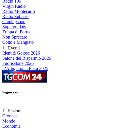
Radio 105
Virgin Radio
Radio Montecarlo
Radio Subasio
Comingsoon
Superguidatv
Zuppa di Porro
Non Sprecare
Cotto e Mangiato
Eventi
Identità Golose 2026
Salone del Risparmio 2026
Fuorisalone 2026
L'Artigiano in Fiera 2025
Seguici su
Sezioni
Cronaca
Mondo
Economia