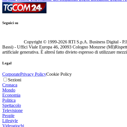
Seguici su
Copyright © 1999-
2026
RTI S.p.A. Business Digital - P.I
Bassi) - Uffici Viale Europa 46, 20093 Cologno Monzese (MI)
Rispett
artificiale generativa. È altresì fatto divieto espresso di utilizzare mez
Legal
Corporate
Privacy Policy
Cookie Policy
Sezioni
Cronaca
Mondo
Economia
Politica
Spettacolo
Televisione
People
Lifestyle
Videogiochi