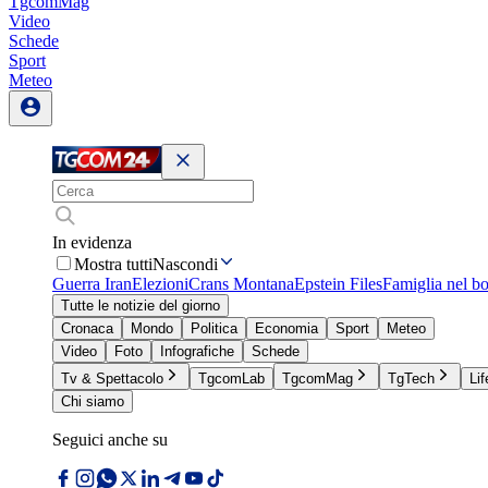
TgcomMag
Video
Schede
Sport
Meteo
In evidenza
Mostra tutti
Nascondi
Guerra Iran
Elezioni
Crans Montana
Epstein Files
Famiglia nel b
Tutte le notizie del giorno
Cronaca
Mondo
Politica
Economia
Sport
Meteo
Video
Foto
Infografiche
Schede
Tv & Spettacolo
TgcomLab
TgcomMag
TgTech
Lif
Chi siamo
Seguici anche su