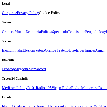
Legal
Corporate
Privacy Policy
Cookie Policy
Sezioni
Cronaca
Mondo
Economia
Politica
Spettacolo
Televisione
People
Lifestyl
Speciali
Elezioni Italia
Elezioni estero
Grande Fratello
L'isola dei famosi
Amici
Rubriche
Oroscopo
#tgcom24amarcord
Tgcom24 Consiglia
Mediaset Infinity
R101
Radio 105
Virgin Radio
Radio Montecarlo
Radio
Eventi
Identità Golose 2026
Salone del Risparmio 2026
Fuorisalone 2026
L'Ar