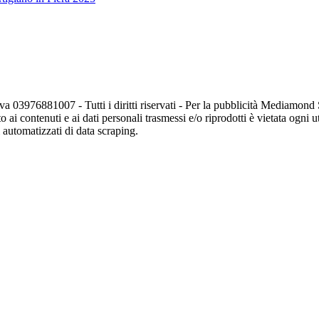
va 03976881007 - Tutti i diritti riservati - Per la pubblicità Mediamon
o ai contenuti e ai dati personali trasmessi e/o riprodotti è vietata ogni 
zi automatizzati di data scraping.