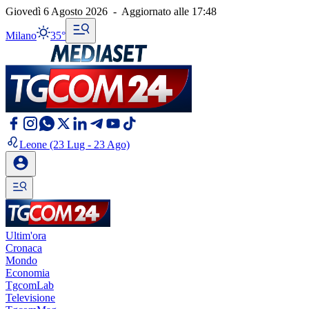
Giovedì 6 Agosto 2026
-
Aggiornato alle
17:48
Milano
35°
Leone
(23 Lug - 23 Ago)
Ultim'ora
Cronaca
Mondo
Economia
TgcomLab
Televisione