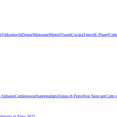
e
Videogiochi
Donne
Magazine
Motori
Viaggi
Cucina
Tgtech
E-Planet
Cult
 Subasio
Comingsoon
Superguidatv
Zuppa di Porro
Non Sprecare
Cotto 
tigiano in Fiera 2025