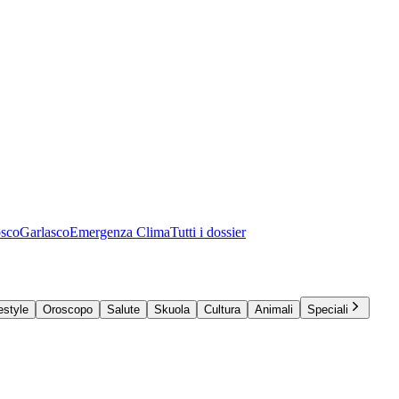
osco
Garlasco
Emergenza Clima
Tutti i dossier
estyle
Oroscopo
Salute
Skuola
Cultura
Animali
Speciali