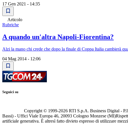
17 Gen 2021 - 14:35
Articolo
Rubriche
A quando un'altra Napoli-Fiorentina?
Alzi la mano chi crede che dopo la finale di Coppa Italia cambierà qua
04 Mag 2014 - 12:06
Seguici su
Copyright © 1999-
2026
RTI S.p.A. Business Digital - P.I
Bassi) - Uffici Viale Europa 46, 20093 Cologno Monzese (MI)
Rispett
artificiale generativa. È altresì fatto divieto espresso di utilizzare mez