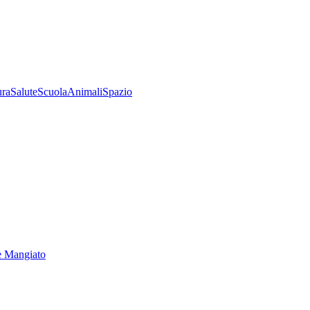
ura
Salute
Scuola
Animali
Spazio
e Mangiato