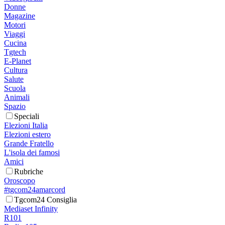
Donne
Magazine
Motori
Viaggi
Cucina
Tgtech
E-Planet
Cultura
Salute
Scuola
Animali
Spazio
Speciali
Elezioni Italia
Elezioni estero
Grande Fratello
L'isola dei famosi
Amici
Rubriche
Oroscopo
#tgcom24amarcord
Tgcom24 Consiglia
Mediaset Infinity
R101