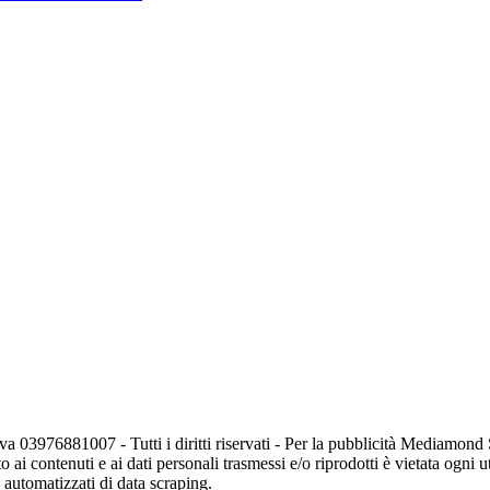
va 03976881007 - Tutti i diritti riservati - Per la pubblicità Mediamon
o ai contenuti e ai dati personali trasmessi e/o riprodotti è vietata ogni 
zi automatizzati di data scraping.