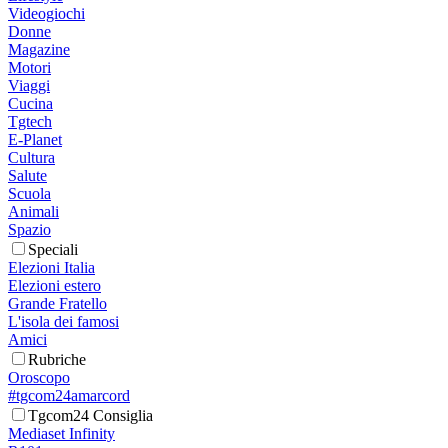
Videogiochi
Donne
Magazine
Motori
Viaggi
Cucina
Tgtech
E-Planet
Cultura
Salute
Scuola
Animali
Spazio
Speciali
Elezioni Italia
Elezioni estero
Grande Fratello
L'isola dei famosi
Amici
Rubriche
Oroscopo
#tgcom24amarcord
Tgcom24 Consiglia
Mediaset Infinity