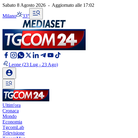
Sabato 8 Agosto 2026
-
Aggiornato alle
17:02
Milano
33°
Leone
(23 Lug - 23 Ago)
Ultim'ora
Cronaca
Mondo
Economia
TgcomLab
Televisione