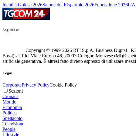
Identità Golose 2026
Salone del Risparmio 2026
Fuorisalone 2026
L'Ar
Seguici su
Copyright © 1999-
2026
RTI S.p.A. Business Digital - P.I
Bassi) - Uffici Viale Europa 46, 20093 Cologno Monzese (MI)
Rispett
artificiale generativa. È altresì fatto divieto espresso di utilizzare mez
Legal
Corporate
Privacy Policy
Cookie Policy
Sezioni
Cronaca
Mondo
Economia
Politica
Spettacolo
Televisione
People
Lifestyle