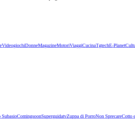
e
Videogiochi
Donne
Magazine
Motori
Viaggi
Cucina
Tgtech
E-Planet
Cult
 Subasio
Comingsoon
Superguidatv
Zuppa di Porro
Non Sprecare
Cotto 