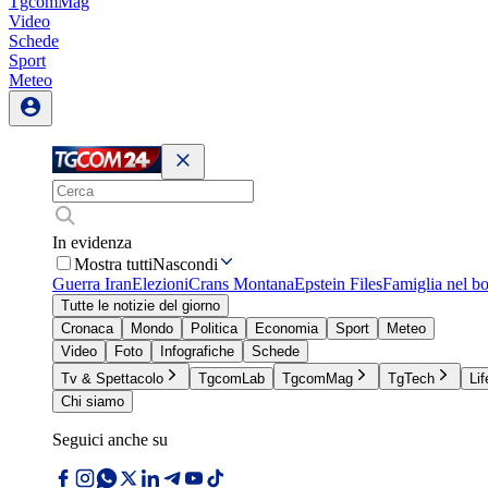
TgcomMag
Video
Schede
Sport
Meteo
In evidenza
Mostra tutti
Nascondi
Guerra Iran
Elezioni
Crans Montana
Epstein Files
Famiglia nel b
Tutte le notizie del giorno
Cronaca
Mondo
Politica
Economia
Sport
Meteo
Video
Foto
Infografiche
Schede
Tv & Spettacolo
TgcomLab
TgcomMag
TgTech
Lif
Chi siamo
Seguici anche su