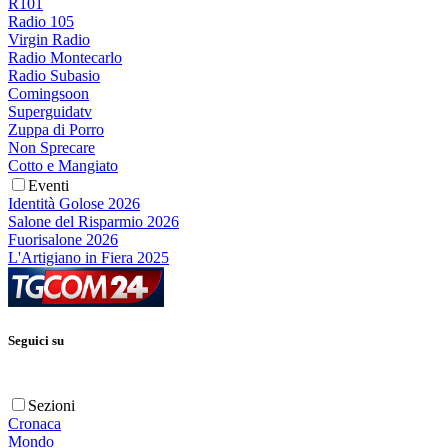
R101
Radio 105
Virgin Radio
Radio Montecarlo
Radio Subasio
Comingsoon
Superguidatv
Zuppa di Porro
Non Sprecare
Cotto e Mangiato
Eventi
Identità Golose 2026
Salone del Risparmio 2026
Fuorisalone 2026
L'Artigiano in Fiera 2025
Seguici su
Sezioni
Cronaca
Mondo