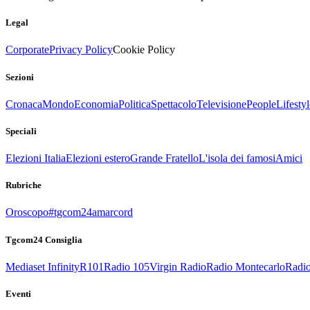
Legal
Corporate
Privacy Policy
Cookie Policy
Sezioni
Cronaca
Mondo
Economia
Politica
Spettacolo
Televisione
People
Lifestyl
Speciali
Elezioni Italia
Elezioni estero
Grande Fratello
L'isola dei famosi
Amici
Rubriche
Oroscopo
#tgcom24amarcord
Tgcom24 Consiglia
Mediaset Infinity
R101
Radio 105
Virgin Radio
Radio Montecarlo
Radio
Eventi