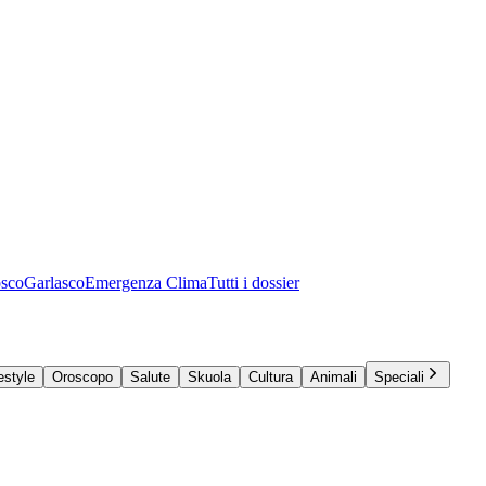
osco
Garlasco
Emergenza Clima
Tutti i dossier
estyle
Oroscopo
Salute
Skuola
Cultura
Animali
Speciali