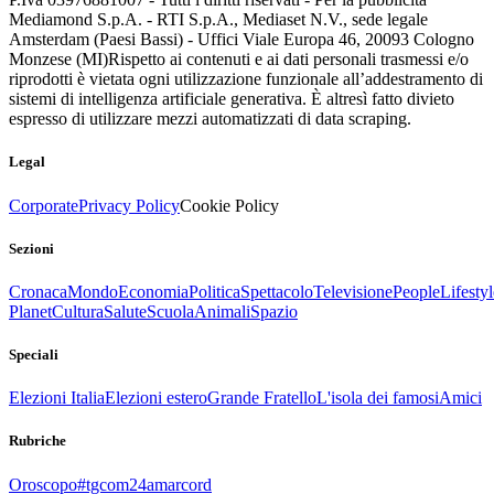
Mediamond S.p.A. - RTI S.p.A., Mediaset N.V., sede legale
Amsterdam (Paesi Bassi) - Uffici Viale Europa 46, 20093 Cologno
Monzese (MI)
Rispetto ai contenuti e ai dati personali trasmessi e/o
riprodotti è vietata ogni utilizzazione funzionale all’addestramento di
sistemi di intelligenza artificiale generativa. È altresì fatto divieto
espresso di utilizzare mezzi automatizzati di data scraping.
Legal
Corporate
Privacy Policy
Cookie Policy
Sezioni
Cronaca
Mondo
Economia
Politica
Spettacolo
Televisione
People
Lifestyl
Planet
Cultura
Salute
Scuola
Animali
Spazio
Speciali
Elezioni Italia
Elezioni estero
Grande Fratello
L'isola dei famosi
Amici
Rubriche
Oroscopo
#tgcom24amarcord