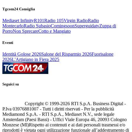
Tgcom24 Consiglia
Mediaset Infinity
R101
Radio 105
Virgin Radio
Radio
Montecarlo
Radio Subasio
Comingsoon
Superguidatv
Zuppa di
Porro
Non Sprecare
Cotto e Mangiato
Eventi
Identità Golose 2026
Salone del Risparmio 2026
Fuorisalone
2026
L'Artigiano in Fiera 2025
Seguici su
Copyright © 1999-
2026
RTI S.p.A. Business Digital -
P.Iva 03976881007 - Tutti i diritti riservati - Per la pubblicità
Mediamond S.p.A. - RTI S.p.A., Mediaset N.V., sede legale
Amsterdam (Paesi Bassi) - Uffici Viale Europa 46, 20093 Cologno
Monzese (MI)
Rispetto ai contenuti e ai dati personali trasmessi e/o
riprodotti è vietata ogni utilizzazione funzionale all’addestramento di