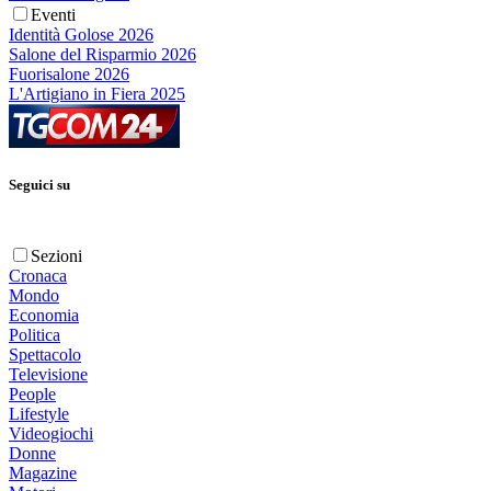
Eventi
Identità Golose 2026
Salone del Risparmio 2026
Fuorisalone 2026
L'Artigiano in Fiera 2025
Seguici su
Sezioni
Cronaca
Mondo
Economia
Politica
Spettacolo
Televisione
People
Lifestyle
Videogiochi
Donne
Magazine