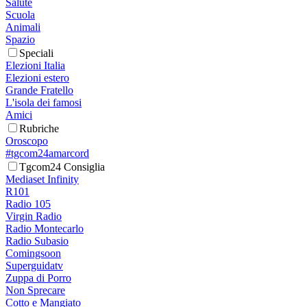
Salute
Scuola
Animali
Spazio
Speciali
Elezioni Italia
Elezioni estero
Grande Fratello
L'isola dei famosi
Amici
Rubriche
Oroscopo
#tgcom24amarcord
Tgcom24 Consiglia
Mediaset Infinity
R101
Radio 105
Virgin Radio
Radio Montecarlo
Radio Subasio
Comingsoon
Superguidatv
Zuppa di Porro
Non Sprecare
Cotto e Mangiato