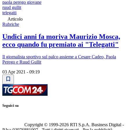
paola perego giovane
ruud gullit
telegatti
Articolo
Rubriche
Undici anni fa moriva Maurizio Mosca,
ecco quando fu premiato ai "Telegatti"
Il giornalista sportivo sul palco assieme a Cesare Cadeo, Paola
Perego e Ruud Gullit
03 Apr 2021 - 09:19
Seguici su
Copyright © 1999-
2026
RTI S.p.A. Business Digital -
P.Iva 03976881007 - Tutti i diritti riservati - Per la pubblicità