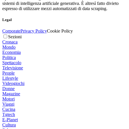
sistemi di intelligenza artificiale generativa. È altresì fatto divieto
espresso di utilizzare mezzi automatizzati di data scraping.
Legal
Corporate
Privacy Policy
Cookie Policy
Sezioni
Cronaca
Mondo
Economia
Politica
Spettacolo
Televisione
People
Lifestyle
Videogiochi
Donne
Magazine
Motori
Viaggi
Cucina
Tgtech
E-Planet
Cultura