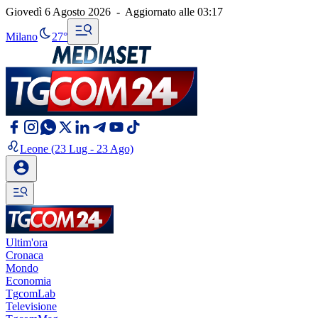
Giovedì 6 Agosto 2026
-
Aggiornato alle
03:17
Milano
27°
Leone
(23 Lug - 23 Ago)
Ultim'ora
Cronaca
Mondo
Economia
TgcomLab
Televisione