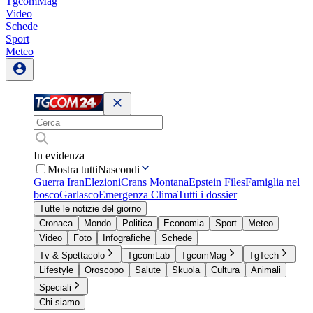
TgcomMag
Video
Schede
Sport
Meteo
In evidenza
Mostra tutti
Nascondi
Guerra Iran
Elezioni
Crans Montana
Epstein Files
Famiglia nel
bosco
Garlasco
Emergenza Clima
Tutti i dossier
Tutte le notizie del giorno
Cronaca
Mondo
Politica
Economia
Sport
Meteo
Video
Foto
Infografiche
Schede
Tv & Spettacolo
TgcomLab
TgcomMag
TgTech
Lifestyle
Oroscopo
Salute
Skuola
Cultura
Animali
Speciali
Chi siamo