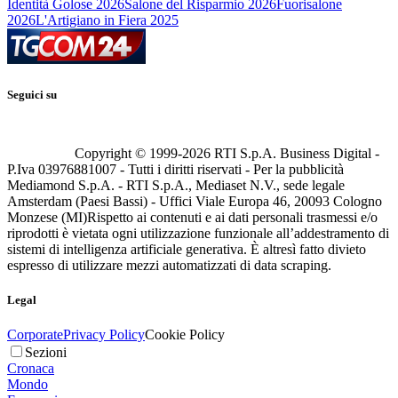
Identità Golose 2026
Salone del Risparmio 2026
Fuorisalone
2026
L'Artigiano in Fiera 2025
Seguici su
Copyright © 1999-
2026
RTI S.p.A. Business Digital -
P.Iva 03976881007 - Tutti i diritti riservati - Per la pubblicità
Mediamond S.p.A. - RTI S.p.A., Mediaset N.V., sede legale
Amsterdam (Paesi Bassi) - Uffici Viale Europa 46, 20093 Cologno
Monzese (MI)
Rispetto ai contenuti e ai dati personali trasmessi e/o
riprodotti è vietata ogni utilizzazione funzionale all’addestramento di
sistemi di intelligenza artificiale generativa. È altresì fatto divieto
espresso di utilizzare mezzi automatizzati di data scraping.
Legal
Corporate
Privacy Policy
Cookie Policy
Sezioni
Cronaca
Mondo