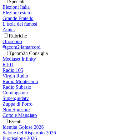
Speciali
Elezioni Italia
Elezioni estero
Grande Fratello
L'isola dei famosi
Amici
Rubriche
Oroscopo
#tgcom24amarcord
Tgcom24 Consiglia
Mediaset Infinity
R101
Radio 105
Virgin Radio
Radio Montecarlo
Radio Subasio
Comingsoon
Superguidatv
Zuppa di Porro
Non Sprecare
Cotto e Mangiato
Eventi
Identità Golose 2026
Salone del Risparmio 2026
Fuorisalone 2026