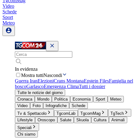
TgcomMag
Video
Schede
Sport
Meteo
In evidenza
Mostra tutti
Nascondi
Guerra Iran
Elezioni
Crans Montana
Epstein Files
Famiglia nel
bosco
Garlasco
Emergenza Clima
Tutti i dossier
Tutte le notizie del giorno
Cronaca
Mondo
Politica
Economia
Sport
Meteo
Video
Foto
Infografiche
Schede
Tv & Spettacolo
TgcomLab
TgcomMag
TgTech
Lifestyle
Oroscopo
Salute
Skuola
Cultura
Animali
Speciali
Chi siamo