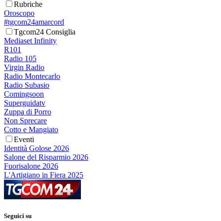
Rubriche
Oroscopo
#tgcom24amarcord
Tgcom24 Consiglia
Mediaset Infinity
R101
Radio 105
Virgin Radio
Radio Montecarlo
Radio Subasio
Comingsoon
Superguidatv
Zuppa di Porro
Non Sprecare
Cotto e Mangiato
Eventi
Identità Golose 2026
Salone del Risparmio 2026
Fuorisalone 2026
L'Artigiano in Fiera 2025
Seguici su