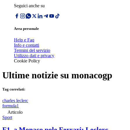
Seguici anche su
Area personale
Help e Faq
Info e contatti
Termini del servizio
Utilizzo dati e privacy
Cookie Policy
Ultime notizie su
monacogp
Tag correlati:
charles leclerc
formula1
Articolo
Sport
F1, a Monaco pole Ferrari: Leclerc