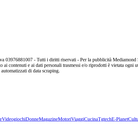
va 03976881007 - Tutti i diritti riservati - Per la pubblicità Mediamon
o ai contenuti e ai dati personali trasmessi e/o riprodotti è vietata ogni 
zi automatizzati di data scraping.
e
Videogiochi
Donne
Magazine
Motori
Viaggi
Cucina
Tgtech
E-Planet
Cult