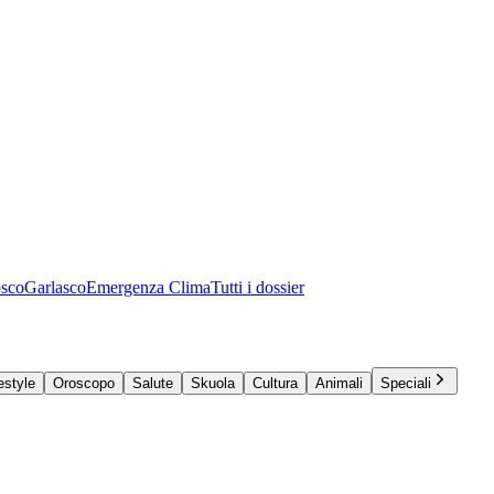
osco
Garlasco
Emergenza Clima
Tutti i dossier
estyle
Oroscopo
Salute
Skuola
Cultura
Animali
Speciali