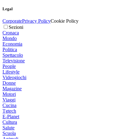
Legal
Corporate
Privacy Policy
Cookie Policy
Sezioni
Cronaca
Mondo
Economia
Politica
Spettacolo
Televisione
People
Lifestyle
Videogiochi
Donne
Magazine
Motori
Viaggi
Cucina
Tgtech
E-Planet
Cultura
Salute
Scuola
Animali