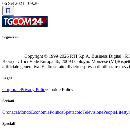
06 Set 2021 - 09:26
Seguici su
Copyright © 1999-
2026
RTI S.p.A. Business Digital - P.I
Bassi) - Uffici Viale Europa 46, 20093 Cologno Monzese (MI)
Rispett
artificiale generativa. È altresì fatto divieto espresso di utilizzare mez
Legal
Corporate
Privacy Policy
Cookie Policy
Sezioni
Cronaca
Mondo
Economia
Politica
Spettacolo
Televisione
People
Lifestyl
Speciali