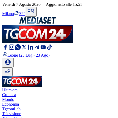
Venerdì 7 Agosto 2026
-
Aggiornato alle
15:51
Milano
35°
Leone
(23 Lug - 23 Ago)
Ultim'ora
Cronaca
Mondo
Economia
TgcomLab
Televisione