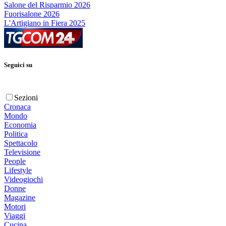
Salone del Risparmio 2026
Fuorisalone 2026
L'Artigiano in Fiera 2025
Seguici su
Sezioni
Cronaca
Mondo
Economia
Politica
Spettacolo
Televisione
People
Lifestyle
Videogiochi
Donne
Magazine
Motori
Viaggi
Cucina