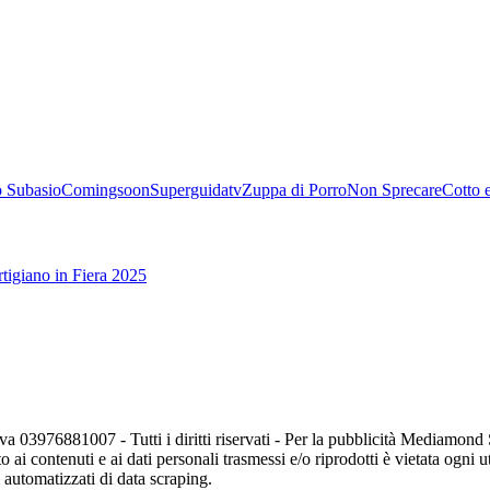
 Subasio
Comingsoon
Superguidatv
Zuppa di Porro
Non Sprecare
Cotto 
tigiano in Fiera 2025
va 03976881007 - Tutti i diritti riservati - Per la pubblicità Mediamon
o ai contenuti e ai dati personali trasmessi e/o riprodotti è vietata ogni 
zi automatizzati di data scraping.