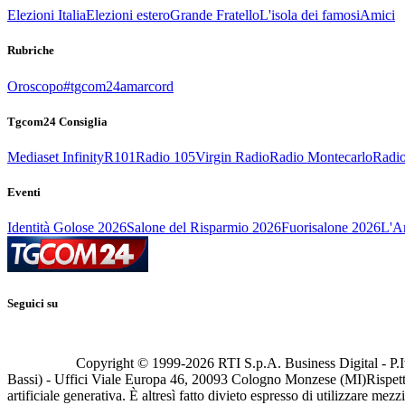
Elezioni Italia
Elezioni estero
Grande Fratello
L'isola dei famosi
Amici
Rubriche
Oroscopo
#tgcom24amarcord
Tgcom24 Consiglia
Mediaset Infinity
R101
Radio 105
Virgin Radio
Radio Montecarlo
Radio
Eventi
Identità Golose 2026
Salone del Risparmio 2026
Fuorisalone 2026
L'Ar
Seguici su
Copyright © 1999-
2026
RTI S.p.A. Business Digital - P.I
Bassi) - Uffici Viale Europa 46, 20093 Cologno Monzese (MI)
Rispett
artificiale generativa. È altresì fatto divieto espresso di utilizzare mez