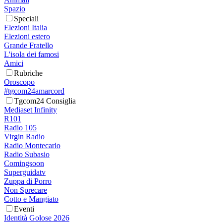
Spazio
Speciali
Elezioni Italia
Elezioni estero
Grande Fratello
L'isola dei famosi
Amici
Rubriche
Oroscopo
#tgcom24amarcord
Tgcom24 Consiglia
Mediaset Infinity
R101
Radio 105
Virgin Radio
Radio Montecarlo
Radio Subasio
Comingsoon
Superguidatv
Zuppa di Porro
Non Sprecare
Cotto e Mangiato
Eventi
Identità Golose 2026