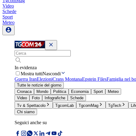
TgcomMag
Video
Schede
Sport
Meteo
In evidenza
Mostra tutti
Nascondi
Guerra Iran
Elezioni
Crans Montana
Epstein Files
Famiglia nel b
Tutte le notizie del giorno
Cronaca
Mondo
Politica
Economia
Sport
Meteo
Video
Foto
Infografiche
Schede
Tv & Spettacolo
TgcomLab
TgcomMag
TgTech
Lif
Chi siamo
Seguici anche su