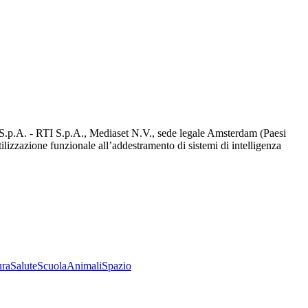
d S.p.A. - RTI S.p.A., Mediaset N.V., sede legale Amsterdam (Paesi
utilizzazione funzionale all’addestramento di sistemi di intelligenza
ura
Salute
Scuola
Animali
Spazio