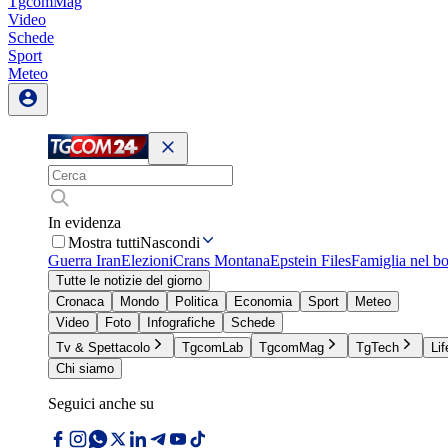
TgcomMag
Video
Schede
Sport
Meteo
In evidenza
Mostra tutti
Nascondi
Guerra Iran
Elezioni
Crans Montana
Epstein Files
Famiglia nel b
Tutte le notizie del giorno
Cronaca
Mondo
Politica
Economia
Sport
Meteo
Video
Foto
Infografiche
Schede
Tv & Spettacolo
TgcomLab
TgcomMag
TgTech
Lif
Chi siamo
Seguici anche su