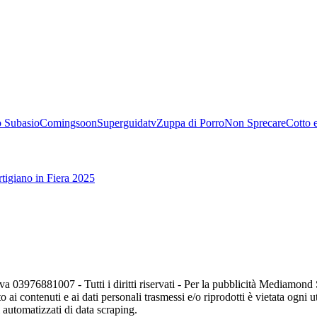
 Subasio
Comingsoon
Superguidatv
Zuppa di Porro
Non Sprecare
Cotto 
tigiano in Fiera 2025
va 03976881007 - Tutti i diritti riservati - Per la pubblicità Mediamon
o ai contenuti e ai dati personali trasmessi e/o riprodotti è vietata ogni 
zi automatizzati di data scraping.