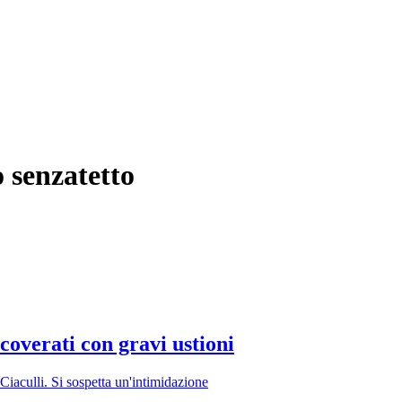
 senzatetto
coverati con gravi ustioni
Ciaculli. Si sospetta un'intimidazione