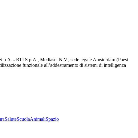
d S.p.A. - RTI S.p.A., Mediaset N.V., sede legale Amsterdam (Paesi
utilizzazione funzionale all’addestramento di sistemi di intelligenza
ura
Salute
Scuola
Animali
Spazio