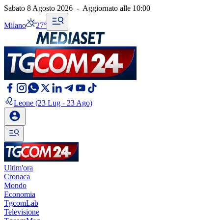
Sabato 8 Agosto 2026
-
Aggiornato alle
10:00
Milano
27°
Leone
(23 Lug - 23 Ago)
Ultim'ora
Cronaca
Mondo
Economia
TgcomLab
Televisione