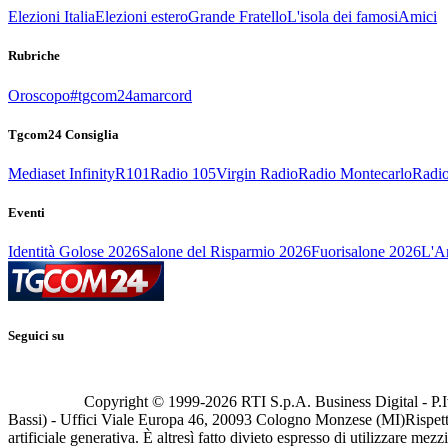
Elezioni Italia
Elezioni estero
Grande Fratello
L'isola dei famosi
Amici
Rubriche
Oroscopo
#tgcom24amarcord
Tgcom24 Consiglia
Mediaset Infinity
R101
Radio 105
Virgin Radio
Radio Montecarlo
Radio
Eventi
Identità Golose 2026
Salone del Risparmio 2026
Fuorisalone 2026
L'Ar
Seguici su
Copyright © 1999-
2026
RTI S.p.A. Business Digital - P.I
Bassi) - Uffici Viale Europa 46, 20093 Cologno Monzese (MI)
Rispett
artificiale generativa. È altresì fatto divieto espresso di utilizzare mez