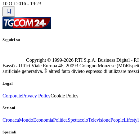
10 Ott 2016 - 19:23
Seguici su
Copyright © 1999-
2026
RTI S.p.A. Business Digital - P.I
Bassi) - Uffici Viale Europa 46, 20093 Cologno Monzese (MI)
Rispett
artificiale generativa. È altresì fatto divieto espresso di utilizzare mez
Legal
Corporate
Privacy Policy
Cookie Policy
Sezioni
Cronaca
Mondo
Economia
Politica
Spettacolo
Televisione
People
Lifestyl
Speciali