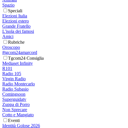
Spazio
Speciali
Elezioni Italia
Elezioni estero
Grande Fratello
L'isola dei famosi
Amici
Rubriche
Oroscopo
#tgcom24amarcord
Tgcom24 Consiglia
Mediaset Infinity
R101
Radio 105
Virgin Radio
Radio Montecarlo
Radio Subasio
Comingsoon
Superguidatv
Zuppa di Porro
Non Sprecare
Cotto e Mangiato
Eventi
Identità Golose 2026