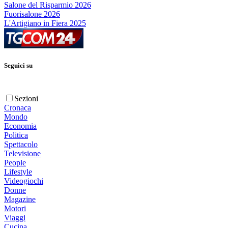
Salone del Risparmio 2026
Fuorisalone 2026
L'Artigiano in Fiera 2025
Seguici su
Sezioni
Cronaca
Mondo
Economia
Politica
Spettacolo
Televisione
People
Lifestyle
Videogiochi
Donne
Magazine
Motori
Viaggi
Cucina