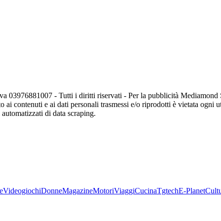
va 03976881007 - Tutti i diritti riservati - Per la pubblicità Mediamon
o ai contenuti e ai dati personali trasmessi e/o riprodotti è vietata ogni 
zi automatizzati di data scraping.
e
Videogiochi
Donne
Magazine
Motori
Viaggi
Cucina
Tgtech
E-Planet
Cult