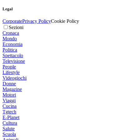
Legal
Corporate
Privacy Policy
Cookie Policy
Sezioni
Cronaca
Mondo
Economia
Politica
Spettacolo
Televisione
People
Lifestyle
Videogiochi
Donne
Magazine
Motori
Viaggi
Cucina
Tgtech
E-Planet
Cultura
Salute
Scuola
Animali