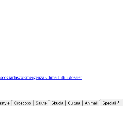
osco
Garlasco
Emergenza Clima
Tutti i dossier
estyle
Oroscopo
Salute
Skuola
Cultura
Animali
Speciali