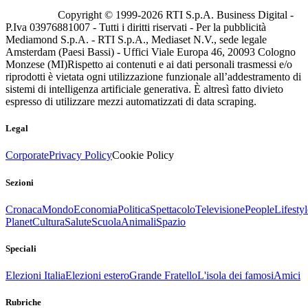
Copyright © 1999-
2026
RTI S.p.A. Business Digital -
P.Iva 03976881007 - Tutti i diritti riservati - Per la pubblicità
Mediamond S.p.A. - RTI S.p.A., Mediaset N.V., sede legale
Amsterdam (Paesi Bassi) - Uffici Viale Europa 46, 20093 Cologno
Monzese (MI)
Rispetto ai contenuti e ai dati personali trasmessi e/o
riprodotti è vietata ogni utilizzazione funzionale all’addestramento di
sistemi di intelligenza artificiale generativa. È altresì fatto divieto
espresso di utilizzare mezzi automatizzati di data scraping.
Legal
Corporate
Privacy Policy
Cookie Policy
Sezioni
Cronaca
Mondo
Economia
Politica
Spettacolo
Televisione
People
Lifestyl
Planet
Cultura
Salute
Scuola
Animali
Spazio
Speciali
Elezioni Italia
Elezioni estero
Grande Fratello
L'isola dei famosi
Amici
Rubriche