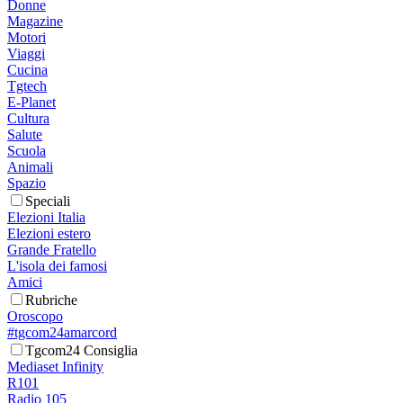
Donne
Magazine
Motori
Viaggi
Cucina
Tgtech
E-Planet
Cultura
Salute
Scuola
Animali
Spazio
Speciali
Elezioni Italia
Elezioni estero
Grande Fratello
L'isola dei famosi
Amici
Rubriche
Oroscopo
#tgcom24amarcord
Tgcom24 Consiglia
Mediaset Infinity
R101
Radio 105