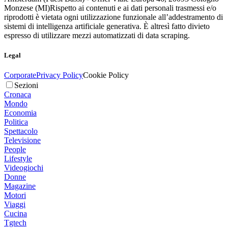
Monzese (MI)
Rispetto ai contenuti e ai dati personali trasmessi e/o
riprodotti è vietata ogni utilizzazione funzionale all’addestramento di
sistemi di intelligenza artificiale generativa. È altresì fatto divieto
espresso di utilizzare mezzi automatizzati di data scraping.
Legal
Corporate
Privacy Policy
Cookie Policy
Sezioni
Cronaca
Mondo
Economia
Politica
Spettacolo
Televisione
People
Lifestyle
Videogiochi
Donne
Magazine
Motori
Viaggi
Cucina
Tgtech