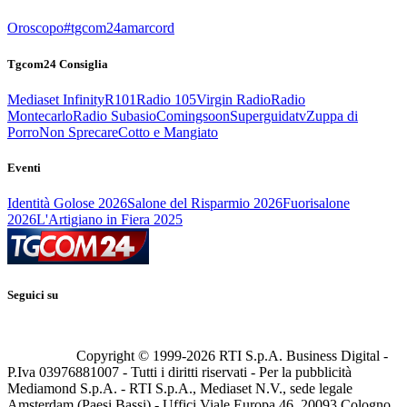
Oroscopo
#tgcom24amarcord
Tgcom24 Consiglia
Mediaset Infinity
R101
Radio 105
Virgin Radio
Radio
Montecarlo
Radio Subasio
Comingsoon
Superguidatv
Zuppa di
Porro
Non Sprecare
Cotto e Mangiato
Eventi
Identità Golose 2026
Salone del Risparmio 2026
Fuorisalone
2026
L'Artigiano in Fiera 2025
Seguici su
Copyright © 1999-
2026
RTI S.p.A. Business Digital -
P.Iva 03976881007 - Tutti i diritti riservati - Per la pubblicità
Mediamond S.p.A. - RTI S.p.A., Mediaset N.V., sede legale
Amsterdam (Paesi Bassi) - Uffici Viale Europa 46, 20093 Cologno