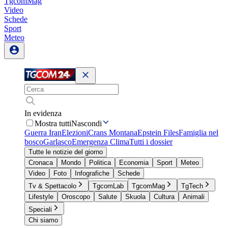
TgcomMag
Video
Schede
Sport
Meteo
In evidenza
Mostra tutti
Nascondi
Guerra Iran
Elezioni
Crans Montana
Epstein Files
Famiglia nel
bosco
Garlasco
Emergenza Clima
Tutti i dossier
Tutte le notizie del giorno
Cronaca
Mondo
Politica
Economia
Sport
Meteo
Video
Foto
Infografiche
Schede
Tv & Spettacolo
TgcomLab
TgcomMag
TgTech
Lifestyle
Oroscopo
Salute
Skuola
Cultura
Animali
Speciali
Chi siamo