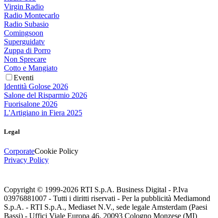
Virgin Radio
Radio Montecarlo
Radio Subasio
Comingsoon
Superguidatv
Zuppa di Porro
Non Sprecare
Cotto e Mangiato
Eventi
Identità Golose 2026
Salone del Risparmio 2026
Fuorisalone 2026
L'Artigiano in Fiera 2025
Legal
Corporate
Cookie Policy
Privacy Policy
Copyright © 1999-
2026
RTI S.p.A. Business Digital - P.Iva
03976881007 - Tutti i diritti riservati - Per la pubblicità Mediamond
S.p.A. - RTI S.p.A., Mediaset N.V., sede legale Amsterdam (Paesi
Bassi) - Uffici Viale Europa 46, 20093 Cologno Monzese (MI)