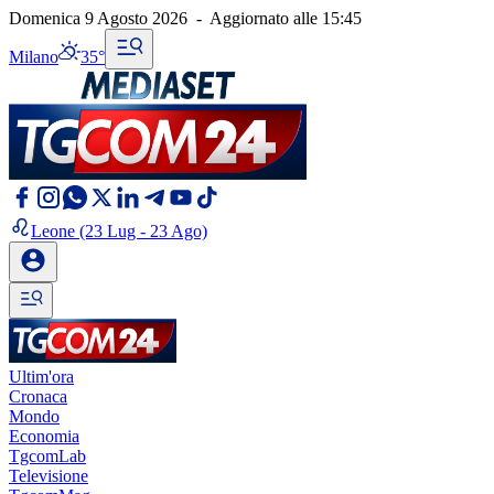
Domenica 9 Agosto 2026
-
Aggiornato alle
15:45
Milano
35°
Leone
(23 Lug - 23 Ago)
Ultim'ora
Cronaca
Mondo
Economia
TgcomLab
Televisione