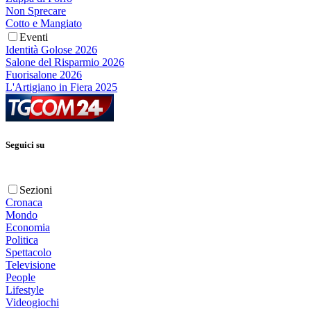
Non Sprecare
Cotto e Mangiato
Eventi
Identità Golose 2026
Salone del Risparmio 2026
Fuorisalone 2026
L'Artigiano in Fiera 2025
Seguici su
Sezioni
Cronaca
Mondo
Economia
Politica
Spettacolo
Televisione
People
Lifestyle
Videogiochi