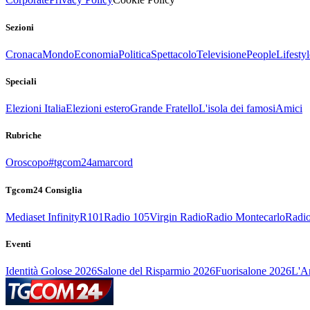
Sezioni
Cronaca
Mondo
Economia
Politica
Spettacolo
Televisione
People
Lifestyl
Speciali
Elezioni Italia
Elezioni estero
Grande Fratello
L'isola dei famosi
Amici
Rubriche
Oroscopo
#tgcom24amarcord
Tgcom24 Consiglia
Mediaset Infinity
R101
Radio 105
Virgin Radio
Radio Montecarlo
Radio
Eventi
Identità Golose 2026
Salone del Risparmio 2026
Fuorisalone 2026
L'Ar