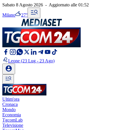
Sabato 8 Agosto 2026
-
Aggiornato alle
01:52
Milano
27°
Leone
(23 Lug - 23 Ago)
Ultim'ora
Cronaca
Mondo
Economia
TgcomLab
Televisione