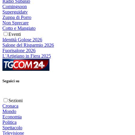
Radio Subasio
Comingsoon
Superguidatv
Zuppa di Porro
Non Sprecare
Cotto e Mangiato
Eventi
Identità Golose 2026
Salone del Risparmio 2026
Fuorisalone 2026
L'Artigiano in Fiera 2025
Seguici su
Sezioni
Cronaca
Mondo
Economia
Politica
Spettacolo
Televisione