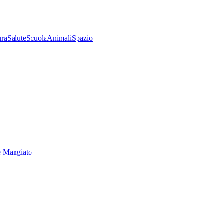
ura
Salute
Scuola
Animali
Spazio
e Mangiato