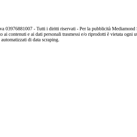
va 03976881007 - Tutti i diritti riservati - Per la pubblicità Mediamon
o ai contenuti e ai dati personali trasmessi e/o riprodotti è vietata ogni 
zi automatizzati di data scraping.