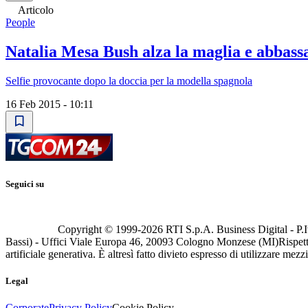
Articolo
People
Natalia Mesa Bush alza la maglia e abbassa 
Selfie provocante dopo la doccia per la modella spagnola
16 Feb 2015 - 10:11
Seguici su
Copyright © 1999-
2026
RTI S.p.A. Business Digital - P.I
Bassi) - Uffici Viale Europa 46, 20093 Cologno Monzese (MI)
Rispett
artificiale generativa. È altresì fatto divieto espresso di utilizzare mez
Legal
Corporate
Privacy Policy
Cookie Policy