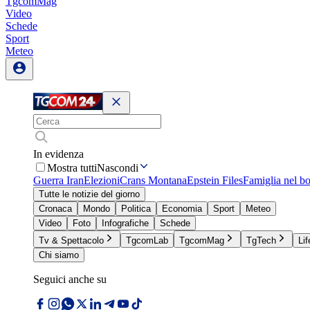
TgcomMag
Video
Schede
Sport
Meteo
In evidenza
Mostra tutti
Nascondi
Guerra Iran
Elezioni
Crans Montana
Epstein Files
Famiglia nel b
Tutte le notizie del giorno
Cronaca
Mondo
Politica
Economia
Sport
Meteo
Video
Foto
Infografiche
Schede
Tv & Spettacolo
TgcomLab
TgcomMag
TgTech
Lif
Chi siamo
Seguici anche su