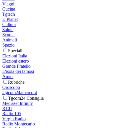
Viaggi
Cucina
Tgtech
E-Planet
Cultura
Salute
Scuola
Animali
Spazio
Speciali
Elezioni Italia
Elezioni estero
Grande Fratello
L'isola dei famosi
Amici
Rubriche
Oroscopo
#tgcom24amarcord
Tgcom24 Consiglia
Mediaset Infinity
R101
Radio 105
Virgin Radio
Radio Montecarlo