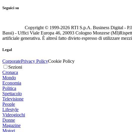
Seguici su
Copyright © 1999-
2026
RTI S.p.A. Business Digital - P.I
Bassi) - Uffici Viale Europa 46, 20093 Cologno Monzese (MI)
Rispett
artificiale generativa. È altresì fatto divieto espresso di utilizzare mez
Legal
Corporate
Privacy Policy
Cookie Policy
Sezioni
Cronaca
Mondo
Economia
Politica
Spettacolo
Televisione
People
Lifestyle
Videogiochi
Donne
Magazine
Motori