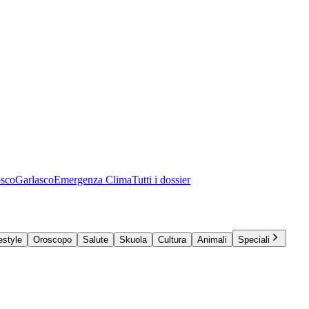
osco
Garlasco
Emergenza Clima
Tutti i dossier
estyle
Oroscopo
Salute
Skuola
Cultura
Animali
Speciali