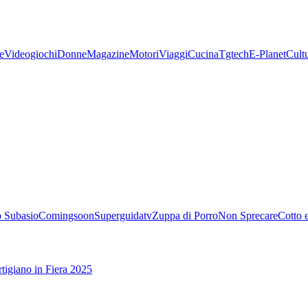
e
Videogiochi
Donne
Magazine
Motori
Viaggi
Cucina
Tgtech
E-Planet
Cult
 Subasio
Comingsoon
Superguidatv
Zuppa di Porro
Non Sprecare
Cotto 
tigiano in Fiera 2025