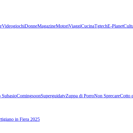
e
Videogiochi
Donne
Magazine
Motori
Viaggi
Cucina
Tgtech
E-Planet
Cult
 Subasio
Comingsoon
Superguidatv
Zuppa di Porro
Non Sprecare
Cotto 
tigiano in Fiera 2025