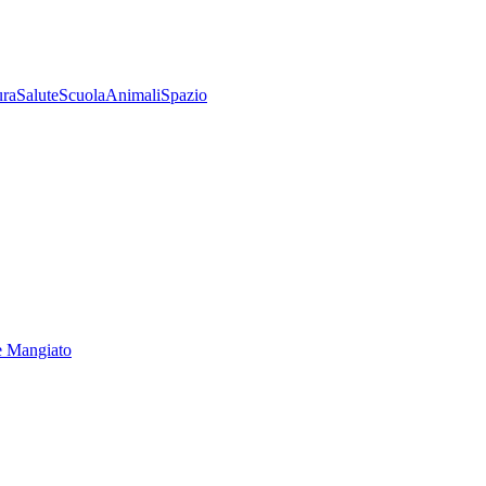
ura
Salute
Scuola
Animali
Spazio
e Mangiato