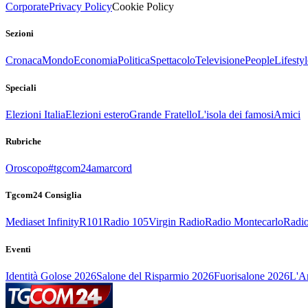
Corporate
Privacy Policy
Cookie Policy
Sezioni
Cronaca
Mondo
Economia
Politica
Spettacolo
Televisione
People
Lifestyl
Speciali
Elezioni Italia
Elezioni estero
Grande Fratello
L'isola dei famosi
Amici
Rubriche
Oroscopo
#tgcom24amarcord
Tgcom24 Consiglia
Mediaset Infinity
R101
Radio 105
Virgin Radio
Radio Montecarlo
Radio
Eventi
Identità Golose 2026
Salone del Risparmio 2026
Fuorisalone 2026
L'Ar