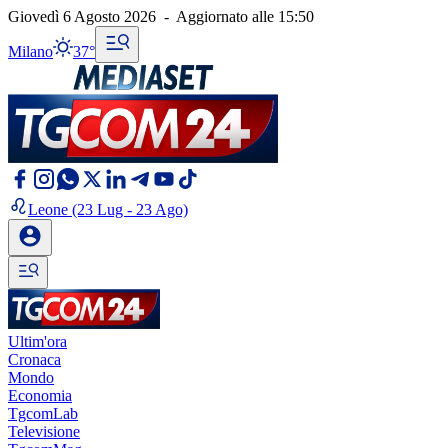
Giovedì 6 Agosto 2026
-
Aggiornato alle
15:50
Milano
37°
Leone
(23 Lug - 23 Ago)
Ultim'ora
Cronaca
Mondo
Economia
TgcomLab
Televisione