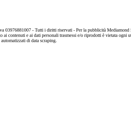
va 03976881007 - Tutti i diritti riservati - Per la pubblicità Mediamon
o ai contenuti e ai dati personali trasmessi e/o riprodotti è vietata ogni 
zi automatizzati di data scraping.