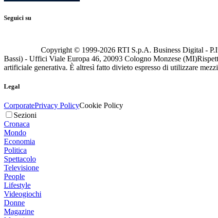
Seguici su
Copyright © 1999-
2026
RTI S.p.A. Business Digital - P.I
Bassi) - Uffici Viale Europa 46, 20093 Cologno Monzese (MI)
Rispett
artificiale generativa. È altresì fatto divieto espresso di utilizzare mez
Legal
Corporate
Privacy Policy
Cookie Policy
Sezioni
Cronaca
Mondo
Economia
Politica
Spettacolo
Televisione
People
Lifestyle
Videogiochi
Donne
Magazine