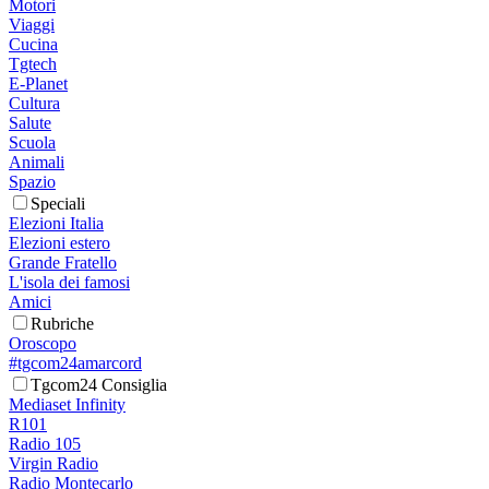
Motori
Viaggi
Cucina
Tgtech
E-Planet
Cultura
Salute
Scuola
Animali
Spazio
Speciali
Elezioni Italia
Elezioni estero
Grande Fratello
L'isola dei famosi
Amici
Rubriche
Oroscopo
#tgcom24amarcord
Tgcom24 Consiglia
Mediaset Infinity
R101
Radio 105
Virgin Radio
Radio Montecarlo