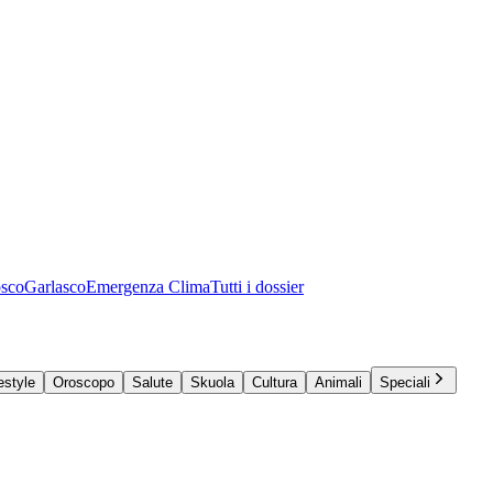
osco
Garlasco
Emergenza Clima
Tutti i dossier
estyle
Oroscopo
Salute
Skuola
Cultura
Animali
Speciali