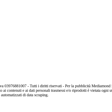
va 03976881007 - Tutti i diritti riservati - Per la pubblicità Mediamon
o ai contenuti e ai dati personali trasmessi e/o riprodotti è vietata ogni 
zi automatizzati di data scraping.