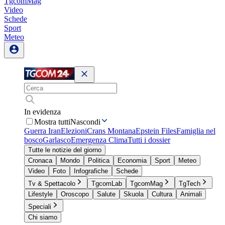
TgcomMag
Video
Schede
Sport
Meteo
In evidenza
Mostra tutti
Nascondi
Guerra Iran
Elezioni
Crans Montana
Epstein Files
Famiglia nel
bosco
Garlasco
Emergenza Clima
Tutti i dossier
Tutte le notizie del giorno
Cronaca
Mondo
Politica
Economia
Sport
Meteo
Video
Foto
Infografiche
Schede
Tv & Spettacolo
TgcomLab
TgcomMag
TgTech
Lifestyle
Oroscopo
Salute
Skuola
Cultura
Animali
Speciali
Chi siamo