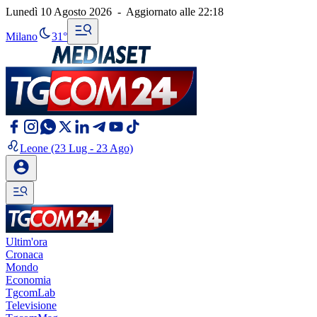
Lunedì 10 Agosto 2026
-
Aggiornato alle
22:18
Milano
31°
Leone
(23 Lug - 23 Ago)
Ultim'ora
Cronaca
Mondo
Economia
TgcomLab
Televisione