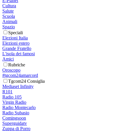
E-Planet
Cultura
Salute
Scuola
Animali
Spazio
Speciali
Elezioni Italia
Elezioni estero
Grande Fratello
L'isola dei famosi
Amici
Rubriche
Oroscopo
#tgcom24amarcord
Tgcom24 Consiglia
Mediaset Infinity
R101
Radio 105
Virgin Radio
Radio Montecarlo
Radio Subasio
Comingsoon
Superguidatv
Zuppa di Porro