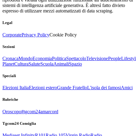
sistemi di intelligenza artificiale generativa. È altresì fatto divieto
espresso di utilizzare mezzi automatizzati di data scraping.
Legal
Corporate
Privacy Policy
Cookie Policy
Sezioni
Cronaca
Mondo
Economia
Politica
Spettacolo
Televisione
People
Lifestyl
Planet
Cultura
Salute
Scuola
Animali
Spazio
Speciali
Elezioni Italia
Elezioni estero
Grande Fratello
L'isola dei famosi
Amici
Rubriche
Oroscopo
#tgcom24amarcord
Tgcom24 Consiglia
Mediaset Infinity
R101
Radio 105
Virgin Radio
Radio