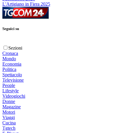
L'Artigiano in Fiera 2025
Seguici su
Sezioni
Cronaca
Mondo
Economia
Politica
Spettacolo
Televisione
People
Lifestyle
Videogiochi
Donne
Magazine
Motori
Viaggi
Cucina
Tgtech