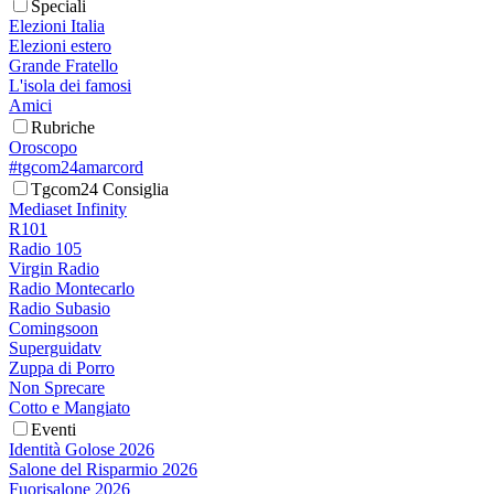
Speciali
Elezioni Italia
Elezioni estero
Grande Fratello
L'isola dei famosi
Amici
Rubriche
Oroscopo
#tgcom24amarcord
Tgcom24 Consiglia
Mediaset Infinity
R101
Radio 105
Virgin Radio
Radio Montecarlo
Radio Subasio
Comingsoon
Superguidatv
Zuppa di Porro
Non Sprecare
Cotto e Mangiato
Eventi
Identità Golose 2026
Salone del Risparmio 2026
Fuorisalone 2026