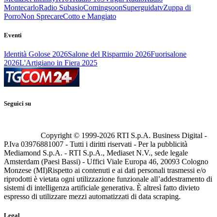
Montecarlo
Radio Subasio
Comingsoon
Superguidatv
Zuppa di
Porro
Non Sprecare
Cotto e Mangiato
Eventi
Identità Golose 2026
Salone del Risparmio 2026
Fuorisalone
2026
L'Artigiano in Fiera 2025
Seguici su
Copyright © 1999-
2026
RTI S.p.A. Business Digital -
P.Iva 03976881007 - Tutti i diritti riservati - Per la pubblicità
Mediamond S.p.A. - RTI S.p.A., Mediaset N.V., sede legale
Amsterdam (Paesi Bassi) - Uffici Viale Europa 46, 20093 Cologno
Monzese (MI)
Rispetto ai contenuti e ai dati personali trasmessi e/o
riprodotti è vietata ogni utilizzazione funzionale all’addestramento di
sistemi di intelligenza artificiale generativa. È altresì fatto divieto
espresso di utilizzare mezzi automatizzati di data scraping.
Legal