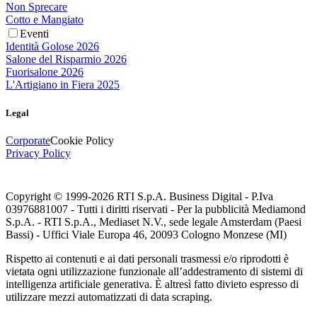
Non Sprecare
Cotto e Mangiato
Eventi
Identità Golose 2026
Salone del Risparmio 2026
Fuorisalone 2026
L'Artigiano in Fiera 2025
Legal
Corporate
Cookie Policy
Privacy Policy
Copyright © 1999-
2026
RTI S.p.A. Business Digital - P.Iva
03976881007 - Tutti i diritti riservati - Per la pubblicità Mediamond
S.p.A. - RTI S.p.A., Mediaset N.V., sede legale Amsterdam (Paesi
Bassi) - Uffici Viale Europa 46, 20093 Cologno Monzese (MI)
Rispetto ai contenuti e ai dati personali trasmessi e/o riprodotti è
vietata ogni utilizzazione funzionale all’addestramento di sistemi di
intelligenza artificiale generativa. È altresì fatto divieto espresso di
utilizzare mezzi automatizzati di data scraping.