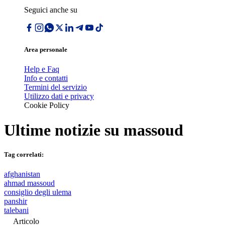
Seguici anche su
Area personale
Help e Faq
Info e contatti
Termini del servizio
Utilizzo dati e privacy
Cookie Policy
Ultime notizie su
massoud
Tag correlati:
afghanistan
ahmad massoud
consiglio degli ulema
panshir
talebani
Articolo