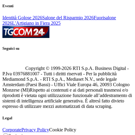
Eventi
Identità Golose 2026
Salone del Risparmio 2026
Fuorisalone
2026
L'Artigiano in Fiera 2025
Seguici su
Copyright © 1999-
2026
RTI S.p.A. Business Digital -
P.Iva 03976881007 - Tutti i diritti riservati - Per la pubblicità
Mediamond S.p.A. - RTI S.p.A., Mediaset N.V., sede legale
Amsterdam (Paesi Bassi) - Uffici Viale Europa 46, 20093 Cologno
Monzese (MI)
Rispetto ai contenuti e ai dati personali trasmessi e/o
riprodotti è vietata ogni utilizzazione funzionale all’addestramento di
sistemi di intelligenza artificiale generativa. È altresì fatto divieto
espresso di utilizzare mezzi automatizzati di data scraping.
Legal
Corporate
Privacy Policy
Cookie Policy