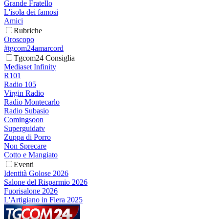
Grande Fratello
L'isola dei famosi
Amici
Rubriche
Oroscopo
#tgcom24amarcord
Tgcom24 Consiglia
Mediaset Infinity
R101
Radio 105
Virgin Radio
Radio Montecarlo
Radio Subasio
Comingsoon
Superguidatv
Zuppa di Porro
Non Sprecare
Cotto e Mangiato
Eventi
Identità Golose 2026
Salone del Risparmio 2026
Fuorisalone 2026
L'Artigiano in Fiera 2025