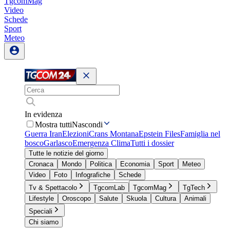
TgcomMag
Video
Schede
Sport
Meteo
In evidenza
Mostra tutti
Nascondi
Guerra Iran
Elezioni
Crans Montana
Epstein Files
Famiglia nel
bosco
Garlasco
Emergenza Clima
Tutti i dossier
Tutte le notizie del giorno
Cronaca
Mondo
Politica
Economia
Sport
Meteo
Video
Foto
Infografiche
Schede
Tv & Spettacolo
TgcomLab
TgcomMag
TgTech
Lifestyle
Oroscopo
Salute
Skuola
Cultura
Animali
Speciali
Chi siamo