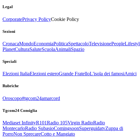
Legal
Corporate
Privacy Policy
Cookie Policy
Sezioni
Cronaca
Mondo
Economia
Politica
Spettacolo
Televisione
People
Lifestyl
Planet
Cultura
Salute
Scuola
Animali
Spazio
Speciali
Elezioni Italia
Elezioni estero
Grande Fratello
L'isola dei famosi
Amici
Rubriche
Oroscopo
#tgcom24amarcord
Tgcom24 Consiglia
Mediaset Infinity
R101
Radio 105
Virgin Radio
Radio
Montecarlo
Radio Subasio
Comingsoon
Superguidatv
Zuppa di
Porro
Non Sprecare
Cotto e Mangiato