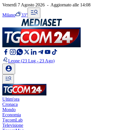
Venerdì 7 Agosto 2026
-
Aggiornato alle
14:08
Milano
33°
Leone
(23 Lug - 23 Ago)
Ultim'ora
Cronaca
Mondo
Economia
TgcomLab
Televisione