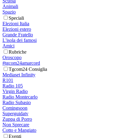
Scuola
Animali
Spazio
Speciali
Elezioni Italia
Elezioni estero
Grande Fratello
L'isola dei famosi
Amici
Rubriche
Oroscopo
#tgcom24amarcord
Tgcom24 Consiglia
Mediaset Infinity
R101
Radio 105
Virgin Radio
Radio Montecarlo
Radio Subasio
Comingsoon
Superguidatv
Zuppa di Porro
Non Sprecare
Cotto e Mangiato
Eventi