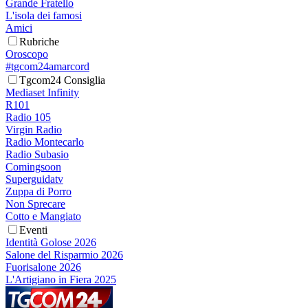
Grande Fratello
L'isola dei famosi
Amici
Rubriche
Oroscopo
#tgcom24amarcord
Tgcom24 Consiglia
Mediaset Infinity
R101
Radio 105
Virgin Radio
Radio Montecarlo
Radio Subasio
Comingsoon
Superguidatv
Zuppa di Porro
Non Sprecare
Cotto e Mangiato
Eventi
Identità Golose 2026
Salone del Risparmio 2026
Fuorisalone 2026
L'Artigiano in Fiera 2025