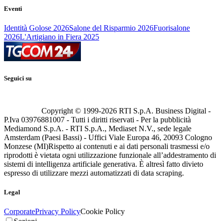
Eventi
Identità Golose 2026
Salone del Risparmio 2026
Fuorisalone
2026
L'Artigiano in Fiera 2025
Seguici su
Copyright © 1999-
2026
RTI S.p.A. Business Digital -
P.Iva 03976881007 - Tutti i diritti riservati - Per la pubblicità
Mediamond S.p.A. - RTI S.p.A., Mediaset N.V., sede legale
Amsterdam (Paesi Bassi) - Uffici Viale Europa 46, 20093 Cologno
Monzese (MI)
Rispetto ai contenuti e ai dati personali trasmessi e/o
riprodotti è vietata ogni utilizzazione funzionale all’addestramento di
sistemi di intelligenza artificiale generativa. È altresì fatto divieto
espresso di utilizzare mezzi automatizzati di data scraping.
Legal
Corporate
Privacy Policy
Cookie Policy