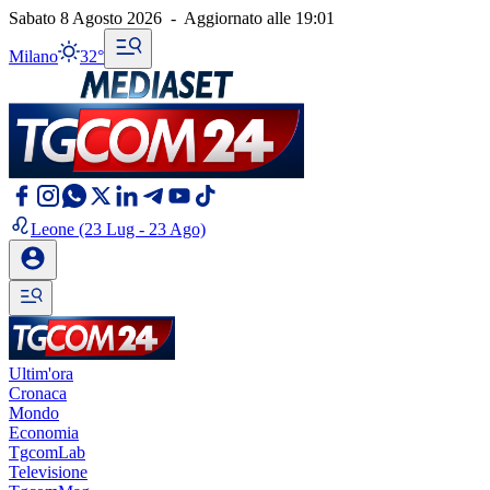
Sabato 8 Agosto 2026
-
Aggiornato alle
19:01
Milano
32°
Leone
(23 Lug - 23 Ago)
Ultim'ora
Cronaca
Mondo
Economia
TgcomLab
Televisione