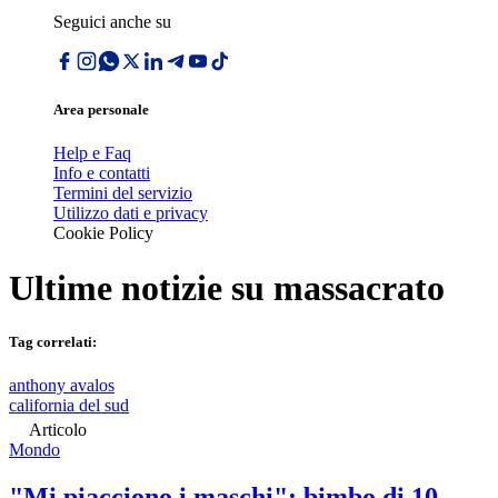
Seguici anche su
Area personale
Help e Faq
Info e contatti
Termini del servizio
Utilizzo dati e privacy
Cookie Policy
Ultime notizie su
massacrato
Tag correlati:
anthony avalos
california del sud
Articolo
Mondo
"Mi piacciono i maschi": bimbo di 10