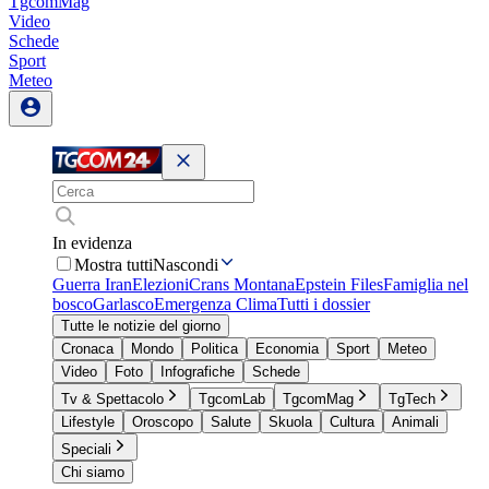
TgcomMag
Video
Schede
Sport
Meteo
In evidenza
Mostra tutti
Nascondi
Guerra Iran
Elezioni
Crans Montana
Epstein Files
Famiglia nel
bosco
Garlasco
Emergenza Clima
Tutti i dossier
Tutte le notizie del giorno
Cronaca
Mondo
Politica
Economia
Sport
Meteo
Video
Foto
Infografiche
Schede
Tv & Spettacolo
TgcomLab
TgcomMag
TgTech
Lifestyle
Oroscopo
Salute
Skuola
Cultura
Animali
Speciali
Chi siamo