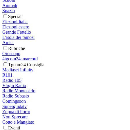
Scuola
Animali
Spazio
Speciali
Elezioni Italia
Elezioni estero
Grande Fratello
L'isola dei famosi
Amici
Rubriche
Oroscopo
#tgcom24amarcord
Tgcom24 Consiglia
Mediaset Infinity
R101
Radio 105
Virgin Radio
Radio Montecarlo
Radio Subasio
Comingsoon
Superguidatv
Zuppa di Porro
Non Sprecare
Cotto e Mangiato
Eventi