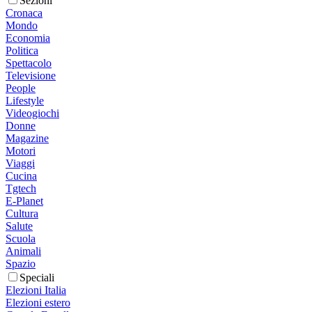
Sezioni
Cronaca
Mondo
Economia
Politica
Spettacolo
Televisione
People
Lifestyle
Videogiochi
Donne
Magazine
Motori
Viaggi
Cucina
Tgtech
E-Planet
Cultura
Salute
Scuola
Animali
Spazio
Speciali
Elezioni Italia
Elezioni estero