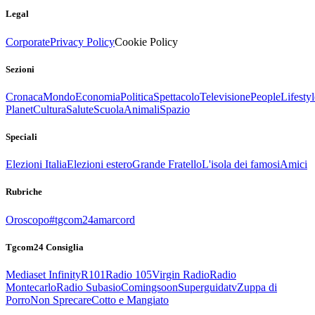
Legal
Corporate
Privacy Policy
Cookie Policy
Sezioni
Cronaca
Mondo
Economia
Politica
Spettacolo
Televisione
People
Lifestyl
Planet
Cultura
Salute
Scuola
Animali
Spazio
Speciali
Elezioni Italia
Elezioni estero
Grande Fratello
L'isola dei famosi
Amici
Rubriche
Oroscopo
#tgcom24amarcord
Tgcom24 Consiglia
Mediaset Infinity
R101
Radio 105
Virgin Radio
Radio
Montecarlo
Radio Subasio
Comingsoon
Superguidatv
Zuppa di
Porro
Non Sprecare
Cotto e Mangiato