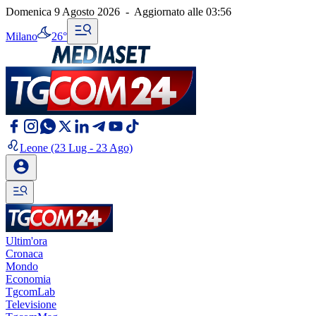
Domenica 9 Agosto 2026
-
Aggiornato alle
03:56
Milano
26°
Leone
(23 Lug - 23 Ago)
Ultim'ora
Cronaca
Mondo
Economia
TgcomLab
Televisione