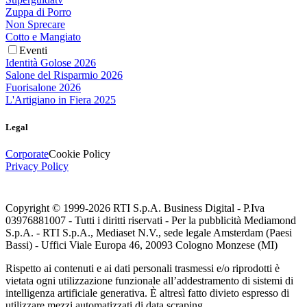
Zuppa di Porro
Non Sprecare
Cotto e Mangiato
Eventi
Identità Golose 2026
Salone del Risparmio 2026
Fuorisalone 2026
L'Artigiano in Fiera 2025
Legal
Corporate
Cookie Policy
Privacy Policy
Copyright © 1999-
2026
RTI S.p.A. Business Digital - P.Iva
03976881007 - Tutti i diritti riservati - Per la pubblicità Mediamond
S.p.A. - RTI S.p.A., Mediaset N.V., sede legale Amsterdam (Paesi
Bassi) - Uffici Viale Europa 46, 20093 Cologno Monzese (MI)
Rispetto ai contenuti e ai dati personali trasmessi e/o riprodotti è
vietata ogni utilizzazione funzionale all’addestramento di sistemi di
intelligenza artificiale generativa. È altresì fatto divieto espresso di
utilizzare mezzi automatizzati di data scraping.