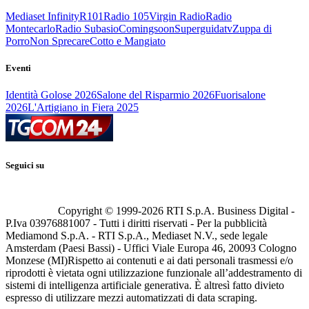
Mediaset Infinity
R101
Radio 105
Virgin Radio
Radio
Montecarlo
Radio Subasio
Comingsoon
Superguidatv
Zuppa di
Porro
Non Sprecare
Cotto e Mangiato
Eventi
Identità Golose 2026
Salone del Risparmio 2026
Fuorisalone
2026
L'Artigiano in Fiera 2025
Seguici su
Copyright © 1999-
2026
RTI S.p.A. Business Digital -
P.Iva 03976881007 - Tutti i diritti riservati - Per la pubblicità
Mediamond S.p.A. - RTI S.p.A., Mediaset N.V., sede legale
Amsterdam (Paesi Bassi) - Uffici Viale Europa 46, 20093 Cologno
Monzese (MI)
Rispetto ai contenuti e ai dati personali trasmessi e/o
riprodotti è vietata ogni utilizzazione funzionale all’addestramento di
sistemi di intelligenza artificiale generativa. È altresì fatto divieto
espresso di utilizzare mezzi automatizzati di data scraping.