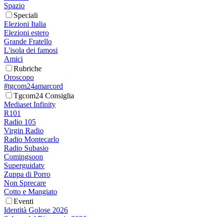
Spazio
Speciali
Elezioni Italia
Elezioni estero
Grande Fratello
L'isola dei famosi
Amici
Rubriche
Oroscopo
#tgcom24amarcord
Tgcom24 Consiglia
Mediaset Infinity
R101
Radio 105
Virgin Radio
Radio Montecarlo
Radio Subasio
Comingsoon
Superguidatv
Zuppa di Porro
Non Sprecare
Cotto e Mangiato
Eventi
Identità Golose 2026