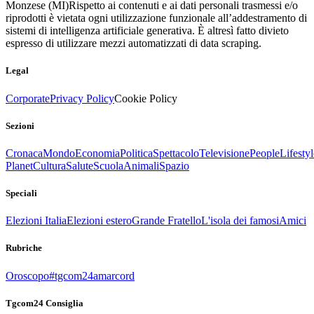
Monzese (MI)
Rispetto ai contenuti e ai dati personali trasmessi e/o
riprodotti è vietata ogni utilizzazione funzionale all’addestramento di
sistemi di intelligenza artificiale generativa. È altresì fatto divieto
espresso di utilizzare mezzi automatizzati di data scraping.
Legal
Corporate
Privacy Policy
Cookie Policy
Sezioni
Cronaca
Mondo
Economia
Politica
Spettacolo
Televisione
People
Lifestyl
Planet
Cultura
Salute
Scuola
Animali
Spazio
Speciali
Elezioni Italia
Elezioni estero
Grande Fratello
L'isola dei famosi
Amici
Rubriche
Oroscopo
#tgcom24amarcord
Tgcom24 Consiglia