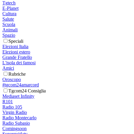
Tgtech
E-Planet
Cultura
Salute
Scuola
Animali
Spazio
Speciali
Elezioni Italia
Elezioni estero
Grande Fratello
L'isola dei famosi
Amici
Rubriche
Oroscopo
#tgcom24amarcord
Tgcom24 Consiglia
Mediaset Infinity
R101
Radio 105
Virgin Radio
Radio Montecarlo
Radio Subasio
Comingsoon
Superguidatv