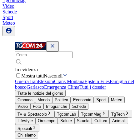
TgcomMag
Video
Schede
Sport
Meteo
In evidenza
Mostra tutti
Nascondi
Guerra Iran
Elezioni
Crans Montana
Epstein Files
Famiglia nel
bosco
Garlasco
Emergenza Clima
Tutti i dossier
Tutte le notizie del giorno
Cronaca
Mondo
Politica
Economia
Sport
Meteo
Video
Foto
Infografiche
Schede
Tv & Spettacolo
TgcomLab
TgcomMag
TgTech
Lifestyle
Oroscopo
Salute
Skuola
Cultura
Animali
Speciali
Chi siamo