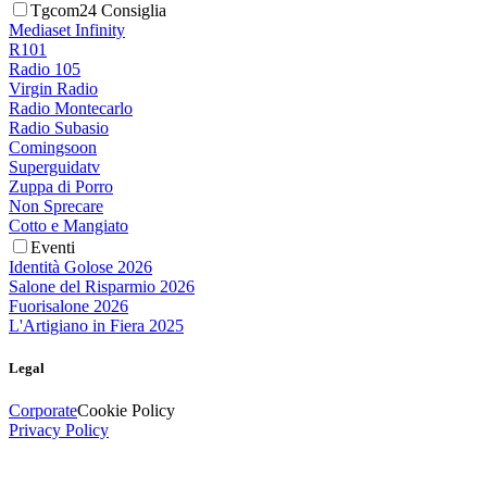
Tgcom24 Consiglia
Mediaset Infinity
R101
Radio 105
Virgin Radio
Radio Montecarlo
Radio Subasio
Comingsoon
Superguidatv
Zuppa di Porro
Non Sprecare
Cotto e Mangiato
Eventi
Identità Golose 2026
Salone del Risparmio 2026
Fuorisalone 2026
L'Artigiano in Fiera 2025
Legal
Corporate
Cookie Policy
Privacy Policy