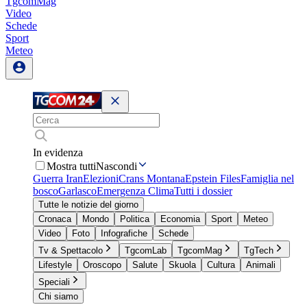
TgcomMag
Video
Schede
Sport
Meteo
In evidenza
Mostra tutti
Nascondi
Guerra Iran
Elezioni
Crans Montana
Epstein Files
Famiglia nel
bosco
Garlasco
Emergenza Clima
Tutti i dossier
Tutte le notizie del giorno
Cronaca
Mondo
Politica
Economia
Sport
Meteo
Video
Foto
Infografiche
Schede
Tv & Spettacolo
TgcomLab
TgcomMag
TgTech
Lifestyle
Oroscopo
Salute
Skuola
Cultura
Animali
Speciali
Chi siamo