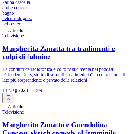
karina cascella
andrea cocco
bagno
belen rodriguez
bobo vieri
Articolo
Televisione
Margherita Zanatta tra tradimenti e
colpi di fulmine
La conduttrice radiofonica e volto tv si cimenta nel podcast
"Gleeden Talks, storie di straordinaria infedeltà" in cui racconta il
lato più sorprendente e privato delle relazioni
13 Mag 2023 - 11:09
Articolo
Televisione
Margherita Zanatta e Guendalina
Canessa, sketch comedy al femminile