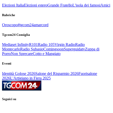
Elezioni Italia
Elezioni estero
Grande Fratello
L'isola dei famosi
Amici
Rubriche
Oroscopo
#tgcom24amarcord
Tgcom24 Consiglia
Mediaset Infinity
R101
Radio 105
Virgin Radio
Radio
Montecarlo
Radio Subasio
Comingsoon
Superguidatv
Zuppa di
Porro
Non Sprecare
Cotto e Mangiato
Eventi
Identità Golose 2026
Salone del Risparmio 2026
Fuorisalone
2026
L'Artigiano in Fiera 2025
Seguici su