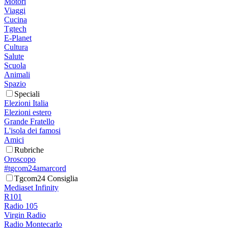
Motori
Viaggi
Cucina
Tgtech
E-Planet
Cultura
Salute
Scuola
Animali
Spazio
Speciali
Elezioni Italia
Elezioni estero
Grande Fratello
L'isola dei famosi
Amici
Rubriche
Oroscopo
#tgcom24amarcord
Tgcom24 Consiglia
Mediaset Infinity
R101
Radio 105
Virgin Radio
Radio Montecarlo