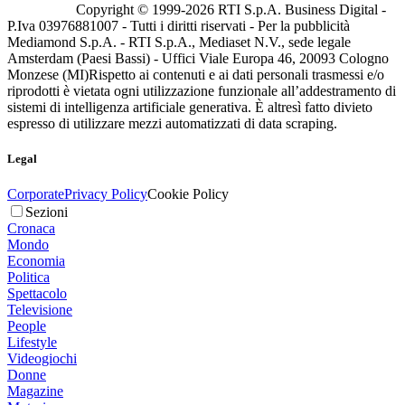
Copyright © 1999-
2026
RTI S.p.A. Business Digital -
P.Iva 03976881007 - Tutti i diritti riservati - Per la pubblicità
Mediamond S.p.A. - RTI S.p.A., Mediaset N.V., sede legale
Amsterdam (Paesi Bassi) - Uffici Viale Europa 46, 20093 Cologno
Monzese (MI)
Rispetto ai contenuti e ai dati personali trasmessi e/o
riprodotti è vietata ogni utilizzazione funzionale all’addestramento di
sistemi di intelligenza artificiale generativa. È altresì fatto divieto
espresso di utilizzare mezzi automatizzati di data scraping.
Legal
Corporate
Privacy Policy
Cookie Policy
Sezioni
Cronaca
Mondo
Economia
Politica
Spettacolo
Televisione
People
Lifestyle
Videogiochi
Donne
Magazine