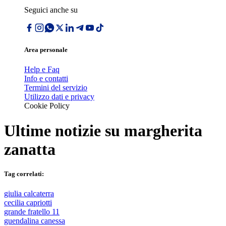
Seguici anche su
Area personale
Help e Faq
Info e contatti
Termini del servizio
Utilizzo dati e privacy
Cookie Policy
Ultime notizie su
margherita
zanatta
Tag correlati:
giulia calcaterra
cecilia capriotti
grande fratello 11
guendalina canessa