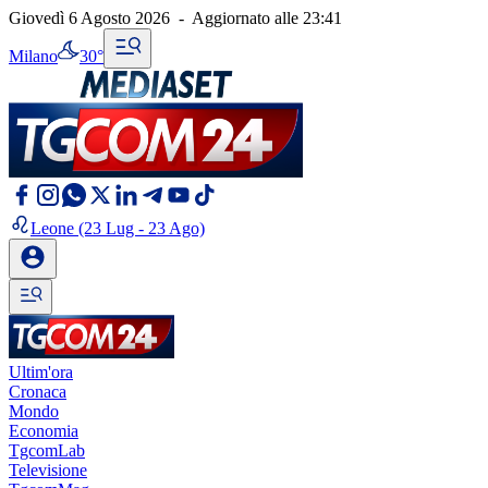
Giovedì 6 Agosto 2026
-
Aggiornato alle
23:41
Milano
30°
Leone
(23 Lug - 23 Ago)
Ultim'ora
Cronaca
Mondo
Economia
TgcomLab
Televisione