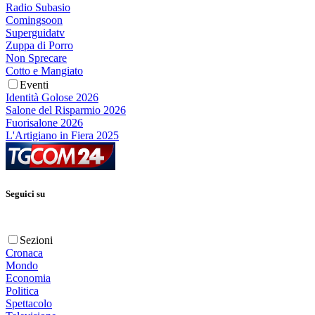
Radio Subasio
Comingsoon
Superguidatv
Zuppa di Porro
Non Sprecare
Cotto e Mangiato
Eventi
Identità Golose 2026
Salone del Risparmio 2026
Fuorisalone 2026
L'Artigiano in Fiera 2025
Seguici su
Sezioni
Cronaca
Mondo
Economia
Politica
Spettacolo