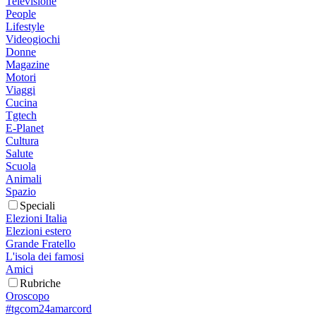
Televisione
People
Lifestyle
Videogiochi
Donne
Magazine
Motori
Viaggi
Cucina
Tgtech
E-Planet
Cultura
Salute
Scuola
Animali
Spazio
Speciali
Elezioni Italia
Elezioni estero
Grande Fratello
L'isola dei famosi
Amici
Rubriche
Oroscopo
#tgcom24amarcord