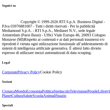
Seguici su
Copyright © 1999-
2026
RTI S.p.A. Business Digital -
P.Iva 03976881007 - Tutti i diritti riservati - Per la pubblicità
Mediamond S.p.A. - RTI S.p.A., Mediaset N.V., sede legale
Amsterdam (Paesi Bassi) - Uffici Viale Europa 46, 20093 Cologno
Monzese (MI)
Rispetto ai contenuti e ai dati personali trasmessi e/o
riprodotti è vietata ogni utilizzazione funzionale all’addestramento di
sistemi di intelligenza artificiale generativa. È altresì fatto divieto
espresso di utilizzare mezzi automatizzati di data scraping.
Legal
Corporate
Privacy Policy
Cookie Policy
Sezioni
Cronaca
Mondo
Economia
Politica
Spettacolo
Televisione
People
Lifestyl
Planet
Cultura
Salute
Scuola
Animali
Spazio
Speciali