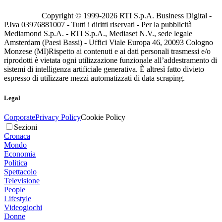
Copyright © 1999-
2026
RTI S.p.A. Business Digital -
P.Iva 03976881007 - Tutti i diritti riservati - Per la pubblicità
Mediamond S.p.A. - RTI S.p.A., Mediaset N.V., sede legale
Amsterdam (Paesi Bassi) - Uffici Viale Europa 46, 20093 Cologno
Monzese (MI)
Rispetto ai contenuti e ai dati personali trasmessi e/o
riprodotti è vietata ogni utilizzazione funzionale all’addestramento di
sistemi di intelligenza artificiale generativa. È altresì fatto divieto
espresso di utilizzare mezzi automatizzati di data scraping.
Legal
Corporate
Privacy Policy
Cookie Policy
Sezioni
Cronaca
Mondo
Economia
Politica
Spettacolo
Televisione
People
Lifestyle
Videogiochi
Donne