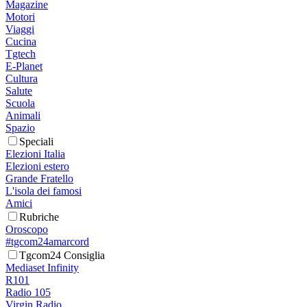
Magazine
Motori
Viaggi
Cucina
Tgtech
E-Planet
Cultura
Salute
Scuola
Animali
Spazio
Speciali
Elezioni Italia
Elezioni estero
Grande Fratello
L'isola dei famosi
Amici
Rubriche
Oroscopo
#tgcom24amarcord
Tgcom24 Consiglia
Mediaset Infinity
R101
Radio 105
Virgin Radio