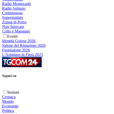
Radio Montecarlo
Radio Subasio
Comingsoon
Superguidatv
Zuppa di Porro
Non Sprecare
Cotto e Mangiato
Eventi
Identità Golose 2026
Salone del Risparmio 2026
Fuorisalone 2026
L'Artigiano in Fiera 2025
Seguici su
Sezioni
Cronaca
Mondo
Economia
Politica