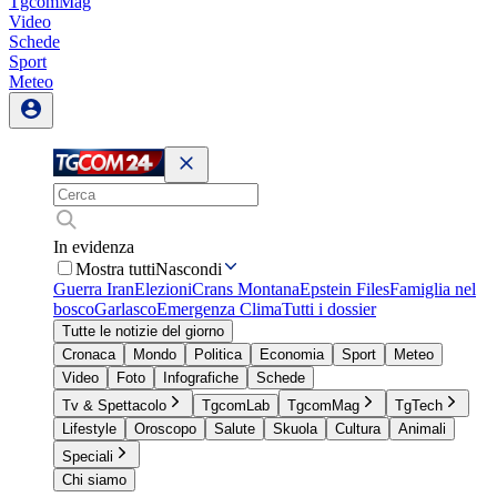
TgcomMag
Video
Schede
Sport
Meteo
In evidenza
Mostra tutti
Nascondi
Guerra Iran
Elezioni
Crans Montana
Epstein Files
Famiglia nel
bosco
Garlasco
Emergenza Clima
Tutti i dossier
Tutte le notizie del giorno
Cronaca
Mondo
Politica
Economia
Sport
Meteo
Video
Foto
Infografiche
Schede
Tv & Spettacolo
TgcomLab
TgcomMag
TgTech
Lifestyle
Oroscopo
Salute
Skuola
Cultura
Animali
Speciali
Chi siamo