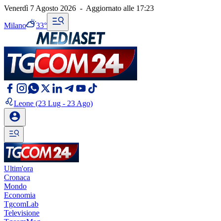
Venerdì 7 Agosto 2026
-
Aggiornato alle
17:23
Milano
33°
Leone
(23 Lug - 23 Ago)
Ultim'ora
Cronaca
Mondo
Economia
TgcomLab
Televisione