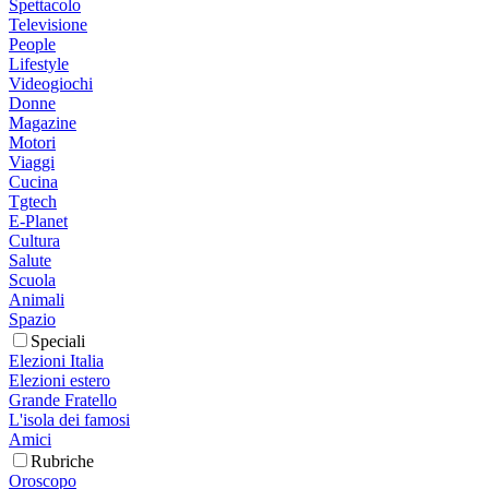
Spettacolo
Televisione
People
Lifestyle
Videogiochi
Donne
Magazine
Motori
Viaggi
Cucina
Tgtech
E-Planet
Cultura
Salute
Scuola
Animali
Spazio
Speciali
Elezioni Italia
Elezioni estero
Grande Fratello
L'isola dei famosi
Amici
Rubriche
Oroscopo