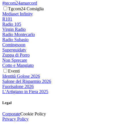
#tgcom24amarcord
Tgcom24 Consiglia
Mediaset Infinity
R101
Radio 105
Virgin Radio
Radio Montecarlo
Radio Subasio
Comingsoon
Superguidatv
Zuppa di Porro
Non Sprecare
Cotto e Mangiato
Eventi
Identità Golose 2026
Salone del Risparmio 2026
Fuorisalone 2026
L'Artigiano in Fiera 2025
Legal
Corporate
Cookie Policy
Privacy Policy