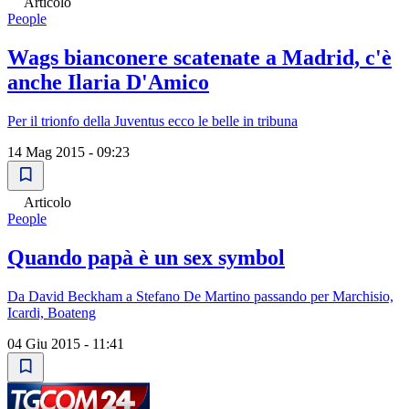
Articolo
People
Wags bianconere scatenate a Madrid, c'è
anche Ilaria D'Amico
Per il trionfo della Juventus ecco le belle in tribuna
14 Mag 2015 - 09:23
Articolo
People
Quando papà è un sex symbol
Da David Beckham a Stefano De Martino passando per Marchisio,
Icardi, Boateng
04 Giu 2015 - 11:41