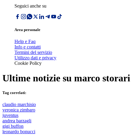
Seguici anche su
Area personale
Help e Faq
Info e contatti
Termini del servizio
Utilizzo dati e privacy
Cookie Policy
Ultime notizie su
marco storari
Tag correlati:
claudio marchisio
veronica zimbaro
juventus
andrea barzagli
gigi buffon
leonardo bonucci