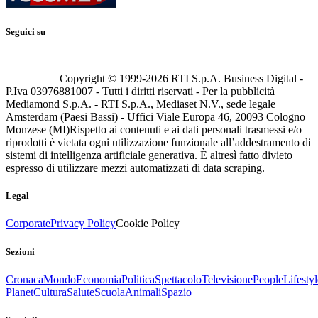
Seguici su
Copyright © 1999-
2026
RTI S.p.A. Business Digital -
P.Iva 03976881007 - Tutti i diritti riservati - Per la pubblicità
Mediamond S.p.A. - RTI S.p.A., Mediaset N.V., sede legale
Amsterdam (Paesi Bassi) - Uffici Viale Europa 46, 20093 Cologno
Monzese (MI)
Rispetto ai contenuti e ai dati personali trasmessi e/o
riprodotti è vietata ogni utilizzazione funzionale all’addestramento di
sistemi di intelligenza artificiale generativa. È altresì fatto divieto
espresso di utilizzare mezzi automatizzati di data scraping.
Legal
Corporate
Privacy Policy
Cookie Policy
Sezioni
Cronaca
Mondo
Economia
Politica
Spettacolo
Televisione
People
Lifestyl
Planet
Cultura
Salute
Scuola
Animali
Spazio