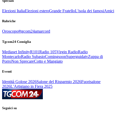
Speciali
Elezioni Italia
Elezioni estero
Grande Fratello
L'isola dei famosi
Amici
Rubriche
Oroscopo
#tgcom24amarcord
Tgcom24 Consiglia
Mediaset Infinity
R101
Radio 105
Virgin Radio
Radio
Montecarlo
Radio Subasio
Comingsoon
Superguidatv
Zuppa di
Porro
Non Sprecare
Cotto e Mangiato
Eventi
Identità Golose 2026
Salone del Risparmio 2026
Fuorisalone
2026
L'Artigiano in Fiera 2025
Seguici su