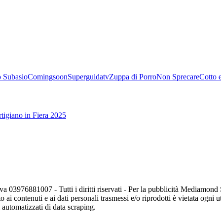
 Subasio
Comingsoon
Superguidatv
Zuppa di Porro
Non Sprecare
Cotto 
tigiano in Fiera 2025
va 03976881007 - Tutti i diritti riservati - Per la pubblicità Mediamon
o ai contenuti e ai dati personali trasmessi e/o riprodotti è vietata ogni 
zi automatizzati di data scraping.