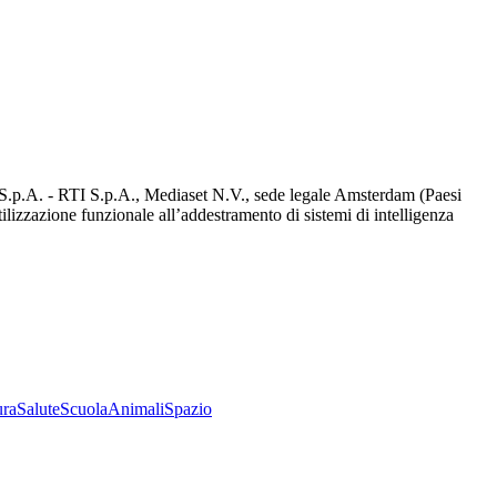
d S.p.A. - RTI S.p.A., Mediaset N.V., sede legale Amsterdam (Paesi
utilizzazione funzionale all’addestramento di sistemi di intelligenza
ura
Salute
Scuola
Animali
Spazio