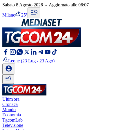
Sabato 8 Agosto 2026
-
Aggiornato alle
06:07
Milano
25°
Leone
(23 Lug - 23 Ago)
Ultim'ora
Cronaca
Mondo
Economia
TgcomLab
Televisione