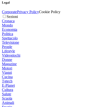
Legal
Corporate
Privacy Policy
Cookie Policy
Sezioni
Cronaca
Mondo
Economia
Politica
Spettacolo
Televisione
People
Lifestyle
Videogiochi
Donne
Magazine
Motori
Viaggi
Cucina
Tgtech
E-Planet
Cultura
Salute
Scuola
Animali
Spazio