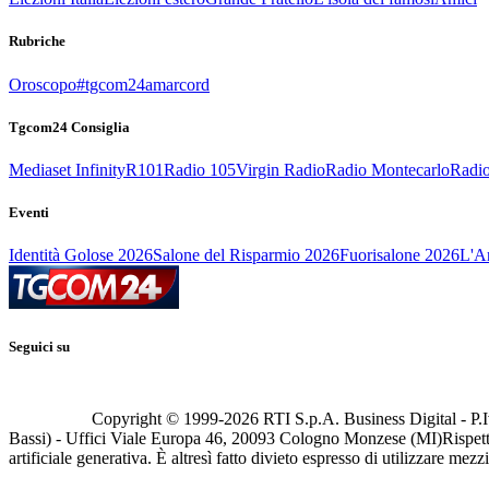
Rubriche
Oroscopo
#tgcom24amarcord
Tgcom24 Consiglia
Mediaset Infinity
R101
Radio 105
Virgin Radio
Radio Montecarlo
Radio
Eventi
Identità Golose 2026
Salone del Risparmio 2026
Fuorisalone 2026
L'Ar
Seguici su
Copyright © 1999-
2026
RTI S.p.A. Business Digital - P.I
Bassi) - Uffici Viale Europa 46, 20093 Cologno Monzese (MI)
Rispett
artificiale generativa. È altresì fatto divieto espresso di utilizzare mez