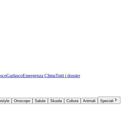
osco
Garlasco
Emergenza Clima
Tutti i dossier
estyle
Oroscopo
Salute
Skuola
Cultura
Animali
Speciali