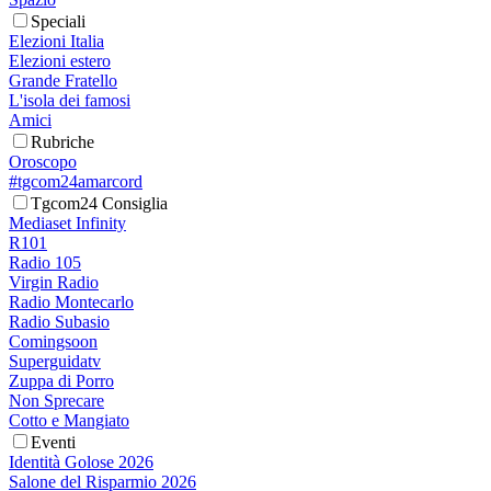
Speciali
Elezioni Italia
Elezioni estero
Grande Fratello
L'isola dei famosi
Amici
Rubriche
Oroscopo
#tgcom24amarcord
Tgcom24 Consiglia
Mediaset Infinity
R101
Radio 105
Virgin Radio
Radio Montecarlo
Radio Subasio
Comingsoon
Superguidatv
Zuppa di Porro
Non Sprecare
Cotto e Mangiato
Eventi
Identità Golose 2026
Salone del Risparmio 2026