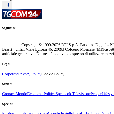
Seguici su
Copyright © 1999-
2026
RTI S.p.A. Business Digital - P.I
Bassi) - Uffici Viale Europa 46, 20093 Cologno Monzese (MI)
Rispett
artificiale generativa. È altresì fatto divieto espresso di utilizzare mez
Legal
Corporate
Privacy Policy
Cookie Policy
Sezioni
Cronaca
Mondo
Economia
Politica
Spettacolo
Televisione
People
Lifestyl
Speciali
Elezioni Italia
Elezioni estero
Grande Fratello
L'isola dei famosi
Amici