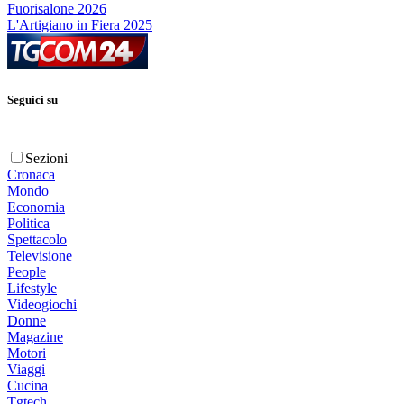
Fuorisalone 2026
L'Artigiano in Fiera 2025
Seguici su
Sezioni
Cronaca
Mondo
Economia
Politica
Spettacolo
Televisione
People
Lifestyle
Videogiochi
Donne
Magazine
Motori
Viaggi
Cucina
Tgtech