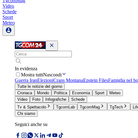
TgcomMag
Video
Schede
Sport
Meteo
In evidenza
Mostra tutti
Nascondi
Guerra Iran
Elezioni
Crans Montana
Epstein Files
Famiglia nel b
Tutte le notizie del giorno
Cronaca
Mondo
Politica
Economia
Sport
Meteo
Video
Foto
Infografiche
Schede
Tv & Spettacolo
TgcomLab
TgcomMag
TgTech
Lif
Chi siamo
Seguici anche su