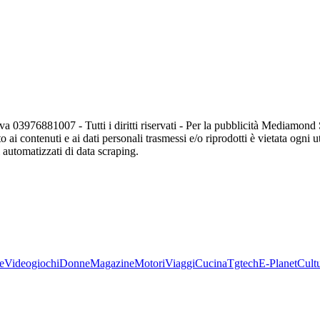
va 03976881007 - Tutti i diritti riservati - Per la pubblicità Mediamon
o ai contenuti e ai dati personali trasmessi e/o riprodotti è vietata ogni 
zi automatizzati di data scraping.
e
Videogiochi
Donne
Magazine
Motori
Viaggi
Cucina
Tgtech
E-Planet
Cult